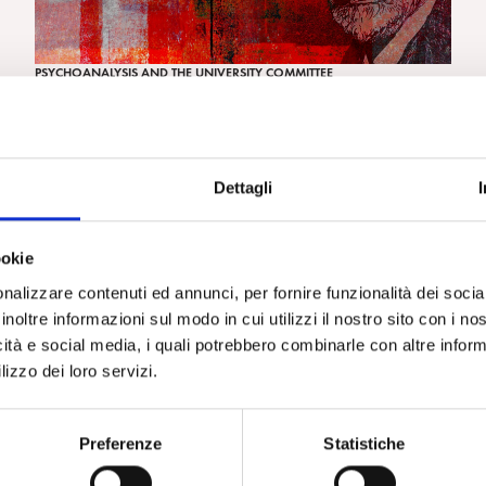
PSYCHOANALYSIS AND THE UNIVERSITY COMMITTEE
Abstract “Psychoanalysis and University” Panel in
EPF London Conference 2010
Dettagli
ookie
nalizzare contenuti ed annunci, per fornire funzionalità dei socia
« Precedente
1
…
4
5
6
inoltre informazioni sul modo in cui utilizzi il nostro sito con i n
icità e social media, i quali potrebbero combinarle con altre inform
lizzo dei loro servizi.
Preferenze
Statistiche