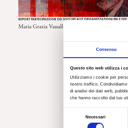
REPORT PARTECIPAZIONE DEI SOCI SPI ALLE ORGANIZZAZIONI IPA E FEP
Maria Grazia Vassallo
Consenso
Questo sito web utilizza i c
Utilizziamo i cookie per perso
nostro traffico. Condividiamo 
di analisi dei dati web, pubbl
che hanno raccolto dal tuo uti
S
Necessari
e
l