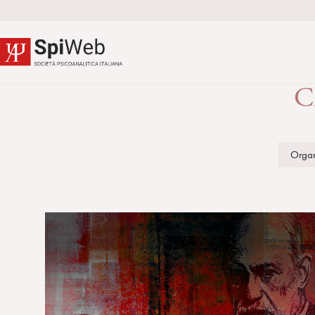
C
Organ