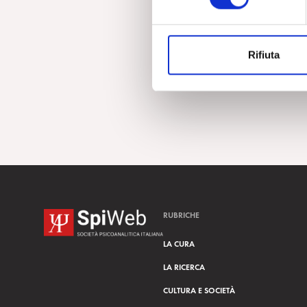
e
z
i
Rifiuta
o
n
e
d
e
l
c
o
n
s
RUBRICHE
e
n
LA CURA
s
LA RICERCA
o
CULTURA E SOCIETÀ