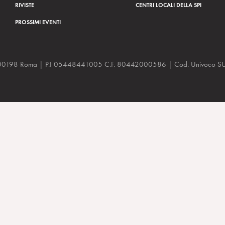
RIVISTE
CENTRI LOCALI DELLA SPI
PROSSIMI EVENTI
a, 48 00198 Roma | P.I 05448441005 C.F. 80442000586 | Cod. Univoco