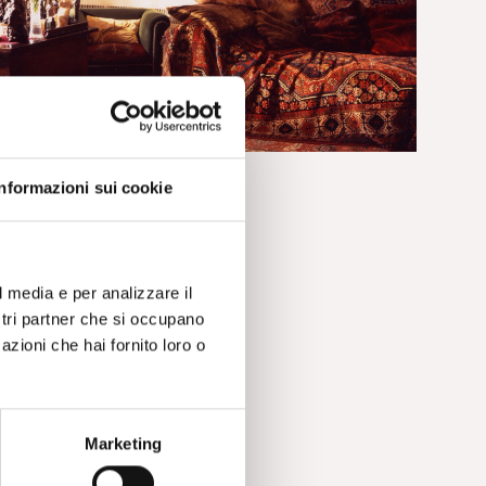
RIFERIMENTI STORICI
Aldo Giorgio Gargani
Informazioni sui cookie
l media e per analizzare il
ostri partner che si occupano
azioni che hai fornito loro o
Marketing