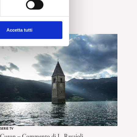
Accetta tutti
SERIE TV
Curon – Commento di L. Ravaioli