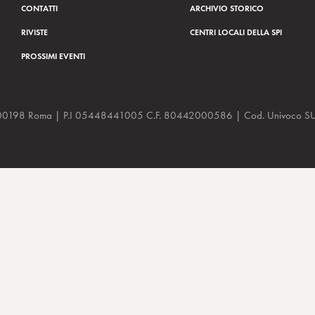
CONTATTI
ARCHIVIO STORICO
RIVISTE
CENTRI LOCALI DELLA SPI
PROSSIMI EVENTI
a, 48 00198 Roma | P.I 05448441005 C.F. 80442000586 | Cod. Univoco