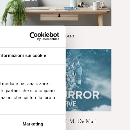
SERIE TV
Boris – Commento di G. Miotto
Informazioni sui cookie
l media e per analizzare il
ostri partner che si occupano
azioni che hai fornito loro o
SERIE TV
Black Mirror – Commento di M. De Mari
Marketing