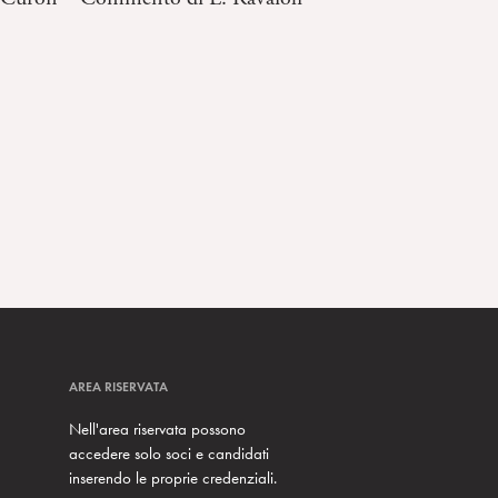
AREA RISERVATA
Nell'area riservata possono
accedere solo soci e candidati
inserendo le proprie credenziali.