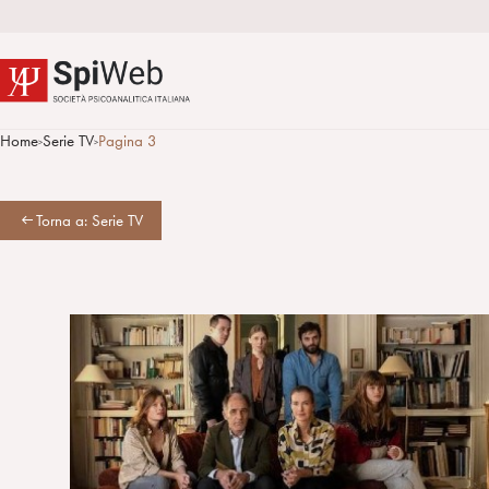
Home
Serie TV
Pagina 3
>
>
Torna a: Serie TV