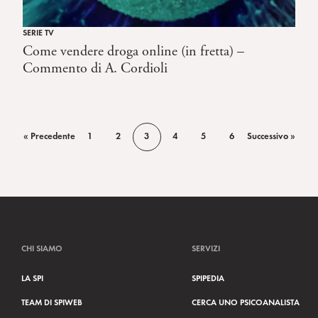
SERIE TV
Come vendere droga online (in fretta) –
Commento di A. Cordioli
« Precedente
1
2
3
4
5
6
Successivo »
CHI SIAMO
SERVIZI
LA SPI
SPIPEDIA
TEAM DI SPIWEB
CERCA UNO PSICOANALISTA