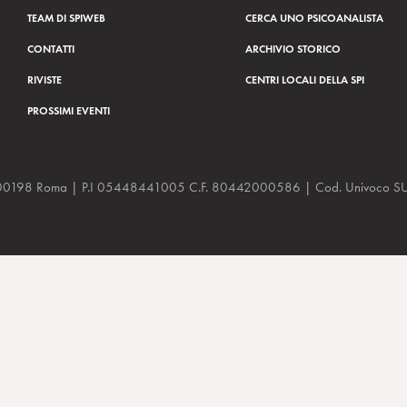
TEAM DI SPIWEB
CERCA UNO PSICOANALISTA
CONTATTI
ARCHIVIO STORICO
RIVISTE
CENTRI LOCALI DELLA SPI
PROSSIMI EVENTI
a, 48 00198 Roma | P.I 05448441005 C.F. 80442000586 | Cod. Univoco