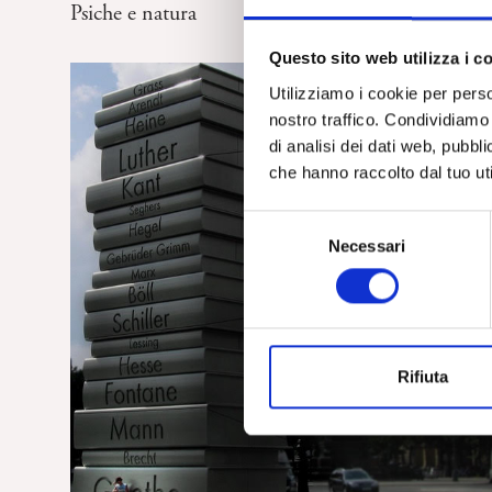
Psiche e natura
Questo sito web utilizza i c
Utilizziamo i cookie per perso
nostro traffico. Condividiamo 
di analisi dei dati web, pubbl
che hanno raccolto dal tuo uti
S
Necessari
e
l
e
z
i
Rifiuta
o
n
e
d
e