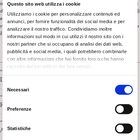
alcune domande circa il futuro della psicologia e il costituirsi delle nuove
Questo sito web utilizza i cookie
discipline basate sulle ricerche neurofisiologiche (v. la neuropsicoanalisi)
Utilizziamo i cookie per personalizzare contenuti ed
e sulle tecniche di imaging, discipline medico-biologiche circa il cui
annunci, per fornire funzionalità dei social media e per
sviluppo si mostra una convinzione di inarrestabile progresso che presta
analizzare il nostro traffico. Condividiamo inoltre
il fianco, forse, ad un eccesso di sicurezza.
informazioni sul modo in cui utilizzi il nostro sito con i
nostri partner che si occupano di analisi dei dati web,
pubblicità e social media, i quali potrebbero combinarle
LIBRI
con altre informazioni che hai fornito loro o che hanno
raccolto dal tuo utilizzo dei loro servizi.
“Il figlio dell’uomo” di J.B. Del Amo. Recensione di
Daniela Federici
S
Necessari
e
“L’elefante addormentato” di Angelo Antonio Moroni.
l
Recensione di Valdimiro Pellicanò
e
Preferenze
z
i
“La rabbia del vento” di S. Yizhar. Recensione di
o
Statistiche
Alessandra Ginzburg
n