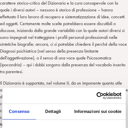
n
e
m
carattere storico-critico del Dizionario e la cura consapevole con la
r
quale i diversi autori – nessuno è storico di professione – hanno
effettuato il loro lavoro di recupero e sistematizzazione di idee, concetti
ed oggetti. Certamente molte scelte potrebbero essere discutibili o
discusse, iniziando dalla grande variabilità con la quale autori diversi si
sono impegnati nel tratteggiare i profili personal-professionali nelle
sintetiche biografie; ancora, ci si potrebbe chiedere il perché della voce
Diagnosi psichiatrica (nel senso della presenza limitante
dell’aggettivazione), o il senso di una voce quale Psicosomatica
(ipocondria) – qui i dubbi sorgono dalla presenza del vocabolo inserito
tra parentesi.
Il Dizionario è supportato, nel volume II, da un imponente quanto utile
apparato editoriale costituito dall’Indice dei nomi (1167-1189), dall’Indice
degli argomenti (1191-1227), e dalla Bibliografia (1229-1305) ricca di
circa 1300 titoli. Nel contesto di questa opera tipicamente di
consultazione, non va sottovalutata la lettura attenta dell’Introduzione,
Consenso
Dettagli
Informazioni sui cookie
che va molto oltre una classica introduzione al testo, accennando a
tematiche di grande interesse ed attualità. Trovano, infatti, qui posto