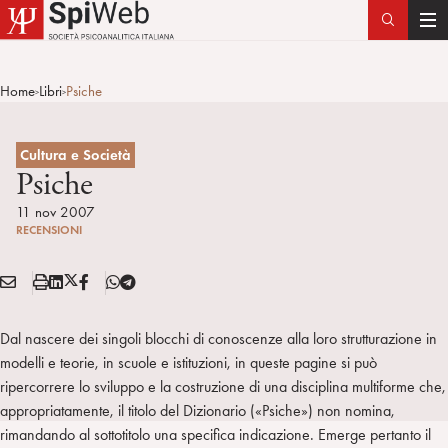
T
o
g
Home
Libri
Psiche
>
>
g
l
e
Cultura e Società
n
Psiche
a
11 nov 2007
v
RECENSIONI
i
g
E
S
L
X
F
T
Condividi:
a
M
t
i
/
B
e
t
A
a
n
T
l
Dal nascere dei singoli blocchi di conoscenze alla loro strutturazione in
i
I
m
k
w
e
modelli e teorie, in scuole e istituzioni, in queste pagine si può
o
L
p
e
i
g
ripercorrere lo sviluppo e la costruzione di una disciplina multiforme che,
n
a
d
t
r
appropriatamente, il titolo del Dizionario («Psiche») non nomina,
i
t
a
rimandando al sottotitolo una specifica indicazione. Emerge pertanto il