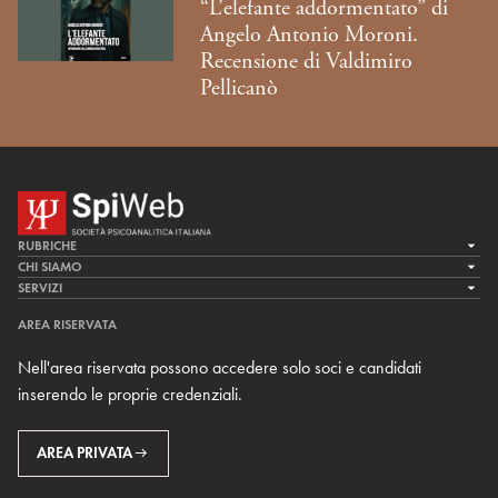
“L’elefante addormentato” di
Angelo Antonio Moroni.
Recensione di Valdimiro
Pellicanò
RUBRICHE
LA CURA
CHI SIAMO
LA SPI
SERVIZI
LA RICERCA
SPIPEDIA
TEAM DI SPIWEB
AREA RISERVATA
CULTURA E SOCIETÀ
CERCA UNO PSICOANALISTA
CONTATTI
Nell'area riservata possono accedere solo soci e candidati
MULTIMEDIA
ARCHIVIO STORICO
inserendo le proprie credenziali.
RIVISTE
AREA INTERNAZIONALE
CENTRI LOCALI DELLA SPI
PROSSIMI EVENTI
AREA PRIVATA