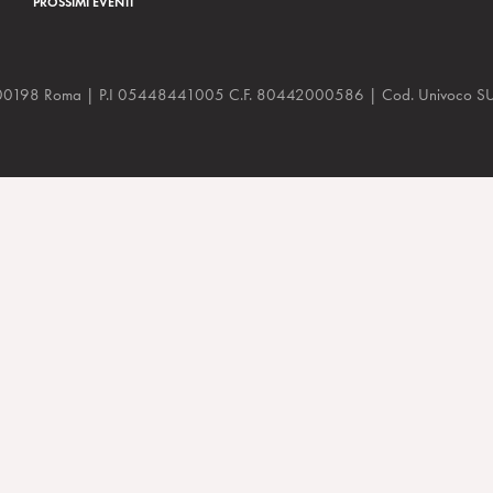
PROSSIMI EVENTI
a, 48 00198 Roma | P.I 05448441005 C.F. 80442000586 | Cod. Univoco