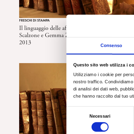
FRESCHI DI STAMPA
Il linguaggio delle afasie – A cura di Franco
Scalzone e Gemma Zontini, Liguori, Napoli,
2013
Consenso
Questo sito web utilizza i c
Utilizziamo i cookie per perso
nostro traffico. Condividiamo 
di analisi dei dati web, pubbl
che hanno raccolto dal tuo uti
S
Necessari
e
l
e