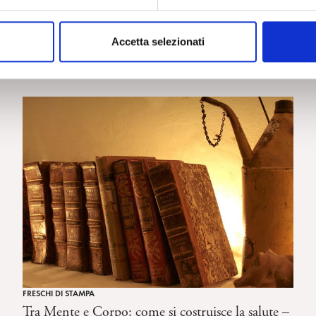
FRESCHI DI STAMPA
Accetta selezionati
Ogni angelo è tremendo – Mauro Manica, Borla,
Roma, 2013
FRESCHI DI STAMPA
Tra Mente e Corpo: come si costruisce la salute –