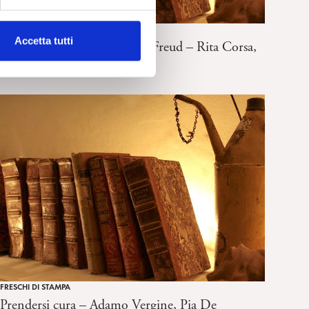
FRESCHI DI STAMPA
Accetta tutti
Edoardo Weiss a Trieste con Freud – Rita Corsa,
Alpes, Roma 2013
FRESCHI DI STAMPA
Prendersi cura – Adamo Vergine, Pia De