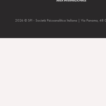
AREA INTERNAZIONALE
2026 © SPI - Società Psicoanalitica Italiana | Via Panam