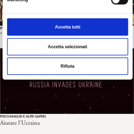
d
e
l
c
Accetta tutti
PSICOANALISI E ALTRI SAPERI
o
“Un tempo per l’amore”
n
s
Accetta selezionati
e
n
Rifiuta
s
o
PSICOANALISI E ALTRI SAPERI
Aiutare l’Ucraina