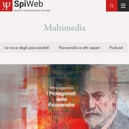
T
o
g
Multimedia
g
l
e
La voce degli psicoanalisti
Psicoanalisi e altri saperi
Podcast
n
a
v
i
g
a
t
i
o
n