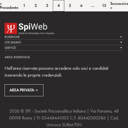
«
Successiv
1
2
3
4
5
6
…
15
Precedente
»
RUBRICHE
LA CURA
CHI SIAMO
LA SPI
SERVIZI
LA RICERCA
SPIPEDIA
TEAM DI SPIWEB
AREA RISERVATA
CULTURA E SOCIETÀ
CERCA UNO PSICOANALISTA
CONTATTI
Nell'area riservata possono accedere solo soci e candidati
MULTIMEDIA
ARCHIVIO STORICO
inserendo le proprie credenziali.
RIVISTE
AREA INTERNAZIONALE
CENTRI LOCALI DELLA SPI
PROSSIMI EVENTI
AREA PRIVATA
2026 © SPI - Società Psicoanalitica Italiana | Via Panama, 48
00198 Roma | P.I 05448441005 C.F. 80442000586 | Cod.
Univoco SUBM70N