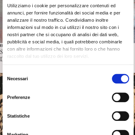
Utilizziamo i cookie per personalizzare contenuti ed
annunci, per fornire funzionalità dei social media e per
analizzare il nostro traffico. Condividiamo inoltre
informazioni sul modo in cui utilizzi il nostro sito con i
nostri partner che si occupano di analisi dei dati web,
pubblicità e social media, i quali potrebbero combinarle
EDUCATIONAL
con altre informazioni che hai fornito loro o che hanno
S. FERENCZI – F. Borgogno intervistato da D.
raccolto dal tuo utilizzo dei loro servizi.
D’Alessandro
S
Necessari
e
l
e
Preferenze
z
i
o
Statistiche
n
e
Marketing