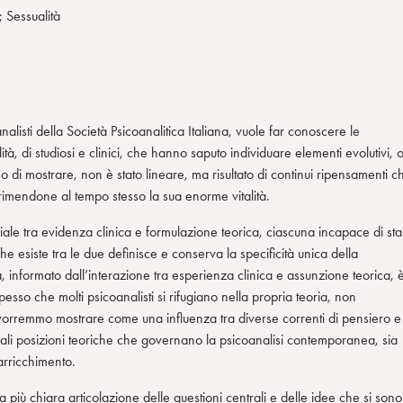
; Sessualità
alisti della Società Psicoanalitica Italiana, vuole far conoscere le
tà, di studiosi e clinici, che hanno saputo individuare elementi evolutivi, 
di mostrare, non è stato lineare, ma risultato di continui ripensamenti c
rimendone al tempo stesso la sua enorme vitalità.
iale tra evidenza clinica e formulazione teorica, ciascuna incapace di sta
che esiste tra le due definisce e conserva la specificità unica della
, informato dall’interazione tra esperienza clinica e assunzione teorica, è
sso che molti psicoanalisti si rifugiano nella propria teoria, non
o, vorremmo mostrare come una influenza tra diverse correnti di pensiero e
ipali posizioni teoriche che governano la psicoanalisi contemporanea, sia
 arricchimento.
ù chiara articolazione delle questioni centrali e delle idee che si sono