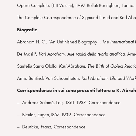
Opere Complete, (I-II Volumi), 1997 Bollati Boringhieri, Torino.
n
s
The Complete Correspondence of Sigmund Freud and Karl Abr
o
Biografie
Abraham H. C., “An Unfinished Biography”.
The International
De Masi F,
Karl Abraham. Alle radici della teoria analitica
, Arm
Sanfeliu Santa Olalla,
Karl Abraham. The Birth of Object Relati
Anna Bentinck Van Schoonheten,
Karl Abraham. Life and Wor
Corrispondenze in cui sono presenti lettere a K. Abr
– Andreas-Salomé, Lou, 1861-1937–Correspondence
– Bleuler, Eugen,1857-1939–Correspondence
– Deuticke, Franz, Correspondence