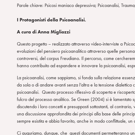
Parole chiave: Psicosi maniaco depressiva; Psicoanalisi, Trauma
I Protagonisti della Psicoanalisi.
A cura di Anna Migliozzi
Questo progetto – realizzato attraverso video-interviste a Psicoan
evoluzioni del pensiero psicoanalitico attraverso quelle personali
controversi, del corpus Freudiano. Il percorso, come cercheremo 
hanno contribuito ad espandere e innovare la psicoanalisi, esp
La psicoanalisi, come sappiamo, si fonda sulla relazione essenz
da sola o di andare avanti senza l’altra e la tensione dialettica 
psicoanalisi. Questo processo riflessivo di scoperta e riscoperta
fulcro del processo analitico. Se Green (2004) si è lamentato spe
discutendo i loro concetti e presupposti sottostanti, al contrari
una discussione approfondita dei principi alla base delle princ
sempre esistita e abbia favorito, anche in modo conflittuale, un
Ci auguriamo, dunque, che questi documenti permetteranno una pi