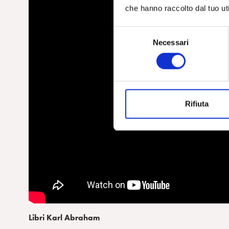
che hanno raccolto dal tuo uti
S
Necessari
e
l
e
z
i
Rifiuta
o
n
e
d
e
l
c
o
n
s
Libri Karl Abraham
e