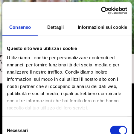
Consenso
Dettagli
Informazioni sui cookie
Questo sito web utilizza i cookie
PSICOANALISI E ALTRI SAPERI
Utilizziamo i cookie per personalizzare contenuti ed
Video-intervista: ‘Più sole dentro le nuvole.
annunci, per fornire funzionalità dei social media e per
Conversazione con Nicky Nicolai’
analizzare il nostro traffico. Condividiamo inoltre
informazioni sul modo in cui utilizzi il nostro sito con i
nostri partner che si occupano di analisi dei dati web,
pubblicità e social media, i quali potrebbero combinarle
con altre informazioni che hai fornito loro o che hanno
raccolto dal tuo utilizzo dei loro servizi.
S
Necessari
e