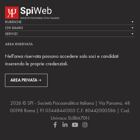
RUBRICHE
LA CURA
CHI SIAMO
LA SPI
SERVIZI
LA RICERCA
SPIPEDIA
TEAM DI SPIWEB
AREA RISERVATA
CULTURA E SOCIETÀ
CERCA UNO PSICOANALISTA
CONTATTI
Nell'area riservata possono accedere solo soci e candidati
MULTIMEDIA
ARCHIVIO STORICO
inserendo le proprie credenziali.
RIVISTE
AREA INTERNAZIONALE
CENTRI LOCALI DELLA SPI
PROSSIMI EVENTI
AREA PRIVATA
2026 © SPI - Società Psicoanalitica Italiana | Via Panama, 48
00198 Roma | P.I 05448441005 C.F. 80442000586 | Cod.
Univoco SUBM70N
F
L
Y
I
a
i
o
n