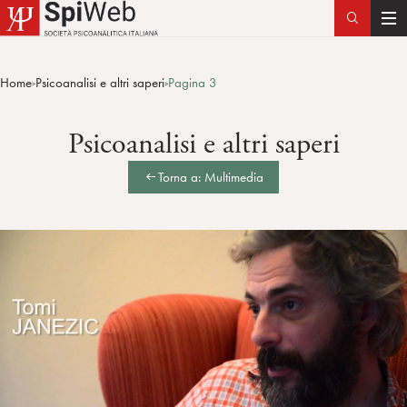
T
o
g
Home
Psicoanalisi e altri saperi
Pagina 3
>
>
g
l
Psicoanalisi e altri saperi
e
n
Torna a: Multimedia
a
v
i
g
a
t
i
o
n