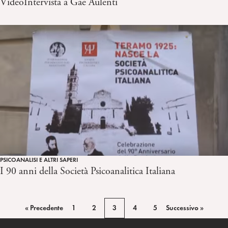
VideoIntervista a Gae Aulenti
PSICOANALISI E ALTRI SAPERI
I 90 anni della Società Psicoanalitica Italiana
« Precedente
1
2
3
4
5
Successivo »