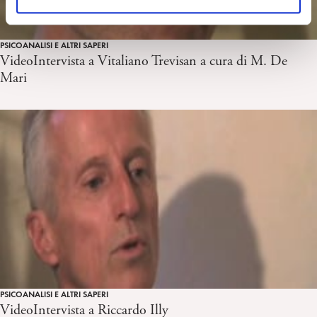
o
PSICOANALISI E ALTRI SAPERI
VideoIntervista a Vitaliano Trevisan a cura di M. De
Mari
PSICOANALISI E ALTRI SAPERI
VideoIntervista a Riccardo Illy