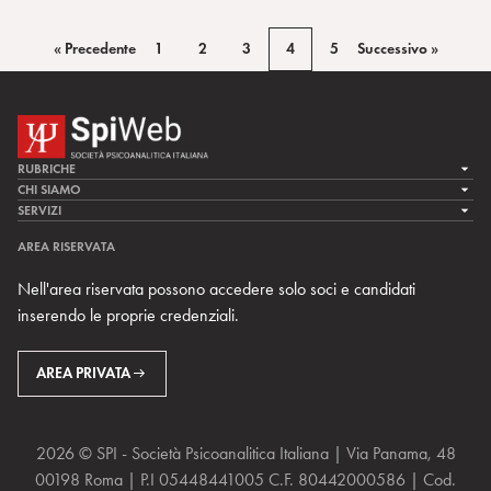
« Precedente
1
2
3
4
5
Successivo »
RUBRICHE
LA CURA
CHI SIAMO
LA SPI
SERVIZI
LA RICERCA
SPIPEDIA
TEAM DI SPIWEB
AREA RISERVATA
CULTURA E SOCIETÀ
CERCA UNO PSICOANALISTA
CONTATTI
Nell'area riservata possono accedere solo soci e candidati
MULTIMEDIA
ARCHIVIO STORICO
inserendo le proprie credenziali.
RIVISTE
AREA INTERNAZIONALE
CENTRI LOCALI DELLA SPI
PROSSIMI EVENTI
AREA PRIVATA
2026 © SPI - Società Psicoanalitica Italiana | Via Panama, 48
00198 Roma | P.I 05448441005 C.F. 80442000586 | Cod.