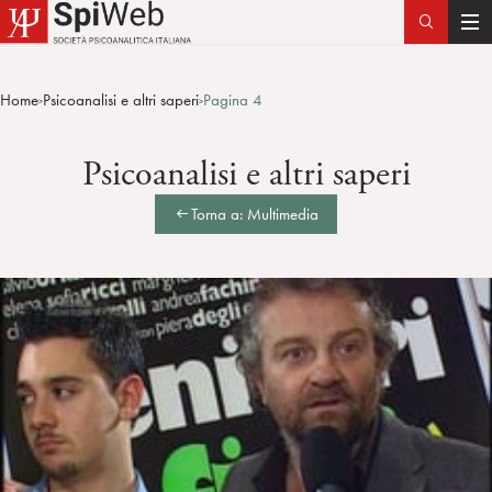
T
o
g
Home
Psicoanalisi e altri saperi
Pagina 4
>
>
g
l
Psicoanalisi e altri saperi
e
n
Torna a: Multimedia
a
v
i
g
a
t
i
o
n