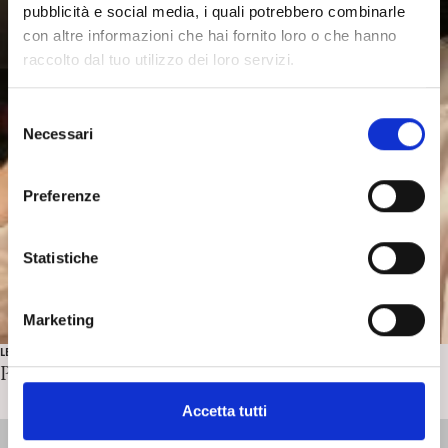
pubblicità e social media, i quali potrebbero combinarle
con altre informazioni che hai fornito loro o che hanno
raccolto dal tuo utilizzo dei loro servizi.
S
Necessari
e
l
e
Preferenze
z
i
o
Statistiche
n
e
Marketing
d
LE INTERVISTE DI PSICHE
e
Parliamo di … Distanza con S. Thanopulos
l
c
Accetta tutti
o