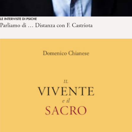
LE INTERVISTE DI PSICHE
Parliamo di … Distanza con F. Castriota