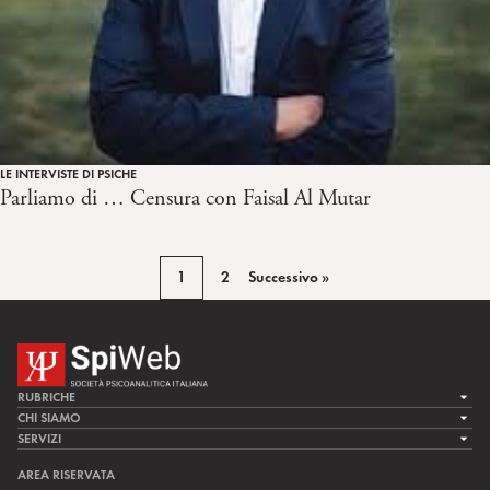
LE INTERVISTE DI PSICHE
Parliamo di … Censura con Faisal Al Mutar
1
2
Successivo »
RUBRICHE
LA CURA
CHI SIAMO
LA SPI
SERVIZI
LA RICERCA
SPIPEDIA
TEAM DI SPIWEB
AREA RISERVATA