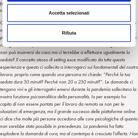
problemi di riadattamento o a condizioni che potresti definire invece
n
nuove opportunità?
s
Accetta selezionati
e
Credo che abbiamo scoperto nuove forme di vicinanza e intimità anche
n
nel nostro lavoro, come nuovi problemi. Come regolarsi quando un
Rifiuta
s
paziente ci dice che parte per un viaggio di lavoro e che però potrebbe
o
collegarsi online per la seduta? O una mamma che ha il figlio malato e
non può muoversi da casa ma ci terrebbe a effettuare ugualmente la
seduta? Il concetto stesso di setting esce modificato da tutta questa
esperienza e questo ci sollecita a interrogarci sui fondamentali del nostro
lavoro; proprio come quando una persona mi chiede: “Perché la tua
seduta dura 50 minuti? Perché non 20 o 250 minuti?”. Le domande ci
tengono vivi e gli interrogativi emersi durante la pandemia sollecitano la
nostra funzione psicoanalitica della personalità. Io per esempio ho
capito di non essere portato per il lavoro da remoto se non per le
situazioni di emergenza, ma il grande successo delle piattaforme online
ci dice che molte più persone accedono alle cure psicologiche di quanto
non sarebbe stato possibile in precedenza. La pandemia ha fatto
esplodere la domanda di cura, ma al contempo è cresciuta l’offerta. Non