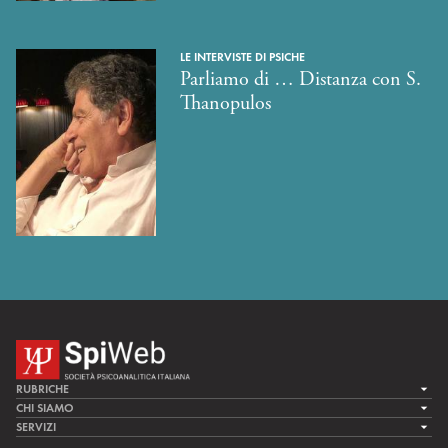
LE INTERVISTE DI PSICHE
Parliamo di … Distanza con S.
Thanopulos
RUBRICHE
LA CURA
CHI SIAMO
LA SPI
SERVIZI
LA RICERCA
SPIPEDIA