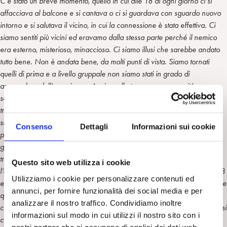
C’è stato un breve momento, quello in cui alle 18 di ogni giorno ci si
affacciava al balcone e si cantava o ci si guardava con sguardo nuovo
intorno e si salutava il vicino, in cui la connessione è stata effettiva. Ci
siamo sentiti più vicini ed eravamo dalla stessa parte perché il nemico
era esterno, misterioso, minaccioso. Ci siamo illusi che sarebbe andato
tutto bene. Non è andata bene, da molti punti di vista. Siamo tornati
quelli di prima e a livello gruppale non siamo stati in grado di
apprendere dall’esperienza. Anzi: quella temporanea umanità e
solidarietà hanno presto lasciato il posto a vecchi e nuovi egoismi. La
tragedia anziché unirci ci ha divisi e il dolore è stato negato, oppure
siamo andati alla ricerca dei colpevoli, dei falsari, dei complotti: la
Consenso
Dettagli
Informazioni sui cookie
persecuzione che prima era nel virus è tornata a essere proiettata tra
gruppi contrapposti. E’ stato drammatico dividersi anche nelle famiglie
tra chi aveva fiducia nella scienza e chi si opponeva ad essa. Direi che
Questo sito web utilizza i cookie
l’umanità ha perso un’occasione. Ha rimosso quella comunione delle 18
Utilizziamo i cookie per personalizzare contenuti ed
ed è tornata a farsi la guerra, anche in senso letterale purtroppo. Eppure
annunci, per fornire funzionalità dei social media e per
quella connessione delle 18 ha lasciato una traccia nella possibilità di
analizzare il nostro traffico. Condividiamo inoltre
cercare una connessione da distanza. Allora si facevano gli aperitivi o si
informazioni sul modo in cui utilizzi il nostro sito con i
cenava per tollerare l’isolamento, oggi ci si connette da remoto per