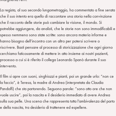
La regista, al suo secondo lungometraggio, ha commentato a fine serata
che il suo intento era quello di raccontare una storia nella convinzione
che il racconto delle storie può cambiare la visione, il mondo. Si
potrebbe aggiungere, da analisti, che le storie non sono immodificabili e
spesso nemmeno sono state scritte: sono ancora materia informe e
hanno bisogno dell’incontro con un altro per potersi scrivere o
riscrivere. Basti pensare al processo di storicizzazione che ogni giorno
cerchiamo faticosamente di mettere in atto insieme ai nostri pazienti,
processo a cui si è riferito il collega Leonardo Spanò durante il suo
intervento.
Il film si apre con suoni, singhiozzi e pianti, poi un grande urlo: “non ce
la faccio”, è Teresa, la madre di Andrea (interpretata da Claudia
Pandolfi) che sta partorendo. Seguono parole: “sono otto ore che non
vuole uscire”, poi la nascita e il desiderio immediato di avere Andrea
sulla sua pelle. Una scena che rappresenta tutta l’ambivalenza del parto
e della nascita, tra desiderio di trattenere ed espellere.