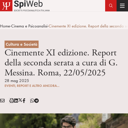
T
o
g
Home
Cinema e Psicoanalisi
Cinemente XI edizione. Report della seconda
>
>
g
l
e
Cultura e Società
n
Cinemente XI edizione. Report
a
della seconda serata a cura di G.
v
Messina. Roma, 22/05/2025
i
g
28 mag 2025
a
EVENTI, REPORT E ALTRO ANCORA...
t
i
E
S
L
X
F
T
Condividi:
o
M
t
i
/
B
e
n
A
a
n
T
l
I
m
k
w
e
L
p
e
i
g