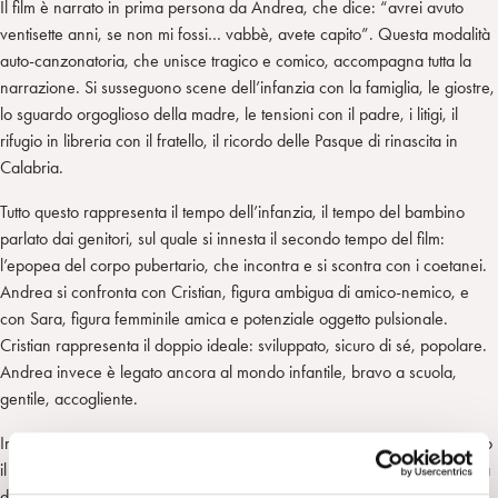
Il film è narrato in prima persona da Andrea, che dice: “avrei avuto
ventisette anni, se non mi fossi… vabbè, avete capito”. Questa modalità
auto-canzonatoria, che unisce tragico e comico, accompagna tutta la
narrazione. Si susseguono scene dell’infanzia con la famiglia, le giostre,
lo sguardo orgoglioso della madre, le tensioni con il padre, i litigi, il
rifugio in libreria con il fratello, il ricordo delle Pasque di rinascita in
Calabria.
Tutto questo rappresenta il tempo dell’infanzia, il tempo del bambino
parlato dai genitori, sul quale si innesta il secondo tempo del film:
l’epopea del corpo pubertario, che incontra e si scontra con i coetanei.
Andrea si confronta con Cristian, figura ambigua di amico-nemico, e
con Sara, figura femminile amica e potenziale oggetto pulsionale.
Cristian rappresenta il doppio ideale: sviluppato, sicuro di sé, popolare.
Andrea invece è legato ancora al mondo infantile, bravo a scuola,
gentile, accogliente.
In una scena significativa, Andrea risponde a un professore con “bravo
il cazzo”, ricevendo poi una punizione dal padre. Qui si gioca la partita
della soggettivazione: fra infanzia e adolescenza, tra slegamento e