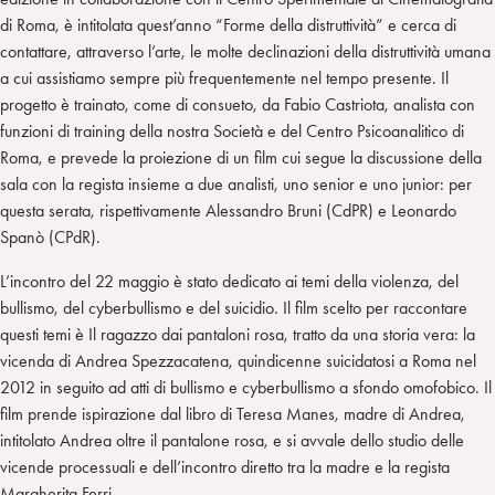
di Roma, è intitolata quest’anno “Forme della distruttività” e cerca di
contattare, attraverso l’arte, le molte declinazioni della distruttività umana
a cui assistiamo sempre più frequentemente nel tempo presente. Il
progetto è trainato, come di consueto, da Fabio Castriota, analista con
funzioni di training della nostra Società e del Centro Psicoanalitico di
Roma, e prevede la proiezione di un film cui segue la discussione della
sala con la regista insieme a due analisti, uno senior e uno junior: per
questa serata, rispettivamente Alessandro Bruni (CdPR) e Leonardo
Spanò (CPdR).
L’incontro del 22 maggio è stato dedicato ai temi della violenza, del
bullismo, del cyberbullismo e del suicidio. Il film scelto per raccontare
questi temi è Il ragazzo dai pantaloni rosa, tratto da una storia vera: la
vicenda di Andrea Spezzacatena, quindicenne suicidatosi a Roma nel
2012 in seguito ad atti di bullismo e cyberbullismo a sfondo omofobico. Il
film prende ispirazione dal libro di Teresa Manes, madre di Andrea,
intitolato Andrea oltre il pantalone rosa, e si avvale dello studio delle
vicende processuali e dell’incontro diretto tra la madre e la regista
Margherita Ferri.