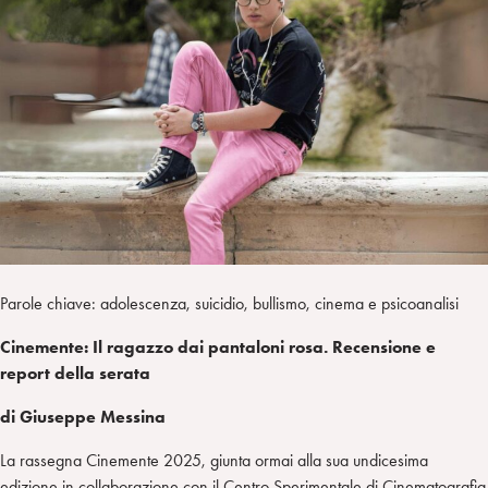
a
d
t
r
i
t
a
n
e
m
r
Parole chiave: adolescenza, suicidio, bullismo, cinema e psicoanalisi
Cinemente: Il ragazzo dai pantaloni rosa. Recensione e
report della serata
di Giuseppe Messina
La rassegna Cinemente 2025, giunta ormai alla sua undicesima
edizione in collaborazione con il Centro Sperimentale di Cinematografia