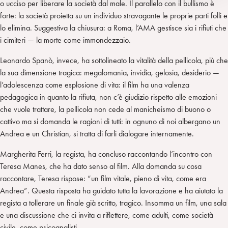
o ucciso per liberare la società dal male. Il parallelo con il bullismo è
forte: la società proietta su un individuo stravagante le proprie parti folli e
lo elimina. Suggestiva la chiusura: a Roma, l’AMA gestisce sia i rifiuti che
i cimiteri — la morte come immondezzaio.
Leonardo Spanò, invece, ha sottolineato la vitalità della pellicola, più che
la sua dimensione tragica: megalomania, invidia, gelosia, desiderio —
l’adolescenza come esplosione di vita: il film ha una valenza
pedagogica in quanto la rifiuta, non c’è giudizio rispetto alle emozioni
che vuole trattare, la pellicola non cede al manicheismo di buono o
cattivo ma si domanda le ragioni di tutti: in ognuno di noi albergano un
Andrea e un Christian, si tratta di farli dialogare internamente.
Margherita Ferri, la regista, ha concluso raccontando l’incontro con
Teresa Manes, che ha dato senso al film. Alla domanda su cosa
raccontare, Teresa rispose: “un film vitale, pieno di vita, come era
Andrea”. Questa risposta ha guidato tutta la lavorazione e ha aiutato la
regista a tollerare un finale già scritto, tragico. Insomma un film, una sala
e una discussione che ci invita a riflettere, come adulti, come società
civile, come psicoanalisti.