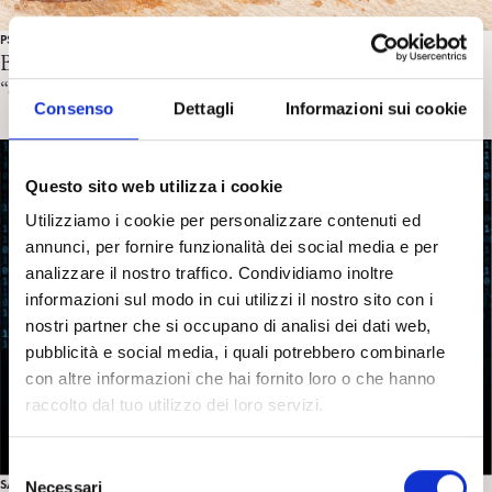
PSICOANALISI, UNIVERSITÀ E SCUOLA
Bullismi. La mancata elaborazione della fisiologica
“crudeltà” infantile. Fabrizio Rocchetto
Consenso
Dettagli
Informazioni sui cookie
Questo sito web utilizza i cookie
Utilizziamo i cookie per personalizzare contenuti ed
annunci, per fornire funzionalità dei social media e per
analizzare il nostro traffico. Condividiamo inoltre
informazioni sul modo in cui utilizzi il nostro sito con i
nostri partner che si occupano di analisi dei dati web,
pubblicità e social media, i quali potrebbero combinarle
con altre informazioni che hai fornito loro o che hanno
raccolto dal tuo utilizzo dei loro servizi.
S
SALUTE MENTALE E PSICOANALISI
Necessari
e