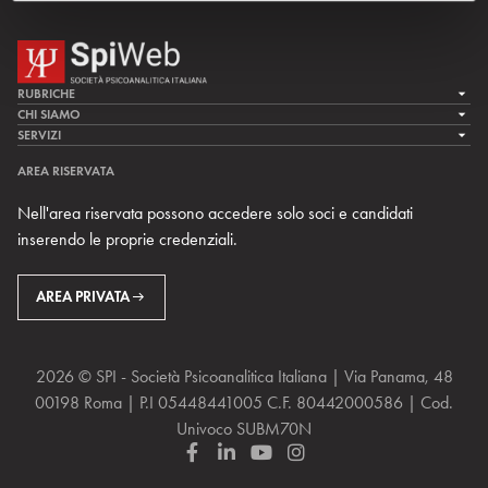
RUBRICHE
LA CURA
CHI SIAMO
LA SPI
SERVIZI
LA RICERCA
SPIPEDIA
TEAM DI SPIWEB
AREA RISERVATA
CULTURA E SOCIETÀ
CERCA UNO PSICOANALISTA
CONTATTI
Nell'area riservata possono accedere solo soci e candidati
MULTIMEDIA
ARCHIVIO STORICO
inserendo le proprie credenziali.
RIVISTE
AREA INTERNAZIONALE
CENTRI LOCALI DELLA SPI
PROSSIMI EVENTI
AREA PRIVATA
2026 © SPI - Società Psicoanalitica Italiana | Via Panama, 48
00198 Roma | P.I 05448441005 C.F. 80442000586 | Cod.
Univoco SUBM70N
F
L
Y
I