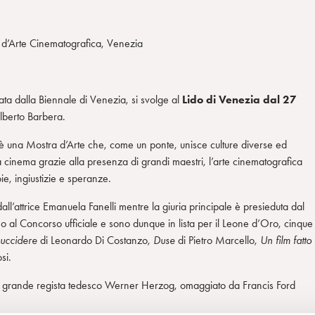
e d’Arte Cinematografica, Venezia
ta dalla Biennale di Venezia, si svolge al
Lido di Venezia dal 27
Alberto Barbera.
è una Mostra d’Arte che, come un ponte, unisce culture diverse ed
a cinema grazie alla presenza di grandi maestri, l’arte cinematografica
ie, ingiustizie e speranze.
ll’attrice Emanuela Fanelli mentre la giuria principale è presieduta dal
 al Concorso ufficiale e sono dunque in lista per il Leone d’Oro, cinque
 uccidere
di Leonardo Di Costanzo,
Duse
di Pietro Marcello,
Un film fatto
si.
a al grande regista tedesco Werner Herzog, omaggiato da Francis Ford