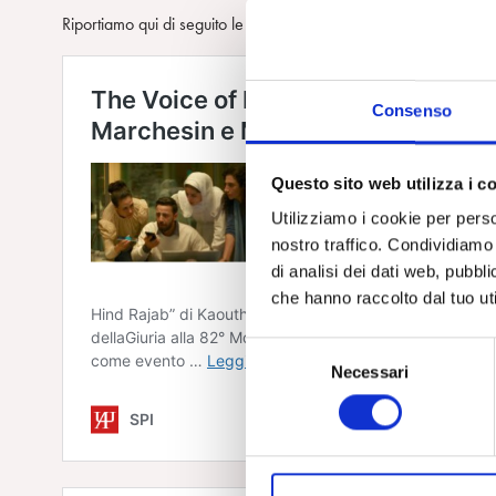
Riportiamo qui di seguito le recensioni di alcuni film.
Consenso
Questo sito web utilizza i c
Utilizziamo i cookie per perso
nostro traffico. Condividiamo 
di analisi dei dati web, pubbl
che hanno raccolto dal tuo uti
S
Necessari
e
l
e
z
i