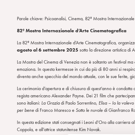
Parole chiave: Psicoanalisi, Cinema, 82ª Mostra Internazional
82ª Mostra Internazionale d’Arte Cinematografica
La 82ª Mostra Internazionale d’Arte Cinematografica, organizza
agosto al 6 settembre 2025
sotto la direzione artistica di 
La Mostra del Cinema di Venezia non è soltanto un festival ma 
emoziona. In questa kermesse in cui da più di 80 anni si respir
diventa anche specchio del mondo attuale, con le sue ferite, gio
La cerimonia d’apertura e di chiusura di quest’anno è condotta da
regista americano Alexander Payne. Dei 21 film che partecipano
sono italiani:
La Grazia
di Paolo Sorrentino,
Elisa – Io la volevo
per bene
di Franco Maresco e
Sotto le nuvole
di Gianfranco Ro
In questa edizione stati consegnati i Leoni d’Oro alla carrier
Coppola, e all’attrice statunitense Kim Novak.