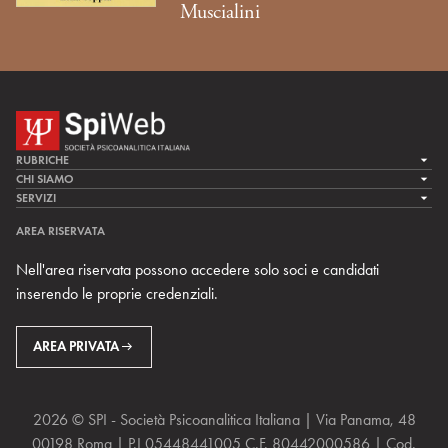
Muscialini
RUBRICHE
LA CURA
CHI SIAMO
LA SPI
SERVIZI
LA RICERCA
SPIPEDIA
TEAM DI SPIWEB
AREA RISERVATA
CULTURA E SOCIETÀ
CERCA UNO PSICOANALISTA
CONTATTI
Nell'area riservata possono accedere solo soci e candidati
MULTIMEDIA
ARCHIVIO STORICO
inserendo le proprie credenziali.
RIVISTE
AREA INTERNAZIONALE
CENTRI LOCALI DELLA SPI
PROSSIMI EVENTI
AREA PRIVATA
2026 © SPI - Società Psicoanalitica Italiana | Via Panama, 48
00198 Roma | P.I 05448441005 C.F. 80442000586 | Cod.