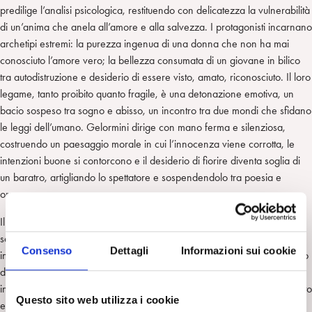
predilige l’analisi psicologica, restituendo con delicatezza la vulnerabilità
di un’anima che anela all’amore e alla salvezza. I protagonisti incarnano
archetipi estremi: la purezza ingenua di una donna che non ha mai
conosciuto l’amore vero; la bellezza consumata di un giovane in bilico
tra autodistruzione e desiderio di essere visto, amato, riconosciuto. Il loro
legame, tanto proibito quanto fragile, è una detonazione emotiva, un
bacio sospeso tra sogno e abisso, un incontro tra due mondi che sfidano
le leggi dell’umano. Gelormini dirige con mano ferma e silenziosa,
costruendo un paesaggio morale in cui l’innocenza viene corrotta, le
intenzioni buone si contorcono e il desiderio di fiorire diventa soglia di
un baratro, artigliando lo spettatore e sospendendolo tra poesia e
orrore.
Il film esplora con intensità la loro relazione ambigua: lei dolce e
sensibile, come un’eroina fuori tempo, lui affamato di affetto e denaro,
Consenso
Dettagli
Informazioni sui cookie
incapace di riconoscere la tenerezza, inconsapevole e angosciato, «sto
da Dio», risponde a un professore che indaga sulla sua condizione
interiore. Il desiderio di Alessio non è solo materiale, ma nasce dal vuoto
Questo sito web utilizza i cookie
e dall’impotenza infantile: Sandra Filippini, nel suo libro
Relazioni