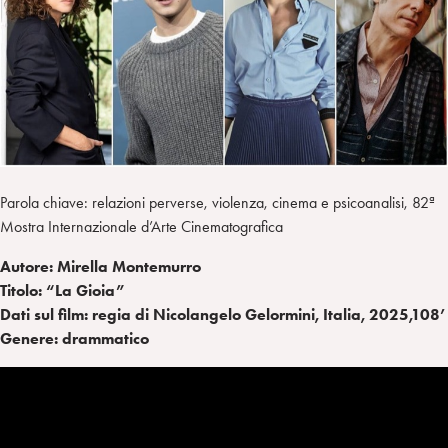
i
t
a
n
e
m
r
Parola chiave: relazioni perverse, violenza, cinema e psicoanalisi, 82ª
Mostra Internazionale d’Arte Cinematografica
Autore: Mirella Montemurro
Titolo: “La Gioia”
Dati sul film: regia di Nicolangelo Gelormini, Italia, 2025,108’
Genere: drammatico