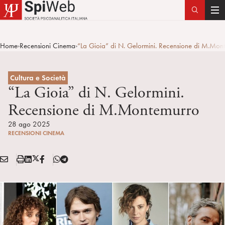
T
o
g
Home
Recensioni Cinema
“La Gioia” di N. Gelormini. Recensione di M.Mon
>
>
g
l
e
Cultura e Società
n
“La Gioia” di N. Gelormini.
a
Recensione di M.Montemurro
v
i
28 ago 2025
RECENSIONI CINEMA
g
a
E
S
L
X
F
T
t
Condividi:
M
t
i
/
B
e
i
A
a
n
T
l
o
I
m
k
w
e
n
L
p
e
i
g
a
d
t
r