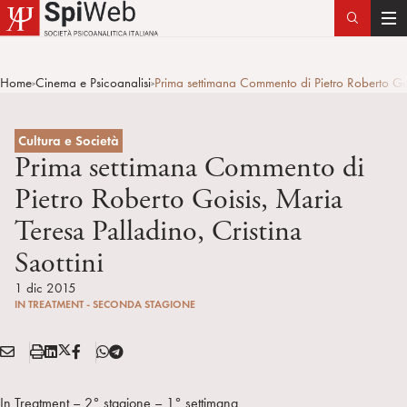
T
o
g
Home
Cinema e Psicoanalisi
Prima settimana Commento di Pietro Roberto Gois
>
>
g
l
e
Cultura e Società
n
Prima settimana Commento di
a
Pietro Roberto Goisis, Maria
v
Teresa Palladino, Cristina
i
g
Saottini
a
1 dic 2015
t
IN TREATMENT - SECONDA STAGIONE
i
o
E
S
L
X
F
T
n
Condividi:
M
t
i
/
B
e
A
a
n
T
l
In Treatment – 2° stagione – 1° settimana