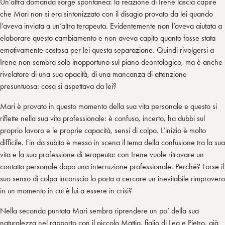
Un’altra domanda sorge spontanea: la reazione di Irene lascia capire
che Mari non si era sintonizzato con il disagio provato da lei quando
l’aveva inviata a un’altra terapeuta. Evidentemente non l’aveva aiutata a
elaborare questo cambiamento e non aveva capito quanto fosse stata
emotivamente costosa per lei questa separazione. Quindi rivolgersi a
Irene non sembra solo inopportuno sul piano deontologico, ma è anche
rivelatore di una sua opacità, di una mancanza di attenzione
presuntuosa: cosa si aspettava da lei?
Mari è provato in questo momento della sua vita personale e questo si
riflette nella sua vita professionale: è confuso, incerto, ha dubbi sul
proprio lavoro e le proprie capacità, sensi di colpa. L’inizio è molto
difficile. Fin da subito è messo in scena il tema della confusione tra la sua
vita e la sua professione di terapeuta: con Irene vuole ritrovare un
contatto personale dopo una interruzione professionale. Perché? Forse il
suo senso di colpa inconscio lo porta a cercare un inevitabile rimprovero
in un momento in cui è lui a essere in crisi?
Nella seconda puntata Mari sembra riprendere un po’ della sua
naturalezza nel rapporto con il piccolo Mattia, figlio di Lea e Pietro, già