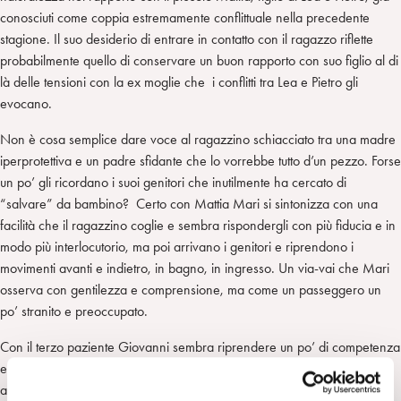
conosciuti come coppia estremamente conflittuale nella precedente
stagione. Il suo desiderio di entrare in contatto con il ragazzo riflette
probabilmente quello di conservare un buon rapporto con suo figlio al di
là delle tensioni con la ex moglie che i conflitti tra Lea e Pietro gli
evocano.
Non è cosa semplice dare voce al ragazzino schiacciato tra una madre
iperprotettiva e un padre sfidante che lo vorrebbe tutto d’un pezzo. Forse
un po’ gli ricordano i suoi genitori che inutilmente ha cercato di
“salvare” da bambino? Certo con Mattia Mari si sintonizza con una
facilità che il ragazzino coglie e sembra rispondergli con più fiducia e in
modo più interlocutorio, ma poi arrivano i genitori e riprendono i
movimenti avanti e indietro, in bagno, in ingresso. Un via-vai che Mari
osserva con gentilezza e comprensione, ma come un passeggero un
po’ stranito e preoccupato.
Con il terzo paziente Giovanni sembra riprendere un po’ di competenza
e di tranquillità. Certamente Guido, un manager, un uomo
apparentemente molto sicuro di sé, un paziente molto diretto che