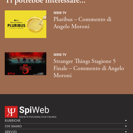
Ti potrebbe interessare...
SERIE TV
Pluribus – Commento di
Angelo Moroni
SERIE TV
Stranger Things Stagione 5
Finale – Commento di Angelo
Moroni
RUBRICHE
LA CURA
CHI SIAMO
LA SPI
SERVIZI