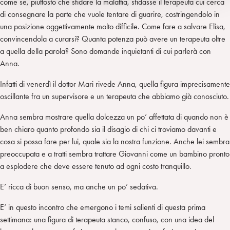
come se, piuttosto che sfidare la malattia, sfidasse il terapeuta cui cerca
di consegnare la parte che vuole tentare di guarire, costringendolo in
una posizione oggettivamente molto difficile. Come fare a salvare Elisa,
convincendola a curarsi? Quanta potenza può avere un terapeuta oltre
a quella della parola? Sono domande inquietanti di cui parlerà con
Anna.
Infatti di venerdì il dottor Mari rivede Anna, quella figura imprecisamente
oscillante fra un supervisore e un terapeuta che abbiamo già conosciuto.
Anna sembra mostrare quella dolcezza un po’ affettata di quando non è
ben chiaro quanto profondo sia il disagio di chi ci troviamo davanti e
cosa si possa fare per lui, quale sia la nostra funzione. Anche lei sembra
preoccupata e a tratti sembra trattare Giovanni come un bambino pronto
a esplodere che deve essere tenuto ad ogni costo tranquillo.
E’ ricca di buon senso, ma anche un po’ sedativa.
E’ in questo incontro che emergono i temi salienti di questa prima
settimana: una figura di terapeuta stanco, confuso, con una idea del