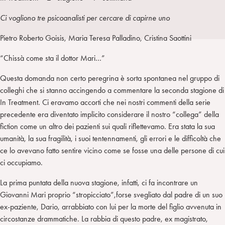
I
m
k
w
e
L
p
e
i
g
Ci vogliono tre psicoanalisti per cercare di capirne uno
a
d
t
r
Pietro Roberto Goisis, Maria Teresa Palladino, Cristina Saottini
i
t
a
n
e
m
“Chissà come sta il dottor Mari…”
r
Questa domanda non certo peregrina è sorta spontanea nel gruppo di
colleghi che si stanno accingendo a commentare la seconda stagione di
In Treatment. Ci eravamo accorti che nei nostri commenti della serie
precedente era diventato implicito considerare il nostro “collega” della
fiction come un altro dei pazienti sui quali riflettevamo. Era stata la sua
umanità, la sua fragilità, i suoi tentennamenti, gli errori e le difficoltà che
ce lo avevano fatto sentire vicino come se fosse una delle persone di cui
ci occupiamo.
La prima puntata della nuova stagione, infatti, ci fa incontrare un
Giovanni Mari proprio “stropicciato”,forse svegliato dal padre di un suo
ex-paziente, Dario, arrabbiato con lui per la morte del figlio avvenuta in
circostanze drammatiche. La rabbia di questo padre, ex magistrato,