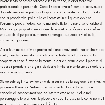
lavoro molto penosa e faticosa e molto,troppo, interferito tra vita
professionale e personale. Certo il nostro lavoro è sempre attraversato
da tante tensioni: in primis dal rapporto col paziente, poi dal rapporto
con la propria vita, poi quello del contesto in cui questo avviene.
Potremmo però chiederci come mai nella fiction, attraverso le fatiche di
Mari, venga proposta una visione della nostra professione così afosa,
una specie di purgatorio, mentre ne venga trascurata la vitalità, la
creatività, il piacere.
Certo è un mestiere impegnativo sul piano emozionale, ma anche molto
vitale, perché consente il contatto con la bellezza che deriva dalla
scoperta di come funziona la mente, propria e altrui, e con il piacere di
vedere riprendere energia e desiderio in vite prima vissute con dolore o
senza un senso pieno.
Siamo solo agli inizi ovviamente della serie e della stagione televisiva. Fa
piacere sottolineare l’estrema bravura degli attori, la loro grande
capacità di immedesimazione ed interpretazione nei ruoli e nei
personaggi a loro affidati. È piacevole vederli e ascoltarli, come normali
esseri umani in un momento di difficoltà.