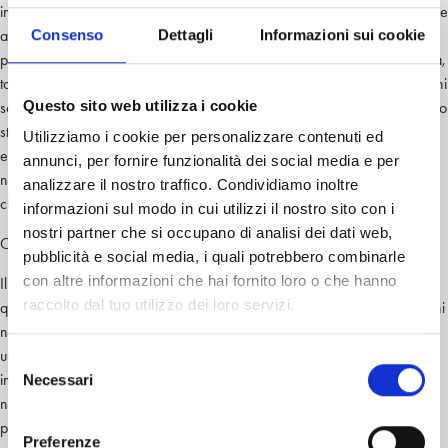
ingaggia immediatamente il terapeuta nella relazione, costringe il dottore
Consenso
Dettagli
Informazioni sui cookie
a muoversi dentro la seduta, probabilmente meno influenzato dalle
proprie vicende esterne. L’incontro avviene di sera e, per la prima volta,
torniamo a vedere un’ambientazione scenografica caratterizzata dai toni
Questo sito web utilizza i cookie
scuri e dall’illuminazione soffusa. Colpisce vedere nelle altre puntate uno
studio chiaro e luminoso, assai differente dall’ambientazione cui
Utilizziamo i cookie per personalizzare contenuti ed
eravamo abituati nelle precedenti stagioni. È difficile stabilire se la luce,
annunci, per fornire funzionalità dei social media e per
nella ricerca introspettiva, sia un fattore favorente o distraente. È vero
analizzare il nostro traffico. Condividiamo inoltre
che generalmente associamo all’introspezione dei toni più oscuri…
informazioni sul modo in cui utilizzi il nostro sito con i
nostri partner che si occupano di analisi dei dati web,
Come sta a questo punto il dottor Mari? Un po’ meglio…
pubblicità e social media, i quali potrebbero combinarle
con altre informazioni che hai fornito loro o che hanno
Il paziente Guido sembra molto interessante. Potremmo considerarlo
raccolto dal tuo utilizzo dei loro servizi.
quasi una figura centrale, una sorta di paradigma del paziente dei giorni
nostri. È un uomo molto diretto, che ci convoca alla rapidità, che ci offre
una disponibilità limitata di tempo, poco abituato alla riflessione e alla
S
introspezione, ma contemporaneamente, se sappiamo toccare le giuste
Necessari
e
note, curioso e interessato alla prospettiva di pensiero che uno
l
psicanalista gli può offrire. È una bella sfida, ovviamente! E’
e
Preferenze