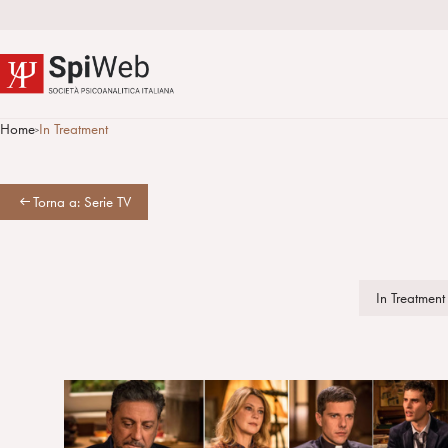
Home
In Treatment
>
Torna a: Serie TV
In Treatment