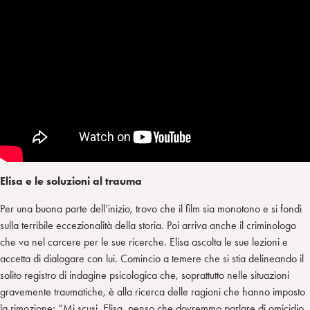
Elisa e le soluzioni al trauma
Per una buona parte dell’inizio, trovo che il film sia monotono e si fondi
sulla terribile eccezionalità della storia. Poi arriva anche il criminologo
che va nel carcere per le sue ricerche. Elisa ascolta le sue lezioni e
accetta di dialogare con lui. Comincio a temere che si stia delineando il
solito registro di indagine psicologica che, soprattutto nelle situazioni
gravemente traumatiche, è alla ricerca delle ragioni che hanno imposto
la rimozione: “Mi scusi, Elisa, penso che dovremmo parlare di omicidio