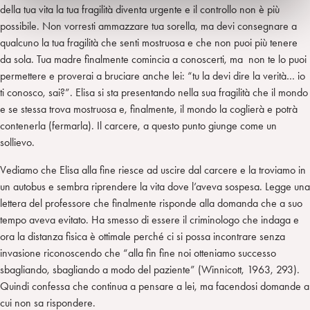
della tua vita la tua fragilità diventa urgente e il controllo non è più
possibile. Non vorresti ammazzare tua sorella, ma devi consegnare a
qualcuno la tua fragilità che senti mostruosa e che non puoi più tenere
da sola. Tua madre finalmente comincia a conoscerti, ma non te lo puoi
permettere e proverai a bruciare anche lei: “tu la devi dire la verità… io
ti conosco, sai?”. Elisa si sta presentando nella sua fragilità che il mondo
e se stessa trova mostruosa e, finalmente, il mondo la coglierà e potrà
contenerla (fermarla). Il carcere, a questo punto giunge come un
sollievo.
Vediamo che Elisa alla fine riesce ad uscire dal carcere e la troviamo in
un autobus e sembra riprendere la vita dove l’aveva sospesa. Legge una
lettera del professore che finalmente risponde alla domanda che a suo
tempo aveva evitato. Ha smesso di essere il criminologo che indaga e
ora la distanza fisica è ottimale perché ci si possa incontrare senza
invasione riconoscendo che “alla fin fine noi otteniamo successo
sbagliando, sbagliando a modo del paziente” (Winnicott, 1963, 293).
Quindi confessa che continua a pensare a lei, ma facendosi domande a
cui non sa rispondere.