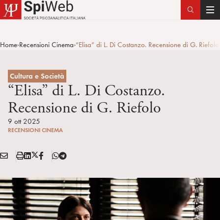
T
o
g
Home
Recensioni Cinema
“Elisa” di L. Di Costanzo. Recensione di G. Riefolo
>
>
g
l
e
Cultura e Società
n
“Elisa” di L. Di Costanzo.
a
Recensione di G. Riefolo
v
i
9 ott 2025
RECENSIONI CINEMA
g
a
E
S
L
X
F
T
t
Condividi:
M
t
i
/
B
e
i
A
a
n
T
l
o
I
m
k
w
e
n
L
p
e
i
g
a
d
t
r