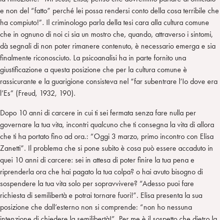
e non del “fatto” perché lei possa rendersi conto della cosa terribile che
ha compiuto!”. Il criminologo parla della tesi cara alla cultura comune
che in ognuno di noi ci sia un mostro che, quando, attraverso i sintomi,
dà segnali di non poter rimanere contenuto, è necessario emerga e sia
finalmente riconosciuto. La psicoanalisi ha in parte fornito una
giustificazione a questa posizione che per la cultura comune è
rassicurante e la guarigione consisteva nel “far subentrare l’Io dove era
l’Es” (Freud, 1932, 190).
Dopo 10 anni di carcere in cui ti sei fermata senza fare nulla per
governare la tua vita, incontri qualcuno che ti consegna la vita di allora
che ti ha portato fino ad ora.: “Oggi 3 marzo, primo incontro con Elisa
Zanetti”. Il problema che si pone subito è cosa può essere accaduto in
quei 10 anni di carcere: sei in attesa di poter finire la tua pena e
riprenderla ora che hai pagato la tua colpa? o hai avuto bisogno di
sospendere la tua vita solo per sopravvivere? “Adesso puoi fare
richiesta di semilibertà e potrai tornare fuori!”. Elisa presenta la sua
posizione che dall’esterno non si comprende: “non ho nessuna
intenzione di chiedere la semilibertà!”. Per me è il sospetto che dietro la