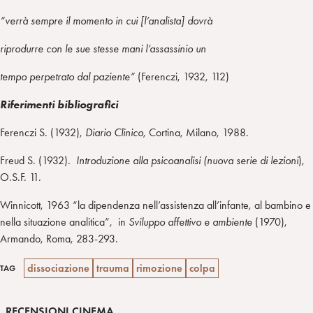
“verrà sempre il momento in cui [l’analista] dovrà
riprodurre con le sue stesse mani l’assassinio un
tempo perpetrato dal paziente”
(Ferenczi, 1932, 112)
Riferimenti bibliografici
Ferenczi S. (1932),
Diario Clinico
, Cortina, Milano, 1988.
Freud S. (1932).
Introduzione alla psicoanalisi (nuova serie di lezioni
),
O.S.F. 11.
Winnicott, 1963 “la dipendenza nell’assistenza all’infante, al bambino e
nella situazione analitica”, in
Sviluppo affettivo e ambiente
(1970),
Armando, Roma, 283-293.
dissociazione
trauma
rimozione
colpa
TAG
RECENSIONI CINEMA