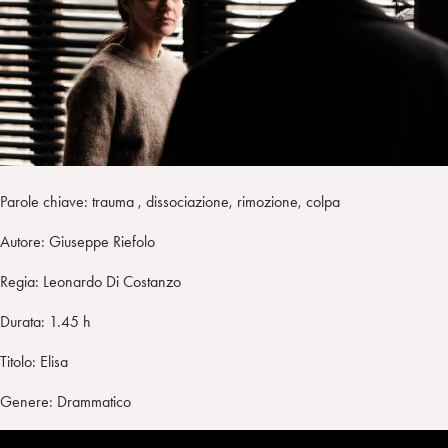
i
t
a
n
e
m
r
Parole chiave: trauma , dissociazione, rimozione, colpa
Autore: Giuseppe Riefolo
Regia: Leonardo Di Costanzo
Durata: 1.45 h
Titolo: Elisa
Genere: Drammatico