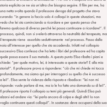
storia esplicita ce ne sia un’altra che bisogna seguire. Il film per me, ha
una netta svolta quando il professore deroga dal progetto che stava
curando: “in genere io faccio solo 4 colloqui in queste situazioni, ma
vedo che lei sta cominciando a ricordare e per questo penso che
faremo qualcosa di diverso perché lei possa continuare a ricordare!”. Il
processo, quindi, non si svelerà attraverso la neutralità del terapeuta, ma
il terapeuta viene assorbito seduttivamente nel processo. Passo dalla
noia all’interesse per quello che sta accadendo. Infatti nel colloquio
successivo Elisa confessa che ha letto i libri del professore ed ha capito
quale possa essere il suo metodo. A questo punto Elisa ribalta i piani e
chiede: “per quale motivo, lei, è interessato a queste storie? E alla mia
storia?”. Il professore prova a rispondere: “ciò che mi chiede mi tocca
profondamente, ma siamo qui per interrogarci su quello che è successo
a lei!”. Elisa sente la violenza della risposta e ribadisce: “lei non mi
risponde: vuole parlare di me, ma io le ho fatto una domanda su di lei!”.
Il professore riporta il colloquio su temi più generali. Quindi Elisa può
alzarsi ed andare via: “lei parla ancora di colpa e degli altri! Io non
voglio continuare questi colloqui!”. In sostanza: deve occuparsi della sua