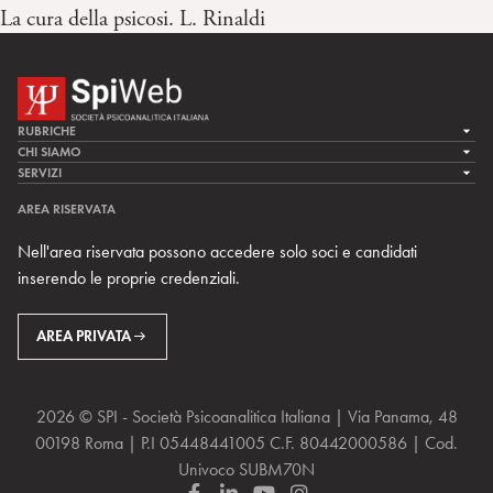
La cura della psicosi. L. Rinaldi
RUBRICHE
LA CURA
CHI SIAMO
LA SPI
SERVIZI
LA RICERCA
SPIPEDIA
TEAM DI SPIWEB
AREA RISERVATA
CULTURA E SOCIETÀ
CERCA UNO PSICOANALISTA
CONTATTI
Nell'area riservata possono accedere solo soci e candidati
MULTIMEDIA
ARCHIVIO STORICO
inserendo le proprie credenziali.
RIVISTE
AREA INTERNAZIONALE
CENTRI LOCALI DELLA SPI
PROSSIMI EVENTI
AREA PRIVATA
2026 © SPI - Società Psicoanalitica Italiana | Via Panama, 48
00198 Roma | P.I 05448441005 C.F. 80442000586 | Cod.
Univoco SUBM70N