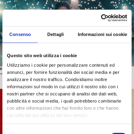
Consenso
Dettagli
Informazioni sui cookie
Questo sito web utilizza i cookie
Utilizziamo i cookie per personalizzare contenuti ed
RECENSIONI CINEMA
annunci, per fornire funzionalità dei social media e per
“Trap” di M. Night Shyamalan. Recensione di P. Ferri
analizzare il nostro traffico. Condividiamo inoltre
informazioni sul modo in cui utilizzi il nostro sito con i
nostri partner che si occupano di analisi dei dati web,
pubblicità e social media, i quali potrebbero combinarle
con altre informazioni che hai fornito loro o che hanno
raccolto dal tuo utilizzo dei loro servizi.
S