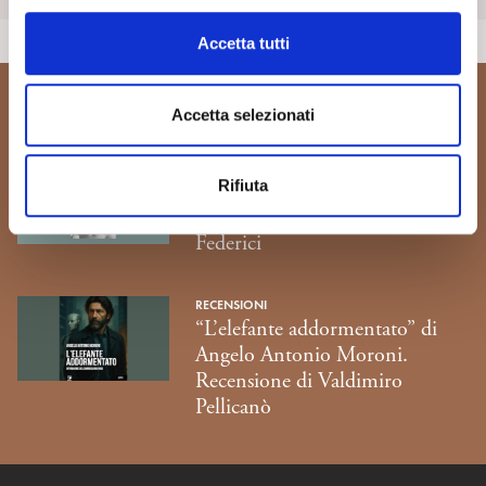
Scopri di più
l
c
Accetta tutti
o
n
s
Ti potrebbe interessare...
Accetta selezionati
e
n
RECENSIONI
Rifiuta
“Il figlio dell’uomo” di J.B. Del
s
Amo. Recensione di Daniela
o
Federici
RECENSIONI
“L’elefante addormentato” di
Angelo Antonio Moroni.
Recensione di Valdimiro
Pellicanò