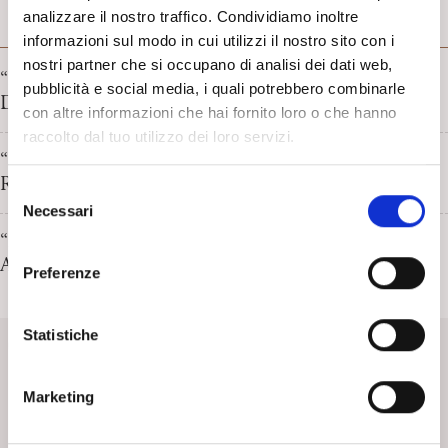
analizzare il nostro traffico. Condividiamo inoltre
LIBRI
informazioni sul modo in cui utilizzi il nostro sito con i
nostri partner che si occupano di analisi dei dati web,
“Il figlio dell’uomo” di J.B. Del Amo. Recensione di
pubblicità e social media, i quali potrebbero combinarle
Daniela Federici
con altre informazioni che hai fornito loro o che hanno
raccolto dal tuo utilizzo dei loro servizi.
“L’elefante addormentato” di Angelo Antonio Moroni.
Recensione di Valdimiro Pellicanò
S
Necessari
e
“La rabbia del vento” di S. Yizhar. Recensione di
l
Alessandra Ginzburg
e
Preferenze
z
i
SpiPedia
o
Statistiche
n
SpiPedia è l’enciclopedia aperta della psicoanalisi che si
e
Marketing
arricchisce nel tempo di nuove voci e di costanti contributi.
d
e