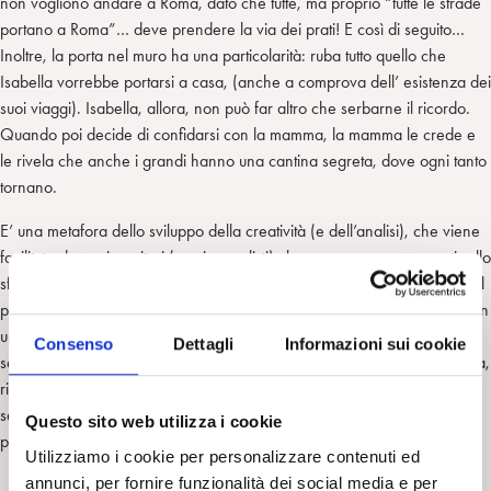
n
e
m
non vogliono andare a Roma, dato che tutte, ma proprio “tutte le strade
r
portano a Roma”… deve prendere la via dei prati! E così di seguito…
Inoltre, la porta nel muro ha una particolarità: ruba tutto quello che
Isabella vorrebbe portarsi a casa, (anche a comprova dell’ esistenza dei
suoi viaggi). Isabella, allora, non può far altro che serbarne il ricordo.
Quando poi decide di confidarsi con la mamma, la mamma le crede e
le rivela che anche i grandi hanno una cantina segreta, dove ogni tanto
tornano.
E’ una metafora dello sviluppo della creatività (e dell’analisi), che viene
facilitata da quei genitori (e psicoanalisti) che sanno essere presenti sullo
sfondo, senza invadere, perché sono persone in grado di assaporare il
piacere della libertà mentale. Analogamente, l’A. accompagna i lettori in
un gioioso andirivieni fra fantasia, sogno e realtà: lo fa grazie a un
Consenso
Dettagli
Informazioni sui cookie
sapiente uso della tecnica letteraria, attraverso cui, dopo ogni avventura,
ripristina l’assetto affettivo-cognitivo della narrazione recuperando il
senso di realtà, quasi a proteggere i più piccoli da un’ immersione
Questo sito web utilizza i cookie
prolungata nel regno perturbante del nonsense.
Utilizziamo i cookie per personalizzare contenuti ed
annunci, per fornire funzionalità dei social media e per