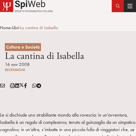
T
o
g
Home
Libri
La cantina di Isabella
>
>
g
l
e
Cultura e Società
n
La cantina di Isabella
a
16 nov 2008
v
RECENSIONI
i
g
E
S
L
X
F
T
Condividi:
a
M
t
i
/
B
e
t
A
a
n
T
l
i
I
m
k
w
e
o
L
p
e
i
g
Le si dischiude uno strabiliante mondo alla rovescia: in un’avventura,
n
a
d
t
r
Isabella è un regalo di compleanno, tenuto al guinzaglio da un simpatico
i
t
a
cagnolino; in un’altra, s’imbatte in una piccola folla di viaggiatori che, se