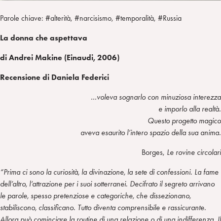
Parole chiave: #alterità, #narcisismo, #temporalità, #Russia
La donna che aspettava
di Andrei Makine (Einaudi, 2006)
Recensione di Daniela Federici
…voleva sognarlo con minuziosa interezza
e imporlo alla realtà.
Questo progetto magico
aveva esaurito l’intero spazio della sua anima.
Borges,
Le rovine circolari
“Prima ci sono la curiosità, la divinazione, la sete di confessioni. La fame
dell’altro, l’attrazione per i suoi sotterranei. Decifrato il segreto arrivano
le parole, spesso pretenziose e categoriche, che dissezionano,
stabiliscono, classificano. Tutto diventa comprensibile e rassicurante.
Allora può cominciare la routine di una relazione o di una indifferenza. Il