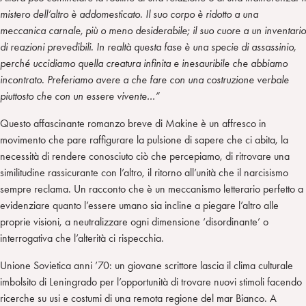
mistero dell’altro è addomesticato. Il suo corpo è ridotto a una
meccanica carnale, più o meno desiderabile; il suo cuore a un inventario
di reazioni prevedibili. In realtà questa fase è una specie di assassinio,
perché uccidiamo quella creatura infinita e inesauribile che abbiamo
incontrato. Preferiamo avere a che fare con una costruzione verbale
piuttosto che con un essere vivente…”
Questo affascinante romanzo breve di Makine è un affresco in
movimento che pare raffigurare la pulsione di sapere che ci abita, la
necessità di rendere conosciuto ciò che percepiamo, di ritrovare una
similitudine rassicurante con l’altro, il ritorno all’unità che il narcisismo
sempre reclama. Un racconto che è un meccanismo letterario perfetto a
evidenziare quanto l’essere umano sia incline a piegare l’altro alle
proprie visioni, a neutralizzare ogni dimensione ‘disordinante’ o
interrogativa che l’alterità ci rispecchia.
Unione Sovietica anni ’70: un giovane scrittore lascia il clima culturale
imbolsito di Leningrado per l’opportunità di trovare nuovi stimoli facendo
ricerche su usi e costumi di una remota regione del mar Bianco. A