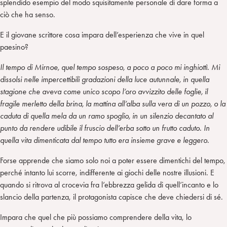
splendido esempio del modo squisitamente personale di dare forma a
ciò che ha senso.
E il giovane scrittore cosa impara dell’esperienza che vive in quel
paesino?
Il tempo di Mirnoe, quel tempo sospeso, a poco a poco mi inghiottì. Mi
dissolsi nelle impercettibili gradazioni della luce autunnale, in quella
stagione che aveva come unico scopo l’oro avvizzito delle foglie, il
fragile merletto della brina, la mattina all’alba sulla vera di un pozzo, o la
caduta di quella mela da un ramo spoglio, in un silenzio decantato al
punto da rendere udibile il fruscio dell’erba sotto un frutto caduto. In
quella vita dimenticata dal tempo tutto era insieme grave e leggero.
Forse apprende che siamo solo noi a poter essere dimentichi del tempo,
perché intanto lui scorre, indifferente ai giochi delle nostre illusioni. E
quando si ritrova al crocevia fra l’ebbrezza gelida di quell’incanto e lo
slancio della partenza, il protagonista capisce che deve chiedersi di sé.
Impara che quel che più possiamo comprendere della vita, lo