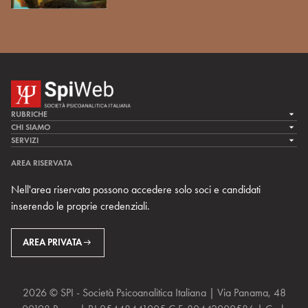
RUBRICHE
LA CURA
CHI SIAMO
LA SPI
SERVIZI
LA RICERCA
SPIPEDIA
TEAM DI SPIWEB
AREA RISERVATA
CULTURA E SOCIETÀ
CERCA UNO PSICOANALISTA
CONTATTI
Nell'area riservata possono accedere solo soci e candidati
MULTIMEDIA
ARCHIVIO STORICO
inserendo le proprie credenziali.
RIVISTE
AREA INTERNAZIONALE
CENTRI LOCALI DELLA SPI
PROSSIMI EVENTI
AREA PRIVATA
2026 © SPI - Società Psicoanalitica Italiana | Via Panama, 48