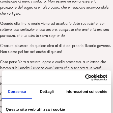
condizione di mero simulacro. Non essere un uomo, essere la
proiezione del sogno di un altro uomo: che umiliazione incomparabile,
che vertigine!
Quando alla fine la morte viene ad
assolverlo dalle sue fatiche
,
con
sollievo, con umiliazione, con terrore, comprese che anche lui era una
parvenza, che un altro lo stava sognando.
Creature plasmate da qualcos’altro al di là del proprio illusorio governo.
Non siamo poi fatti tutti anche di questo?
Cosa porta Vera a restare legata a quella promessa, a un’attesa che
intorno a lei suscita
il rispetto quasi sacro che si riserva a un voto
?
“
Perché l’uomo che deve arrivare arriverà. Altrimenti l’amore è solo un
bicchier d’acqua da bere d’un fiato” –
risponde lei
.
Consenso
Dettagli
Informazioni sui cookie
Chi fra quegli esuli non avrebbe desiderato essere atteso con tanta
devozione? E per le donne, rese orfane d’amore da una guerra che
aveva preso mariti e figli?
Se si fosse venuto a sapere che la fedeltà di
Questo sito web utilizza i cookie
Vera per il suo soldato era stata infranta da un nuovo amore, il loro