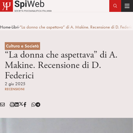
T
o
g
Home
Libri
“La donna che aspettava” di A. Makine. Recensione di D. Federic
>
>
g
l
e
Cultura e Società
n
“La donna che aspettava” di A.
a
Makine. Recensione di D.
v
Federici
i
g
2 giu 2025
a
RECENSIONI
t
i
E
S
L
X
F
T
Condividi:
o
M
t
i
/
B
e
n
A
a
n
T
l
I
m
k
w
e
L
p
e
i
g