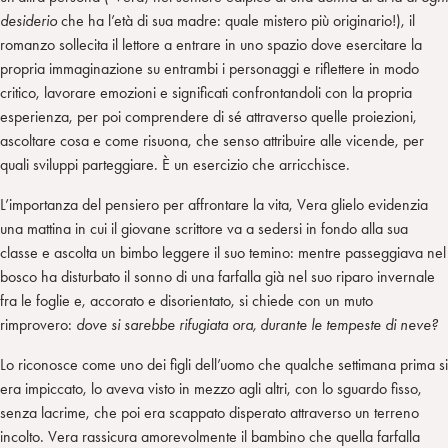
desiderio
che ha l’età di sua madre: quale mistero più originario!), il
romanzo sollecita il lettore a entrare in uno spazio dove esercitare la
propria immaginazione su entrambi i personaggi e riflettere in modo
critico, lavorare emozioni e significati confrontandoli con la propria
esperienza, per poi comprendere di sé attraverso quelle proiezioni,
ascoltare cosa e come risuona, che senso attribuire alle vicende, per
quali sviluppi parteggiare. È un esercizio che arricchisce.
L’importanza del pensiero per affrontare la vita, Vera glielo evidenzia
una mattina in cui il giovane scrittore va a sedersi in fondo alla sua
classe e ascolta un bimbo leggere il suo temino: mentre passeggiava nel
bosco ha disturbato il sonno di una farfalla già nel suo riparo invernale
fra le foglie e, accorato e disorientato, si chiede con un muto
rimprovero:
dove si sarebbe rifugiata ora, durante le tempeste di neve?
Lo riconosce come uno dei figli dell’uomo che qualche settimana prima si
era impiccato, lo aveva visto in mezzo agli altri, con lo sguardo fisso,
senza lacrime, che poi era scappato disperato attraverso un terreno
incolto. Vera rassicura amorevolmente il bambino che quella farfalla