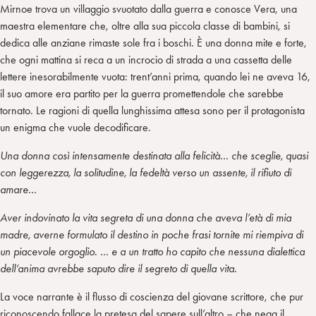
Mirnoe trova un villaggio svuotato dalla guerra e conosce Vera, una
maestra elementare che, oltre alla sua piccola classe di bambini, si
dedica alle anziane rimaste sole fra i boschi. È una donna mite e forte,
che ogni mattina si reca a un incrocio di strada a una cassetta delle
lettere inesorabilmente vuota: trent’anni prima, quando lei ne aveva 16,
il suo amore era partito per la guerra promettendole che sarebbe
tornato. Le ragioni di quella lunghissima attesa sono per il protagonista
un enigma che vuole decodificare.
Una donna così intensamente destinata alla felicità… che sceglie, quasi
con leggerezza, la solitudine, la fedeltà verso un assente, il rifiuto di
amare…
Aver indovinato la vita segreta di una donna che aveva l’età di mia
madre, averne formulato il destino in poche frasi tornite mi riempiva di
un piacevole orgoglio. … e a un tratto ho capito che nessuna dialettica
dell’anima avrebbe saputo dire il segreto di quella vita.
La voce narrante è il flusso di coscienza del giovane scrittore, che pur
riconoscendo fallace la pretesa del sapere sull’altro – che nega il