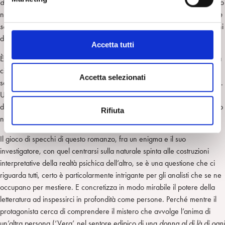
destino si incarna in un luogo, in un volto
, lui che sembra un sonnambulo
d
nella propria esistenza, confuso circa i sentimenti e le intenzioni –
come
e
se non dovessi sapere dove andiamo
–
,
esposto a repentine oscillazioni
l
del giudizio.
c
Accetta tutti
o
È come se l’assillo interiore sull’enigma di Vera fosse una distrazione da
n
ciò che ancora non conosce di sé e al contempo un mezzo per
s
Accetta selezionati
scoprirlo, per indirizzare il tempo sospeso della sua ‘attesa di diventare’
.
e
Una sorta di difficoltà a impegnarsi, a definirsi, forse l’intento di farsi
n
definire dall’altro – la scena con cui si chiude la storia è superba nel suo
Rifiuta
s
nitore.
o
Il gioco di specchi di questo romanzo, fra un enigma e il suo
investigatore, con quel centrarsi sulla naturale spinta alle costruzioni
interpretative della realtà psichica dell’altro, se è una questione che ci
riguarda tutti, certo è particolarmente intrigante per gli analisti che se ne
occupano per mestiere. E concretizza in modo mirabile il potere della
letteratura ad inspessirci in profondità come persone. Perché mentre il
protagonista cerca di comprendere il mistero che avvolge l’anima di
un’altra persona (‘Vera’, nel sentore edipico di una
donna al di là di ogni