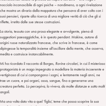
nocciolo inconoscibile di ogni psiche – nondimeno, a ogni rivelazione
che mostra un divario dalla mappatura che pensava di aver colto con i
suoi pensieri, riparte alla ricerca di una migliore verità di ciò che gli si
riflette, irretito dalle sue stesse costruzioni.
La storia, tessuta con una prosa elegante e avvolgente, piena di
suggestioni paesaggistiche, è in questo
pendant
. Makine, autore di
origini russe naturalizzato francese, che scrive in francese, è come
dipingesse la temporalità insieme all’oscillare della mente, che osserva,
medita e costruisce instancabilmente.
Mi ha ricordato il racconto di Borges,
Rovine circolari
, in cui il misterioso
protagonista è un mago impegnato a
modellare la materia incoerente e
vertiginosa di cui si compongono i sogni
, e lentamente negli anni, ne
trae un cuore, e poi organi, ossa, sangue, fino a generarne una
creatura perfetta.
Lo percepiva, lo viveva, da molte distanze e sotto molti
angoli.
Ma una volta dato vita a quel ‘figlio’, teme che possa scoprire
la sua