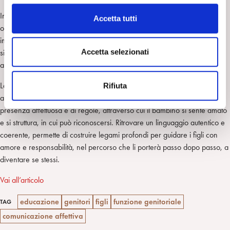
l
c
In passato i genitori potevano contare su una rete di sostegno allargata,
Accetta tutti
o
oggi spesso si trovano a crescere i figli con pochissimo aiuto e molti
n
imparano sul campo a essere genitori, senza quella trasmissione
s
Accetta selezionati
simbolica e relazionale della funzione educativa, che un tempo
e
attraversava le generazioni.
n
La psicoanalisi insegna che educare significa prima di tutto esserci:
Rifiuta
s
ascoltare, osservare e contenere. La funzione genitoriale è fatta di
o
presenza affettuosa e di regole, attraverso cui il bambino si sente amato
e si struttura, in cui può riconoscersi. Ritrovare un linguaggio autentico e
coerente, permette di costruire legami profondi per guidare i figli con
amore e responsabilità, nel percorso che li porterà passo dopo passo, a
diventare se stessi.
Vai all’articolo
educazione
genitori
figli
funzione genitoriale
TAG
comunicazione affettiva