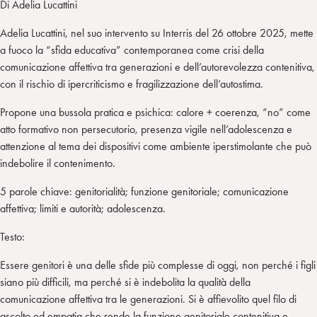
Di Adelia Lucattini
Adelia Lucattini, nel suo intervento su Interris del 26 ottobre 2025, mette
a fuoco la “sfida educativa” contemporanea come crisi della
comunicazione affettiva tra generazioni e dell’autorevolezza contenitiva,
con il rischio di ipercriticismo e fragilizzazione dell’autostima.
Propone una bussola pratica e psichica: calore + coerenza, “no” come
atto formativo non persecutorio, presenza vigile nell’adolescenza e
attenzione al tema dei dispositivi come ambiente iperstimolante che può
indebolire il contenimento.
5 parole chiave: genitorialità; funzione genitoriale; comunicazione
affettiva; limiti e autorità; adolescenza.
Testo:
Essere genitori è una delle sfide più complesse di oggi, non perché i figli
siano più difficili, ma perché si è indebolita la qualità della
comunicazione affettiva tra le generazioni. Si è affievolito quel filo di
ascolto ed empatia che rende la funzione genitoriale contenitiva e