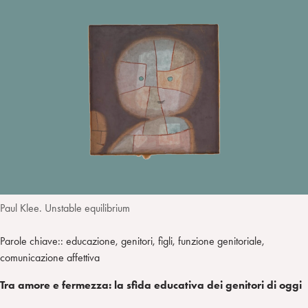
I
m
k
w
e
L
p
e
i
g
a
d
t
r
i
t
a
n
e
m
r
Paul Klee. Unstable equilibrium
Parole chiave:: educazione, genitori, figli, funzione genitoriale,
comunicazione affettiva
Tra amore e fermezza: la sfida educativa dei genitori di oggi