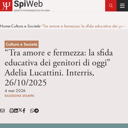
T
o
g
Home
Cultura e Società
“Tra amore e fermezza: la sfida educativa dei genito
>
>
g
l
e
Cultura e Società
n
“Tra amore e fermezza: la sfida
a
educativa dei genitori di oggi”
v
Adelia Lucattini. Interris,
i
g
26/10/2025
a
4 mar 2026
t
RASSEGNA STAMPA
i
o
E
S
L
X
F
T
n
Condividi:
M
t
i
/
B
e
A
a
n
T
l