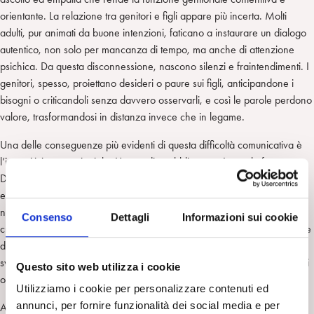
orientante. La relazione tra genitori e figli appare più incerta. Molti
adulti, pur animati da buone intenzioni, faticano a instaurare un dialogo
autentico, non solo per mancanza di tempo, ma anche di attenzione
psichica. Da questa disconnessione, nascono silenzi e fraintendimenti. I
genitori, spesso, proiettano desideri o paure sui figli, anticipandone i
bisogni o criticandoli senza davvero osservarli, e così le parole perdono
valore, trasformandosi in distanza invece che in legame.
Una delle conseguenze più evidenti di questa difficoltà comunicativa è
l’ipercriticismo genitoriale. Uno studio pubblicato su Journal of
Developmental Psychology evidenzia che stili genitoriali con scarsa
espressione affettiva ed elevato controllo aumentano il rischio di ansia
negli adolescenti, indicando come la mancanza di calore emotivo e il
Consenso
Dettagli
Informazioni sui cookie
criticismo eccessivo compromettano lo sviluppo della sicurezza interna e
dell’autostima. Il bambino, non riconosciuto, interiorizza un’immagine
svalutata di sé, perde fiducia nella propria parola e finisce per chiudersi
Questo sito web utilizza i cookie
o per reagire con rabbia.
Utilizziamo i cookie per personalizzare contenuti ed
annunci, per fornire funzionalità dei social media e per
Affetto, tenerezza e calore emotivo sono le basi su cui si fonda