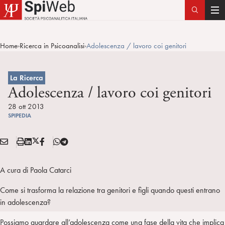
T
o
g
Home
Ricerca in Psicoanalisi
Adolescenza / lavoro coi genitori
>
>
g
l
e
La Ricerca
n
Adolescenza / lavoro coi genitori
a
28 ott 2013
v
SPIPEDIA
i
g
E
S
L
X
F
T
Condividi:
a
M
t
i
/
B
e
t
A
a
n
T
l
A cura di Paola Catarci
i
I
m
k
w
e
o
L
p
e
i
g
Come si trasforma la relazione tra genitori e figli quando questi entrano
n
a
d
t
r
in adolescenza?
i
t
a
Possiamo guardare all’adolescenza come una fase della vita che implica