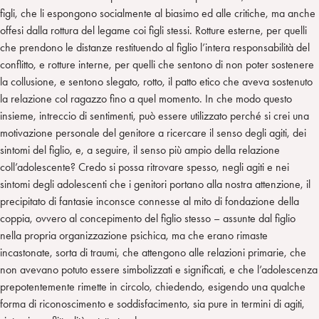
figli, che li espongono socialmente al biasimo ed alle critiche, ma anche
offesi dalla rottura del legame coi figli stessi. Rotture esterne, per quelli
che prendono le distanze restituendo al figlio l’intera responsabilità del
conflitto, e rotture interne, per quelli che sentono di non poter sostenere
la collusione, e sentono slegato, rotto, il patto etico che aveva sostenuto
la relazione col ragazzo fino a quel momento. In che modo questo
insieme, intreccio di sentimenti, può essere utilizzato perché si crei una
motivazione personale del genitore a ricercare il senso degli agiti, dei
sintomi del figlio, e, a seguire, il senso più ampio della relazione
coll’adolescente? Credo si possa ritrovare spesso, negli agiti e nei
sintomi degli adolescenti che i genitori portano alla nostra attenzione, il
precipitato di fantasie inconsce connesse al mito di fondazione della
coppia, ovvero al concepimento del figlio stesso – assunte dal figlio
nella propria organizzazione psichica, ma che erano rimaste
incastonate, sorta di traumi, che attengono alle relazioni primarie, che
non avevano potuto essere simbolizzati e significati, e che l’adolescenza
prepotentemente rimette in circolo, chiedendo, esigendo una qualche
forma di riconoscimento e soddisfacimento, sia pure in termini di agiti,