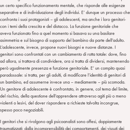
n
e
m
un certo specifico funzionamento mentale, che risponde alle esigenze
r
separative e di individuazione degli individui. E’ dunque un processo che
confronta i suoi protagonisti – gli adolescenti, ma anche i loro genitori-
con i temi della crescita e del distacco. La funzione genitoriale che
aveva funzionato fino a quel momento si basava su una basilare
asimmetria e sul bisogno di supporto del bambino da parte dell’adulto.
L’adolescente, invece, propone nuovi bisogni e nuove distanze. I
genitori sono confrontati con un cambiamento di rotta totale: dove, fino
ad allora, si trattava di condividere, ora si tratta di dividersi, mantenendo
però ugualmente presenza e funzione genitoriale. E’ un compito quasi
paradossale: si tratta, per gli adulti, di modificare l’identità di genitori di
un bambino, ed assumerne invece una – mediamente – più scomoda.
Un genitore di adolescente è confrontato, in genere, col tema del limite,
del rischio, della questione dell’apprendere attraverso agiti più o meno
violenti o lesivi, del dover rispondere a richieste talvolta incongrue,
spesso poco negoziabili.
I genitori che si rivolgono agli psicoanalisti sono offesi, doppiamente
traumatizzati: dalla incomprensibilità dei comportamenti, dei vissuti dei