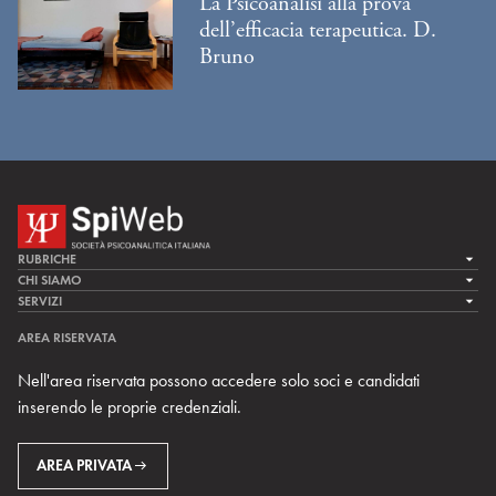
La Psicoanalisi alla prova
dell’efficacia terapeutica. D.
Bruno
RUBRICHE
LA CURA
CHI SIAMO
LA SPI
SERVIZI
LA RICERCA
SPIPEDIA
TEAM DI SPIWEB
AREA RISERVATA
CULTURA E SOCIETÀ
CERCA UNO PSICOANALISTA
CONTATTI
Nell'area riservata possono accedere solo soci e candidati
MULTIMEDIA
ARCHIVIO STORICO
inserendo le proprie credenziali.
RIVISTE
AREA INTERNAZIONALE
CENTRI LOCALI DELLA SPI
PROSSIMI EVENTI
AREA PRIVATA