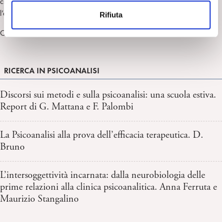
circuito virtuoso, un allargamento della pensabilità, di cui sarà
n
l’adolescente stesso a valersi.
Rifiuta
s
o
Ottobre 2013
RICERCA IN PSICOANALISI
Discorsi sui metodi e sulla psicoanalisi: una scuola estiva.
Report di G. Mattana e F. Palombi
La Psicoanalisi alla prova dell’efficacia terapeutica. D.
Bruno
L’intersoggettività incarnata: dalla neurobiologia delle
prime relazioni alla clinica psicoanalitica. Anna Ferruta e
Maurizio Stangalino