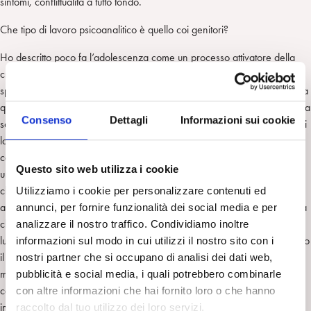
sintomi, conflittualità a tutto tondo.
Che tipo di lavoro psicoanalitico è quello coi genitori?
Ho descritto poco fa l’adolescenza come un processo attivatore della
crescita. Credo che il compito-complesso ma non impossibile – che
spetta a noi, psicoanalisti che lavorano coi genitori degli adolescenti, sia
quello di poter trasformare richieste di aiuto, di sostegno, di guida, in una
Consenso
Dettagli
Informazioni sui cookie
scoperta di risorse personali per la propria crescita. Nel momento in cui
la terapia coi genitori si configura nei suoi aspetti transferali, ovvero
come spazio di trasferimento delle fantasie inconsce, ciò che si avvia è
Questo sito web utilizza i cookie
un processo di elaborazione interno alla coppia così come un processo
che può generare nuovi spazi di libertà per l’adolescente. Con la crisi
Utilizziamo i cookie per personalizzare contenuti ed
adolescenziale del loro figlio, i genitori si trovano confrontati a qualcosa
annunci, per fornire funzionalità dei social media e per
che attiene alla loro stessa crescita. Si tratta di elaborare il loro proprio
analizzare il nostro traffico. Condividiamo inoltre
lutto per quella fase della vita – l’adolescenza – della quale è ora il figlio
informazioni sul modo in cui utilizzi il nostro sito con i
il protagonista. Ciò che conta allora, ciò a cui l’intervento dovrebbe
nostri partner che si occupano di analisi dei dati web,
mirare, è l’attivarsi, grazie al lavoro psicoanalitico coi genitori, di una
pubblicità e social media, i quali potrebbero combinarle
catena di eventi la cui natura è intersoggettiva ed allo stesso tempo
con altre informazioni che hai fornito loro o che hanno
intrapsichica.
raccolto dal tuo utilizzo dei loro servizi.