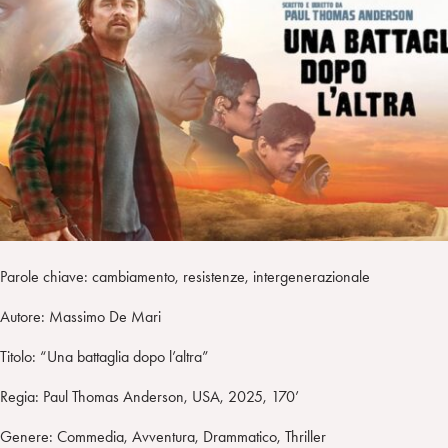
a
d
t
r
i
t
a
n
e
m
r
Parole chiave: cambiamento, resistenze, intergenerazionale
Autore: Massimo De Mari
Titolo: “Una battaglia dopo l’altra”
Regia: Paul Thomas Anderson, USA, 2025, 170’
Genere: Commedia, Avventura, Drammatico, Thriller