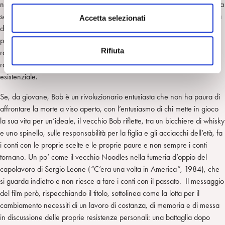
nascosto
”)
molto critica e cruda, descrive uno scenario talmente vero da
n
sembrare surreale in cui il tema della morte viene visto nelle diverse età
s
Accetta selezionati
della vita, incarnate dal personaggio di Di Caprio in particolare. Da un
e
punto di vista psicoanalitico il film potrebbe essere interpretato come il
n
Rifiuta
racconto del paziente Bob che, sdraiato su un lettino immaginario,
s
racconta, come voce narrante per tutto il film, la propria ellissi
o
esistenziale.
Se, da giovane, Bob è un rivoluzionario entusiasta che non ha paura di
affrontare la morte a viso aperto, con l’entusiasmo di chi mette in gioco
la sua vita per un’ideale, il vecchio Bob riflette, tra un bicchiere di whisky
e uno spinello, sulle responsabilità per la figlia e gli acciacchi dell’età, fa
i conti con le proprie scelte e le proprie paure e non sempre i conti
tornano. Un po’ come il vecchio Noodles nella fumeria d’oppio del
capolavoro di Sergio Leone (
“
C’era una volta in America
”
, 1984), che
si guarda indietro e non riesce a fare i conti con il passato. Il messaggio
del film però, rispecchiando il titolo, sottolinea come la lotta per il
cambiamento necessiti di un lavoro di costanza, di memoria e di messa
in discussione delle proprie resistenze personali: una battaglia dopo