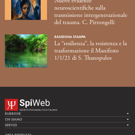
Nuove evidenze
neuroscientifiche sulla
trasmissione intergenerazionale
del trauma. C. Pirrongelli
RASSEGNA STAMPA
La “resilienza”, la resistenza e la
trasformazione il Manifesto
1/1/21 di S. Thanopulos
RUBRICHE
LA CURA
CHI SIAMO
LA SPI
SERVIZI
LA RICERCA
SPIPEDIA
TEAM DI SPIWEB
AREA RISERVATA