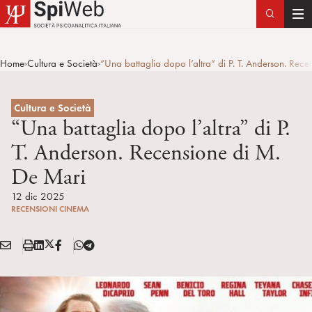
T
o
g
Home
Cultura e Società
“Una battaglia dopo l’altra” di P. T. Anderson. Rec
>
>
g
l
e
Cultura e Società
n
“Una battaglia dopo l’altra” di P.
a
T. Anderson. Recensione di M.
v
De Mari
i
g
12 dic 2025
a
RECENSIONI CINEMA
t
i
E
S
L
X
F
T
Condividi:
o
M
t
i
/
B
e
n
A
a
n
T
l
I
m
k
w
e
L
p
e
i
g