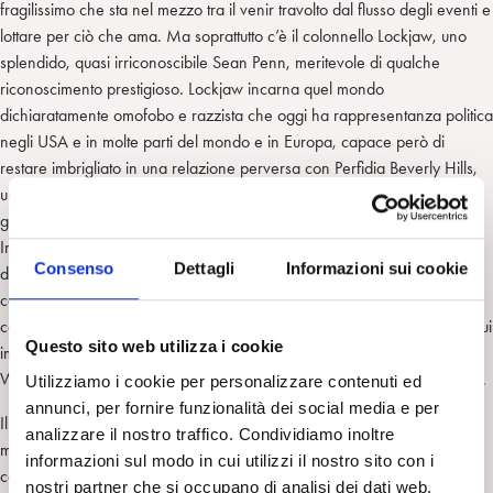
fragilissimo che sta nel mezzo tra il venir travolto dal flusso degli eventi e
lottare per ciò che ama. Ma soprattutto c’è il colonnello Lockjaw, uno
splendido, quasi irriconoscibile Sean Penn, meritevole di qualche
riconoscimento prestigioso. Lockjaw incarna quel mondo
dichiaratamente omofobo e razzista che oggi ha rappresentanza politica
negli USA e in molte parti del mondo e in Europa, capace però di
restare imbrigliato in una relazione perversa con Perfidia Beverly Hills,
una ragazza di colore, interpretata da Teyana Taylor, che è a capo del
gruppo di terroristi che lui sta cercando di eliminare militarmente.
Immediatamente iconico, costantemente in bilico tra un realismo
Consenso
Dettagli
Informazioni sui cookie
disgustoso e una spietata parodia, Lockjaw si dibatte nelle sue
contraddizioni senza un minimo pensiero critico, in stretta
contrapposizione con i conflitti nevrotici del gruppo di rivoluzionari, le cui
Questo sito web utilizza i cookie
imprese ricordano a volte quelle raccontate in modo esilarante da
Woody Allen ne “Il dittatore dello stato libero di Bananas
”
(USA, 1971).
Utilizziamo i cookie per personalizzare contenuti ed
annunci, per fornire funzionalità dei social media e per
Il ritmo del film è sostenuto da una regia che alterna piani sequenza da
analizzare il nostro traffico. Condividiamo inoltre
manuale a sequenze action leggibili e divertenti, ma anche da una
informazioni sul modo in cui utilizzi il nostro sito con i
colonna sonora (composta da Johnny Greenwood, chitarrista dei
nostri partner che si occupano di analisi dei dati web,