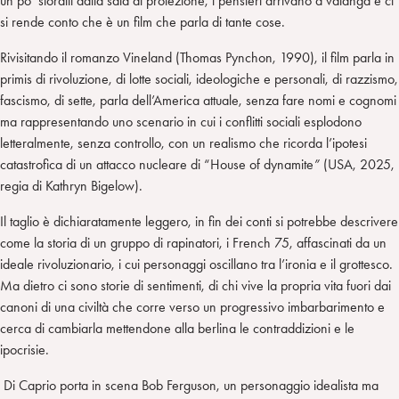
un po’ storditi dalla sala di proiezione, i pensieri arrivano a valanga e ci
si rende conto che è un film che parla di tante cose.
Rivisitando il romanzo Vineland (Thomas Pynchon, 1990), il film parla in
primis di rivoluzione, di lotte sociali, ideologiche e personali, di razzismo,
fascismo, di sette, parla dell’America attuale, senza fare nomi e cognomi
ma rappresentando uno scenario in cui i conflitti sociali esplodono
letteralmente, senza controllo, con un realismo che ricorda l’ipotesi
catastrofica di un attacco nucleare di “House of dynamite
”
(USA, 2025,
regia di Kathryn Bigelow).
Il taglio è dichiaratamente leggero, in fin dei conti si potrebbe descrivere
come la storia di un gruppo di rapinatori, i French 75, affascinati da un
ideale rivoluzionario, i cui personaggi oscillano tra l’ironia e il grottesco.
Ma dietro ci sono storie di sentimenti, di chi vive la propria vita fuori dai
canoni di una civiltà che corre verso un progressivo imbarbarimento e
cerca di cambiarla mettendone alla berlina le contraddizioni e le
ipocrisie.
Di Caprio porta in scena Bob Ferguson, un personaggio idealista ma