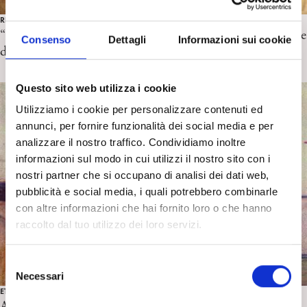
RECENSIONI CINEMA
“Una battaglia dopo l’altra” di P. T. Anderson. Recensione
Consenso
Dettagli
Informazioni sui cookie
di M. De Mari
Questo sito web utilizza i cookie
Utilizziamo i cookie per personalizzare contenuti ed
annunci, per fornire funzionalità dei social media e per
analizzare il nostro traffico. Condividiamo inoltre
informazioni sul modo in cui utilizzi il nostro sito con i
nostri partner che si occupano di analisi dei dati web,
pubblicità e social media, i quali potrebbero combinarle
con altre informazioni che hai fornito loro o che hanno
raccolto dal tuo utilizzo dei loro servizi.
S
Necessari
e
ETÀ ADULTA
l
A proposito dei fenomeni trans-generazionali. A.