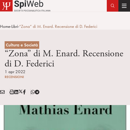
T
o
g
Home
Libri
“Zona” di M. Enard. Recensione di D. Federici
>
>
g
l
e
Cultura e Società
n
“Zona” di M. Enard. Recensione
a
di D. Federici
v
i
1 apr 2022
RECENSIONI
g
a
E
S
L
X
F
T
t
Condividi:
M
t
i
/
B
e
i
A
a
n
T
l
o
I
m
k
w
e
n
L
p
e
i
g
a
d
t
r