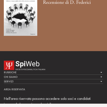
Recensione di D. Federici
RUBRICHE
LA CURA
CHI SIAMO
LA SPI
SERVIZI
LA RICERCA
SPIPEDIA
TEAM DI SPIWEB
AREA RISERVATA
CULTURA E SOCIETÀ
CERCA UNO PSICOANALISTA
CONTATTI
Nell'area riservata possono accedere solo soci e candidati
MULTIMEDIA
ARCHIVIO STORICO
inserendo le proprie credenziali.
RIVISTE