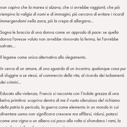
non capivo che la marea si alzava, che ci avrebbe raggiunti, che più
riempivo la valigia di nomi e di immagini, più cercavo di evitare i ricordi
immergendomi nella zona, più la crepa di allargava…
Sogna le braccia di una donna come un approdo di pace: se quella
donna l’avesse voluto non avrebbe rinnovato la ferma, lei l’avrebbe
salvato…
Il legame come unica alternativa allo slegamento.
In cerca di un amore, di uno sguardo di un incontro, qualunque cosa pur
di sfuggire a se stessi, al commercio della vita, al ricordo dei turbamenti,
dei crimini…
Educato alla violenza, Francis si racconta con l’indole grezza di una
belva primitiva:
scoprivo dentro di me il vuoto silenzioso del richiamo
della patria in pericolo
, la guerra come elemento
in un mondo in cui
diventare uomo non significava crescere ma affilarsi, ridursi, potarsi
come una vigna o un albero cui poco alla volta si sfrondano i rami, la