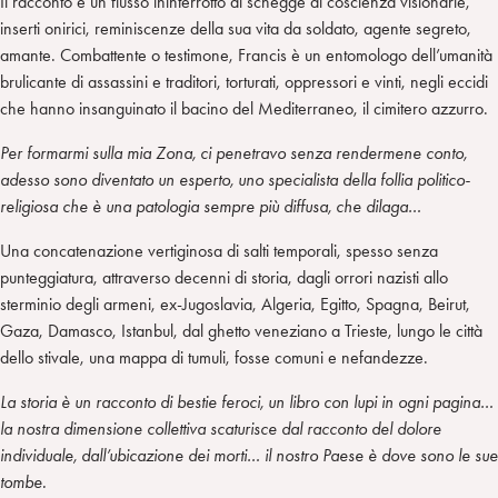
Il racconto è un flusso ininterrotto di schegge di coscienza visionarie,
inserti onirici, reminiscenze della sua vita da soldato, agente segreto,
amante. Combattente o testimone, Francis è un entomologo dell’umanità
brulicante di assassini e traditori, torturati, oppressori e vinti, negli eccidi
che hanno insanguinato il bacino del Mediterraneo, il cimitero azzurro.
Per formarmi sulla mia Zona, ci penetravo senza rendermene conto,
adesso sono diventato un esperto, uno specialista della follia politico-
religiosa che è una patologia sempre più diffusa, che dilaga…
Una concatenazione vertiginosa di salti temporali, spesso senza
punteggiatura, attraverso decenni di storia, dagli orrori nazisti allo
sterminio degli armeni, ex-Jugoslavia, Algeria, Egitto, Spagna, Beirut,
Gaza, Damasco, Istanbul, dal ghetto veneziano a Trieste, lungo le città
dello stivale, una mappa di tumuli, fosse comuni e nefandezze.
La storia è un racconto di bestie feroci, un libro con lupi in ogni pagina…
la nostra dimensione collettiva scaturisce dal racconto del dolore
individuale, dall’ubicazione dei morti… il nostro Paese è dove sono le sue
tombe.