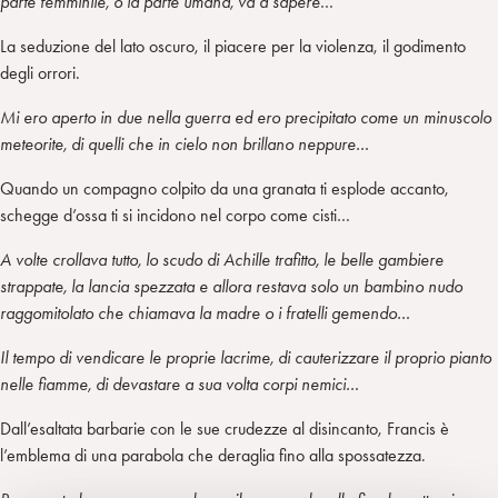
parte femminile, o la parte umana, và a sapere
…
La seduzione del lato oscuro, il piacere per la violenza, il godimento
degli orrori.
Mi ero aperto in due nella guerra ed ero precipitato come un minuscolo
meteorite, di quelli che in cielo non brillano neppure…
Quando un compagno colpito da una granata ti esplode accanto,
schegge d’ossa ti si incidono nel corpo come cisti…
A volte crollava tutto, lo scudo di Achille trafitto, le belle gambiere
strappate, la lancia spezzata e allora restava solo un bambino nudo
raggomitolato che chiamava la madre o i fratelli gemendo…
Il tempo di vendicare le proprie lacrime, di cauterizzare il proprio pianto
nelle fiamme, di devastare a sua volta corpi nemici…
Dall’esaltata barbarie con le sue crudezze al disincanto, Francis è
l’emblema di una parabola che deraglia fino alla spossatezza.