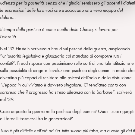
udienza per la posterità, senza che i giudici sentissero gli accenti i dialetti
le espressioni delle loro voci che tracciavano una vera mappa del
dolore…
Il tempo della giustizia è come quello della Chiesa, si lavora per
l’eternità
…
Nel ’32 Einstein scriveva a Freud sul perché della guerra, auspicando
“
un’autorità legislativa e giudiziaria col mandato di comporre tutti i
conflitti”.
Freud rispose con pessimismo sulle sorti di una tale istituzione e
sulla possibilità di dirigere l’evoluzione psichica degli uomini in modo che
diventino più capaci di resistere alla psicosi dell’odio e della distruzione.
“L’epoca in cui viviamo è davvero singolare. Ci rendiamo conto con
sorpresa che il progresso ha stretto alleanza con la barbarie”
, scriverà
nel ’39.
Cosa deposita la guerra nello psichico degli uomini? Quali i suoi rigurgiti
e i fardelli trasmessi fra le generazioni?
Tutto è più difficile nell’età adulta, tutto suona più falso, ma a volte gli dei ti