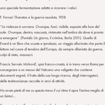
una speciale fermentazione adatta a ricavare i valori.
F. Fornari
Thanatos e la guerra assoluta,
1958
“La violenza è sovrana. Ovunque, fuori, visibile, esposta alla luce del
sole. Ovunque, dentro, nascosta, rintanata nell’ombra da dove è pronta
a emergere”
(Pontalis
Un giorno, il crimine
, Borla 2011). Quello di
Enard è un libro che scuote e ipnotizza, un viaggio allucinato che porta il
lettore nel cuore di tenebra dell’Europa, da sempre dilaniata da guerre,
colpi di stato, massacri.
Francis Servain Mirkovi
ć
, spia franco-croata, è in treno verso Roma per
consegnare a un messo del Vaticano una valigetta che contiene
documenti segreti, il frutto della sua lunga ricerca, degli interrogatori,
delle testimonianze raccolte in anni di attività.
Ho avuto pietà di me su questo treno il cui ritmo ti apre l’anima meglio di
un bisturi…