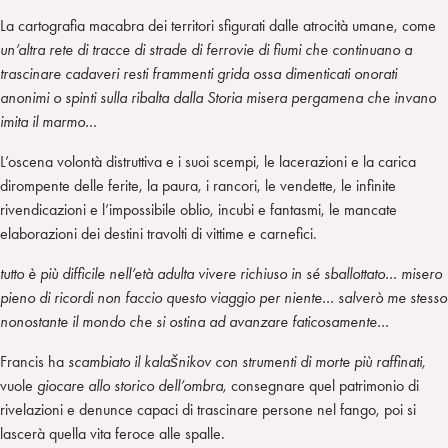
La cartografia macabra dei territori sfigurati dalle atrocità umane, come
un’altra rete di tracce di strade di ferrovie di fiumi che continuano a
trascinare cadaveri resti frammenti grida ossa dimenticati onorati
anonimi o spinti sulla ribalta dalla Storia misera pergamena che invano
imita il marmo…
L’oscena volontà distruttiva e i suoi scempi, le lacerazioni e la carica
dirompente delle ferite, la paura, i rancori, le vendette, le infinite
rivendicazioni e l’impossibile oblio, incubi e fantasmi, le mancate
elaborazioni dei destini travolti di vittime e carnefici.
tutto è più difficile nell’età adulta vivere richiuso in sé sballottato… misero
pieno di ricordi non faccio questo viaggio per niente… salverò me stesso
nonostante il mondo che si ostina ad avanzare faticosamente…
Francis ha
scambiato il kalašnikov con strumenti di morte più raffinati,
vuole
giocare allo storico dell’ombra
, consegnare quel patrimonio di
rivelazioni e denunce capaci di trascinare persone nel fango, poi si
lascerà quella vita feroce alle spalle.