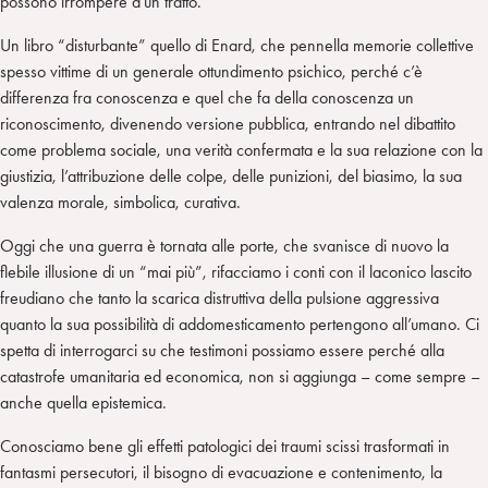
possono irrompere d’un tratto.
Un libro “disturbante” quello di Enard, che pennella memorie collettive
spesso vittime di un generale ottundimento psichico, perché c’è
differenza fra conoscenza e quel che fa della conoscenza un
riconoscimento, divenendo versione pubblica, entrando nel dibattito
come problema sociale, una verità confermata e la sua relazione con la
giustizia, l’attribuzione delle colpe, delle punizioni, del biasimo, la sua
valenza morale, simbolica, curativa.
Oggi che una guerra è tornata alle porte, che svanisce di nuovo la
flebile illusione di un “mai più”, rifacciamo i conti con il laconico lascito
freudiano che tanto la scarica distruttiva della pulsione aggressiva
quanto la sua possibilità di addomesticamento pertengono all’umano. Ci
spetta di interrogarci su che testimoni possiamo essere perché alla
catastrofe umanitaria ed economica, non si aggiunga – come sempre –
anche quella epistemica.
Conosciamo bene gli effetti patologici dei traumi scissi trasformati in
fantasmi persecutori, il bisogno di evacuazione e contenimento, la