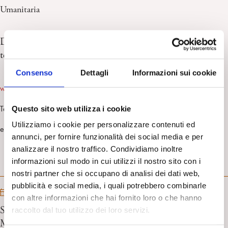
n
e
m
Umanitaria
r
Dimensioni della responsabilità nelle Comunità
terapeutiche e nelle strutture intermedie
Consenso
Dettagli
Informazioni sui cookie
www.mitoerealta.org
Tel. 347 5632036 / 333 1349559
Questo sito web utilizza i cookie
Utilizziamo i cookie per personalizzare contenuti ed
email:
aleburattin@libero.it
annunci, per fornire funzionalità dei social media e per
analizzare il nostro traffico. Condividiamo inoltre
informazioni sul modo in cui utilizzi il nostro sito con i
PROSSIMI EVENTI
nostri partner che si occupano di analisi dei dati web,
pubblicità e social media, i quali potrebbero combinarle
14/10/2026 - 17/10/2026
con altre informazioni che hai fornito loro o che hanno
SÁNDOR FERENCZI 15th International Conference.
raccolto dal tuo utilizzo dei loro servizi.
Madrid, October 14 to 17- 2026