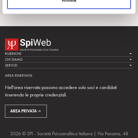
s
Scopri di più
o
RUBRICHE
LA CURA
CHI SIAMO
LA SPI
SERVIZI
LA RICERCA
SPIPEDIA
TEAM DI SPIWEB
AREA RISERVATA
CULTURA E SOCIETÀ
CERCA UNO PSICOANALISTA
CONTATTI
Nell'area riservata possono accedere solo soci e candidati
MULTIMEDIA
ARCHIVIO STORICO
inserendo le proprie credenziali.
RIVISTE
AREA INTERNAZIONALE
CENTRI LOCALI DELLA SPI
PROSSIMI EVENTI
AREA PRIVATA
2026 © SPI - Società Psicoanalitica Italiana | Via Panama, 48