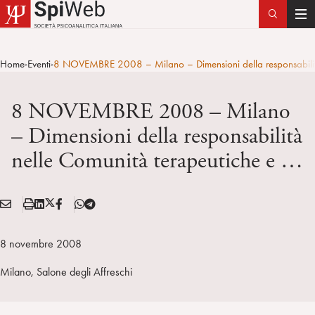
T
o
g
Home
Eventi
8 NOVEMBRE 2008 – Milano – Dimensioni della responsabilità
>
>
g
l
8 NOVEMBRE 2008 – Milano
e
n
– Dimensioni della responsabilità
a
nelle Comunità terapeutiche e …
v
i
g
E
S
L
X
F
T
a
Condividi:
M
t
i
/
B
e
t
A
a
n
T
l
i
8 novembre 2008
I
m
k
w
e
o
L
p
e
i
g
Milano, Salone degli Affreschi
n
a
d
t
r
i
t
a