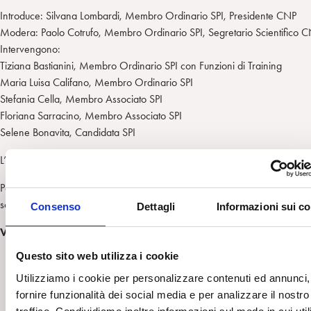
Introduce: Silvana Lombardi, Membro Ordinario SPI, Presidente CNP
Modera: Paolo Cotrufo, Membro Ordinario SPI, Segretario Scientifico 
Intervengono:
Tiziana Bastianini, Membro Ordinario SPI con Funzioni di Training
Maria Luisa Califano, Membro Ordinario SPI
Stefania Cella, Membro Associato SPI
Floriana Sarracino, Membro Associato SPI
Selene Bonavita, Candidata SPI
L’evento, gratuito e aperto, si svolgerà in forma mista (in presenza e su 
Per ricevere il link è necessario iscriversi entro le 14:00 del 30/09/22
scrivendo a: riunioni.cnp@gmail.com
Consenso
Dettagli
Informazioni sui c
VEDI ANCHE:
Questo sito web utilizza i cookie
CPB – Il trauma nella cura e la cura come trauma. Bologna, 
Utilizziamo i cookie per personalizzare contenuti ed annunci,
maggio 2018
fornire funzionalità dei social media e per analizzare il nostro