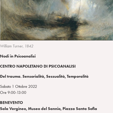
i
t
a
n
e
m
r
William Turner, 1842
Nodi in Psicoanalisi
CENTRO NAPOLETANO DI PSICOANALISI
Del trauma. Sensorialità, Sessualità, Temporalità
Sabato 1 Ottobre 2022
Ore 9:00-13:00
BENEVENTO
Sala Vergineo, Museo del Sannio, Piazza Santa Sofia