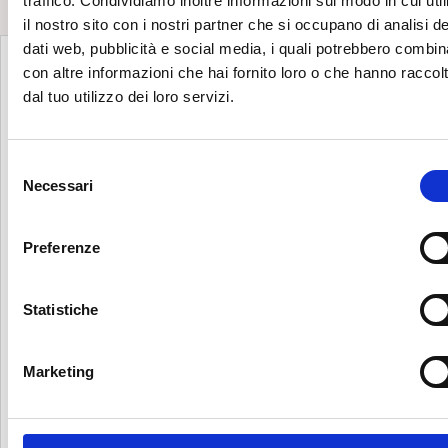
traffico. Condividiamo inoltre informazioni sul modo in cui util
il nostro sito con i nostri partner che si occupano di analisi de
dati web, pubblicità e social media, i quali potrebbero combin
con altre informazioni che hai fornito loro o che hanno raccol
dal tuo utilizzo dei loro servizi.
S
Necessari
e
l
e
Preferenze
z
i
o
Statistiche
n
e
Marketing
d
e
l