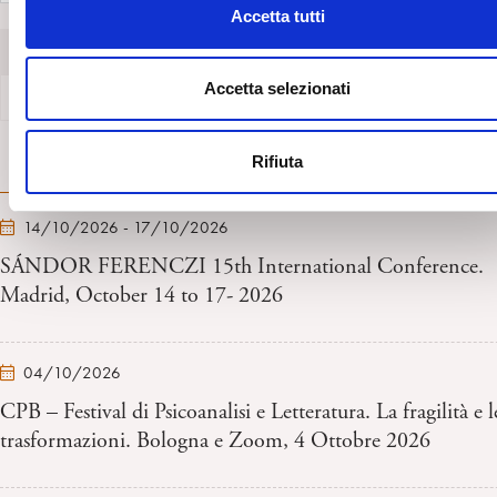
c
Accetta tutti
o
Allegati
n
s
Accetta selezionati
Locandina
e
n
Rifiuta
s
PROSSIMI EVENTI
o
14/10/2026 - 17/10/2026
SÁNDOR FERENCZI 15th International Conference.
Madrid, October 14 to 17- 2026
04/10/2026
CPB – Festival di Psicoanalisi e Letteratura. La fragilità e l
trasformazioni. Bologna e Zoom, 4 Ottobre 2026