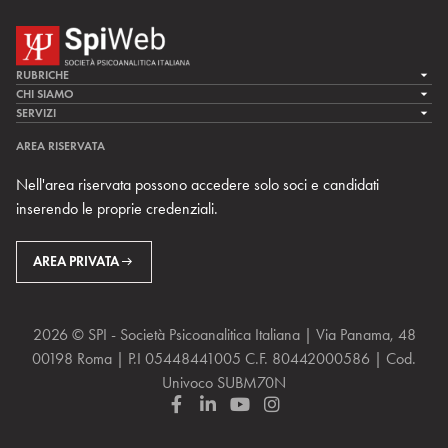
RUBRICHE
LA CURA
CHI SIAMO
LA SPI
SERVIZI
LA RICERCA
SPIPEDIA
TEAM DI SPIWEB
AREA RISERVATA
CULTURA E SOCIETÀ
CERCA UNO PSICOANALISTA
CONTATTI
Nell'area riservata possono accedere solo soci e candidati
MULTIMEDIA
ARCHIVIO STORICO
inserendo le proprie credenziali.
RIVISTE
AREA INTERNAZIONALE
CENTRI LOCALI DELLA SPI
PROSSIMI EVENTI
AREA PRIVATA
2026 © SPI - Società Psicoanalitica Italiana | Via Panama, 48
00198 Roma | P.I 05448441005 C.F. 80442000586 | Cod.
Univoco SUBM70N
F
L
Y
I
a
i
o
n