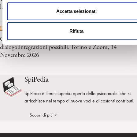
n
le sue trasformazioni. Bologna e Zoom, 4 Ottobre 2026
s
Accetta selezionati
e
n
14/11/2026
Rifiuta
s
CTP – Convegno Psicoanalisti e psichiatri in
o
dialogo:integrazioni possibili. Torino e Zoom, 14
Novembre 2026
SpiPedia
SpiPedia è l’enciclopedia aperta della psicoanalisi che si
arricchisce nel tempo di nuove voci e di costanti contributi.
Scopri di più