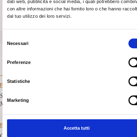
dati web, pubblicità e social media, i quali potrebbero combin
con altre informazioni che hai fornito loro o che hanno raccol
CNP – Sogno, Verità, Bellezza 5/6/21 zoom
dal tuo utilizzo dei loro servizi.
Allegati
S
Necessari
e
Locandina
l
e
Preferenze
z
PROSSIMI EVENTI
i
o
Statistiche
14/10/2026 - 17/10/2026
n
SÁNDOR FERENCZI 15th International Conference.
e
Marketing
Madrid, October 14 to 17- 2026
d
e
l
04/10/2026
c
Accetta tutti
o
CPB – Festival di Psicoanalisi e Letteratura. La fragilità e