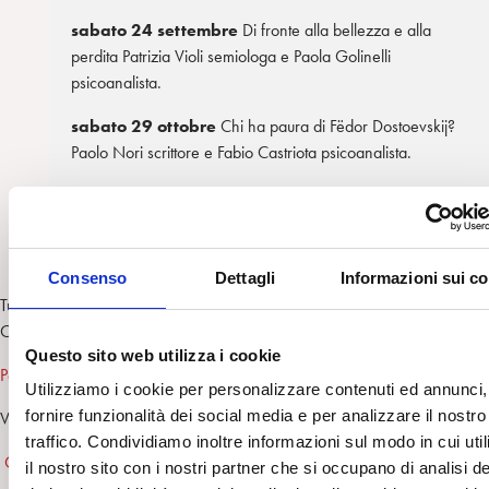
sabato 24 settembre
Di fronte alla bellezza e alla
perdita Patrizia Violi semiologa e Paola Golinelli
psicoanalista.
sabato 29 ottobre
Chi ha paura di Fëdor Dostoevskij?
Paolo Nori scrittore e Fabio Castriota psicoanalista.
sabato 19 novembre
Anato-Mie. Confronti possibili
Sissi artista e Luca Caldironi psicoanalista
Consenso
Dettagli
Informazioni sui c
Tutti gli incontri si tengono in biblioteca Salaborsa alle 16.30 in Piazza
Coperta.
Questo sito web utilizza i cookie
Per saperne di più
Utilizziamo i cookie per personalizzare contenuti ed annunci,
fornire funzionalità dei social media e per analizzare il nostro
Vedi anche:
traffico. Condividiamo inoltre informazioni sul modo in cui util
CMP- Frontiere della psicoanalisi 2018: La bellezza. Milano 2018
il nostro sito con i nostri partner che si occupano di analisi de