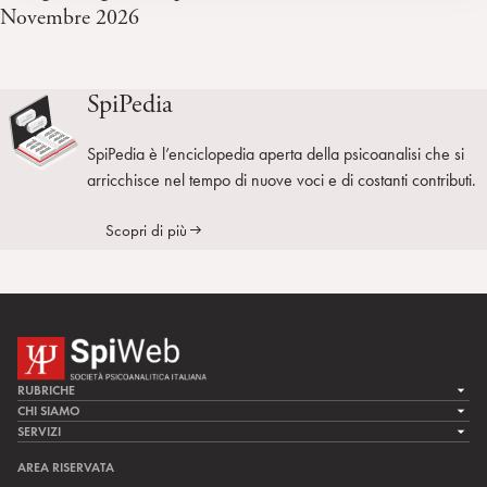
Novembre 2026
SpiPedia
SpiPedia è l’enciclopedia aperta della psicoanalisi che si
arricchisce nel tempo di nuove voci e di costanti contributi.
Scopri di più
RUBRICHE
LA CURA
CHI SIAMO
LA SPI
SERVIZI
LA RICERCA
SPIPEDIA
TEAM DI SPIWEB
AREA RISERVATA
CULTURA E SOCIETÀ