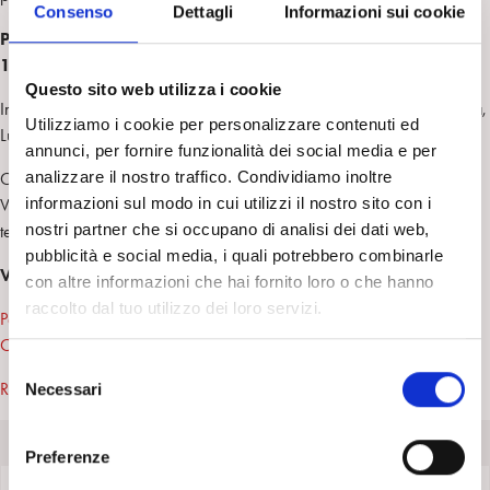
Consenso
Dettagli
Informazioni sui cookie
PSICOANALISI E IL SACRO
17 dicembre 2022 ore 10,00
Questo sito web utilizza i cookie
Interverranno: Domenico Chianese, Caterina Greco, Salvatore Nicosia,
Utilizziamo i cookie per personalizzare contenuti ed
Luciano Sesta, Sara Capillo, Amedeo Falci
annunci, per fornire funzionalità dei social media e per
analizzare il nostro traffico. Condividiamo inoltre
Centro di Psicoanalisi di Palermo Francesco Corrao
informazioni sul modo in cui utilizzi il nostro sito con i
Via Nunzio Morello 40, 90144 Palermo
nostri partner che si occupano di analisi dei dati web,
tel. 091-302115; email cpp@spiweb.it
pubblicità e social media, i quali potrebbero combinarle
VEDI ANCHE:
con altre informazioni che hai fornito loro o che hanno
raccolto dal tuo utilizzo dei loro servizi.
Pensieri in dialogo: psicoanalisi, società, scienza, religione. PISA 29
Ottobre 2011
S
Renata Rizzitelli . Una religione del mio tempo
Necessari
e
l
Allegati
e
Preferenze
z
Locandina