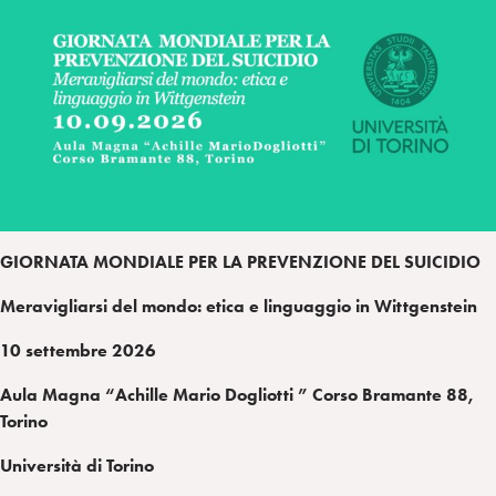
L
p
e
i
g
a
d
t
r
i
t
a
n
e
m
r
GIORNATA MONDIALE PER LA PREVENZIONE DEL SUICIDIO
Meravigliarsi del mondo: etica e linguaggio in Wittgenstein
10 settembre 2026
Aula Magna “Achille Mario Dogliotti ” Corso Bramante 88,
Torino
Università di Torino