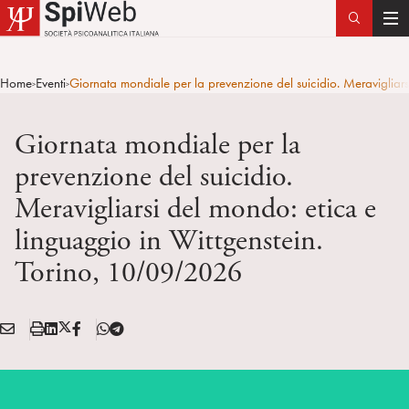
T
o
g
Home
Eventi
Giornata mondiale per la prevenzione del suicidio. Meravigliar
>
>
g
l
Giornata mondiale per la
e
n
prevenzione del suicidio.
a
Meravigliarsi del mondo: etica e
v
i
linguaggio in Wittgenstein.
g
Torino, 10/09/2026
a
t
i
E
S
L
X
F
T
o
Condividi:
M
t
i
/
B
e
n
A
a
n
T
l
I
m
k
w
e