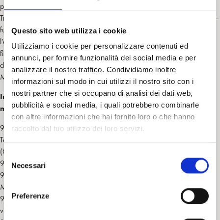
per rompere il silenzio e contrastare lo stigma.
Trovare le parole per raccontare il suicidio e i suoi molteplici significati —
fuga dalla sofferenza, richiesta di aiuto, estrema ricerca di senso — è
Questo sito web utilizza i cookie
l’obiettivo dell’incontro del convegno che, attraverso il dialogo tra
Utilizziamo i cookie per personalizzare contenuti ed
filosofia, psicoanalisi e psichiatria, intende esplorare alcune dimensioni
annunci, per fornire funzionalità dei social media e per
della vita e del pensiero di Wittgenstein, nella cornice della Giornata
analizzare il nostro traffico. Condividiamo inoltre
Mondiale per la Prevenzione del Suicidio.
informazioni sul modo in cui utilizzi il nostro sito con i
nostri partner che si occupano di analisi dei dati web,
Ingresso libero su prenotazione inviando mail a:
pubblicità e social media, i quali potrebbero combinarle
matteo.panero@unito.it
con altre informazioni che hai fornito loro o che hanno
9.00 Saluti istituzionali: Vincenzo Villari (Accademia di Medicina di
raccolto dal tuo utilizzo dei loro servizi.
Torino, UniTO), Jacopo Rosatelli (Comune di Torino), Paola Rossello
(Città della Salute), Francesco Cuniberti (Omceo)
S
9.15 Antonio Preti (UniTO): Introduzione
Necessari
e
9.30 Prima sessione. Presiedono Vincenzo Villari (UniTO), Cristiana
l
Montemagni (UniTo)
e
Preferenze
9.45 Luigi Perissinotto (Unive Ca’ Foscari): I pensieri di Wittgenstein tra
z
vita e lavoro filosofico
i