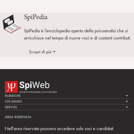
SpiPedia
SpiPedia è l’enciclopedia aperta della psicoanalisi che si
arricchisce nel tempo di nuove voci e di costanti contributi.
Scopri di più
RUBRICHE
LA CURA
CHI SIAMO
LA SPI
SERVIZI
LA RICERCA
SPIPEDIA
TEAM DI SPIWEB
AREA RISERVATA
CULTURA E SOCIETÀ
CERCA UNO PSICOANALISTA
CONTATTI
Nell'area riservata possono accedere solo soci e candidati
MULTIMEDIA
ARCHIVIO STORICO