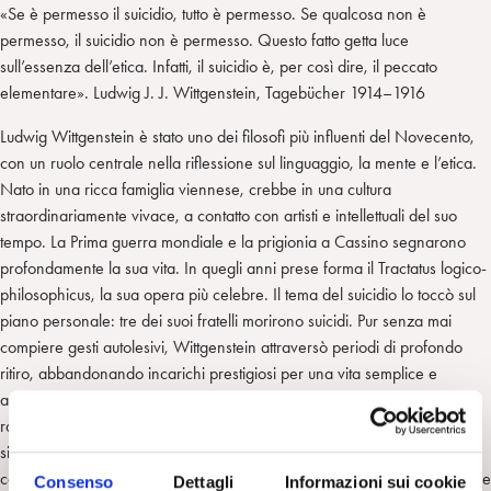
«Se è permesso il suicidio, tutto è permesso. Se qualcosa non è
permesso, il suicidio non è permesso. Questo fatto getta luce
sull’essenza dell’etica. Infatti, il suicidio è, per così dire, il peccato
elementare». Ludwig J. J. Wittgenstein, Tagebücher 1914–1916
Ludwig Wittgenstein è stato uno dei filosofi più influenti del Novecento,
con un ruolo centrale nella riflessione sul linguaggio, la mente e l’etica.
Nato in una ricca famiglia viennese, crebbe in una cultura
straordinariamente vivace, a contatto con artisti e intellettuali del suo
tempo. La Prima guerra mondiale e la prigionia a Cassino segnarono
profondamente la sua vita. In quegli anni prese forma il Tractatus logico-
philosophicus, la sua opera più celebre. Il tema del suicidio lo toccò sul
piano personale: tre dei suoi fratelli morirono suicidi. Pur senza mai
compiere gesti autolesivi, Wittgenstein attraversò periodi di profondo
ritiro, abbandonando incarichi prestigiosi per una vita semplice e
appartata. La sua capacità di attraversare la sofferenza e di interrogare
radicalmente il senso dell’agire umano rende Wittgenstein una figura
significativa per riflettere sul suicidio. A dispetto del motto con cui si
conclude il Tractatus, parlare di ciò che spesso viene taciuto è essenziale
Consenso
Dettagli
Informazioni sui cookie