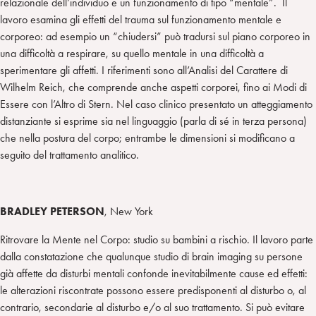
relazionale dell’individuo e un funzionamento di tipo “mentale”. Il
lavoro esamina gli effetti del trauma sul funzionamento mentale e
corporeo: ad esempio un “chiudersi” può tradursi sul piano corporeo in
una difficoltà a respirare, su quello mentale in una difficoltà a
sperimentare gli affetti. I riferimenti sono all’Analisi del Carattere di
Wilhelm Reich, che comprende anche aspetti corporei, fino ai Modi di
Essere con l’Altro di Stern. Nel caso clinico presentato un atteggiamento
distanziante si esprime sia nel linguaggio (parla di sé in terza persona)
che nella postura del corpo; entrambe le dimensioni si modificano a
seguito del trattamento analitico.
BRADLEY PETERSON
, New York
Ritrovare la Mente nel Corpo: studio su bambini a rischio. Il lavoro parte
dalla constatazione che qualunque studio di brain imaging su persone
già affette da disturbi mentali confonde inevitabilmente cause ed effetti:
le alterazioni riscontrate possono essere predisponenti al disturbo o, al
contrario, secondarie al disturbo e/o al suo trattamento. Si può evitare