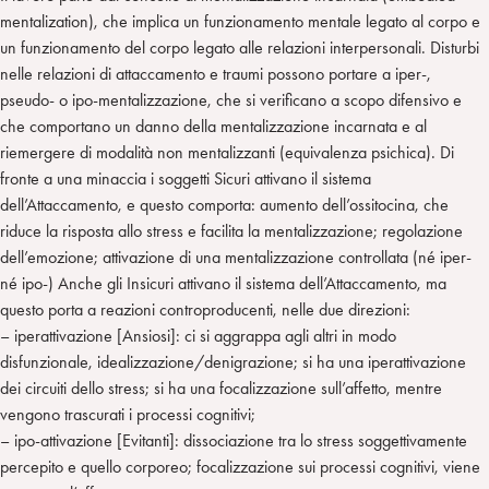
mentalization), che implica un funzionamento mentale legato al corpo e
un funzionamento del corpo legato alle relazioni interpersonali. Disturbi
nelle relazioni di attaccamento e traumi possono portare a iper-,
pseudo- o ipo-mentalizzazione, che si verificano a scopo difensivo e
che comportano un danno della mentalizzazione incarnata e al
riemergere di modalità non mentalizzanti (equivalenza psichica). Di
fronte a una minaccia i soggetti Sicuri attivano il sistema
dell’Attaccamento, e questo comporta: aumento dell’ossitocina, che
riduce la risposta allo stress e facilita la mentalizzazione; regolazione
dell’emozione; attivazione di una mentalizzazione controllata (né iper-
né ipo-) Anche gli Insicuri attivano il sistema dell’Attaccamento, ma
questo porta a reazioni controproducenti, nelle due direzioni:
– iperattivazione [Ansiosi]: ci si aggrappa agli altri in modo
disfunzionale, idealizzazione/denigrazione; si ha una iperattivazione
dei circuiti dello stress; si ha una focalizzazione sull’affetto, mentre
vengono trascurati i processi cognitivi;
– ipo-attivazione [Evitanti]: dissociazione tra lo stress soggettivamente
percepito e quello corporeo; focalizzazione sui processi cognitivi, viene