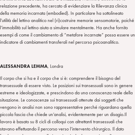
relazione precedente, ha cercato di evidenziare la Rilevanza clinica
della memoria incarnata (embodied). In particolare ha sottolineato
l’utilità del lettino analitico nel (ri)costruire memorie sensomotorie, poiché
l’immobilità sul lettino aiuta a simulare mentalmente. Ha anche fornito
esempi di come il cambiamento di “metafore incarnate” possa essere un
indicatore di cambiamenti transferali nel percorso psicoanalitico.
ALESSANDRA LEMMA
, Londra
Il corpo che si ha e il corpo che si è: comprendere il bisogno del
transessuale di essere visto. Le posizioni sui transessuali sono in genere
estreme e ideologizzate, e prescindono da una conoscenza reale della
situazione. Le conoscenze sui transessuali ottenute dai soggetti che
vengono in analisi non sono rappresentative perché riguardano quella
piccola fascia che chiede un’analisi, evidentemente per un disagio.Il
lavoro è basato su 8 cicli di colloqui con altrettanti transessuali che
stavano effettuando il percorso verso l’intervento chirurgico. Il dato