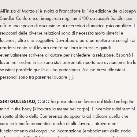
I
m
k
w
e
L
p
e
i
g
All’inizio di Marzo si è svolta a Francoforte la 14a edizione della Joseph
a
d
t
r
Sandler Conference, inaugurata negli anni ’80 da Joseph Sandler per
i
t
a
offrire uno spazio di discussione ai ricercatori di matrice psicoanalitica. I
n
e
m
resoconti delle diverse relazioni sono di necessità molto sintetici e
r
lacunosi, oltre che soggettivi. Dovrebbero però permettere ai colleghi di
rendersi conto se il lavoro rientra nei loro interessi e quindi
eventualmente scrivere all’autore per richiedere la relazione. Esporrò i
lavori nell’ordine in cui sono stati presentati, riportando ovviamente tra le
sessioni parallele quelle cui ho partecipato. Alcune brevi riflessioni
personali sono tra parentesi quadre [ ].
SIRI GULLESTAD,
OSLO ha presentato un lavoro dal titolo Finding the
mind in the body (Ritrovare la mente nel corpo). L’inversione dei termini
rispetto al titolo della Conferenza sta appunto ad indicare quello che
sarà un tema fondamentale anche di altri lavori, il ritrovare nel
funzionamento del corpo una incarnazione (embodiment) della storia