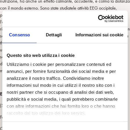
nutrizione, ha anche un effetto calmante, accudente, e colma la distanza
con il mondo esterno. Sono state studiatele attività EEG occipitale,
parietale e temporale di bambini da 0 a 24 settimane durante
l’allattamento. Nel corso dell’allattamento è risultata presente un’attività
ritmica theta (4-6 Hz) diffusa nelle diverse aree corticali fino a 3 mesi. In
Consenso
Dettagli
Informazioni sui cookie
seguito questo effetto diventa progressivamente meno evidente. L’attività
theta viene interpretata come una integrazione delle diverse attività e
una sua connessione con una esperienza altamente piacevole e di
Questo sito web utilizza i cookie
soddisfacimento istintuale: la base per una rappresentazione piacevole
del sé corporeo. L’effetto è analogo nell’allattamento con il biberon, ma
Utilizziamo i cookie per personalizzare contenuti ed
meno marcato.
annunci, per fornire funzionalità dei social media e per
analizzare il nostro traffico. Condividiamo inoltre
informazioni sul modo in cui utilizzi il nostro sito con i
nostri partner che si occupano di analisi dei dati web,
EMANUELA QUAGLIATA
, Roma
pubblicità e social media, i quali potrebbero combinarle
(Società Psicoanalitica Italiana, Centro di Psicoanalisi Romano)
con altre informazioni che hai fornito loro o che hanno
raccolto dal tuo utilizzo dei loro servizi.
Fattori immunologici nell’aborto spontaneo ricorrente e infertilità
Questa ricerca si è sviluppata da una specifica area di interesse clinico
S