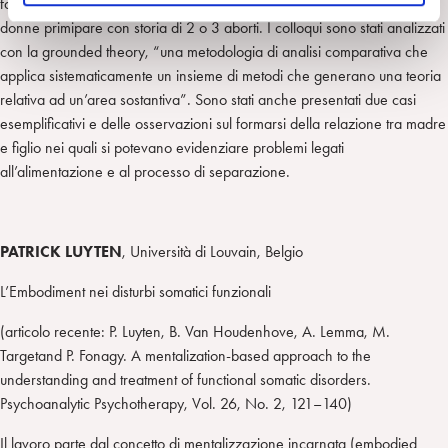
follow-up a anno e a tre anni. I soggetti finora esaminati sono stati 8
o
donne primipare con storia di 2 o 3 aborti. I colloqui sono stati analizzati
con la grounded theory, “una metodologia di analisi comparativa che
applica sistematicamente un insieme di metodi che generano una teoria
relativa ad un’area sostantiva”. Sono stati anche presentati due casi
esemplificativi e delle osservazioni sul formarsi della relazione tra madre
e figlio nei quali si potevano evidenziare problemi legati
all’alimentazione e al processo di separazione.
PATRICK LUYTEN
, Università di Louvain, Belgio
L’Embodiment nei disturbi somatici funzionali
(articolo recente: P. Luyten, B. Van Houdenhove, A. Lemma, M.
Targetand P. Fonagy. A mentalization-based approach to the
understanding and treatment of functional somatic disorders.
Psychoanalytic Psychotherapy, Vol. 26, No. 2, 121–140)
Il lavoro parte dal concetto di mentalizzazione incarnata (embodied