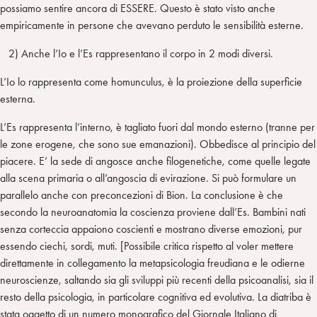
possiamo sentire ancora di ESSERE. Questo è stato visto anche
empiricamente in persone che avevano perduto le sensibilità esterne.
2) Anche l’Io e l’Es rappresentano il corpo in 2 modi diversi.
L’Io lo rappresenta come homunculus, è la proiezione della superficie
esterna.
L’Es rappresenta l’interno, è tagliato fuori dal mondo esterno (tranne per
le zone erogene, che sono sue emanazioni). Obbedisce al principio del
piacere. E’ la sede di angosce anche filogenetiche, come quelle legate
alla scena primaria o all’angoscia di evirazione. Si può formulare un
parallelo anche con preconcezioni di Bion. La conclusione è che
secondo la neuroanatomia la coscienza proviene dall’Es. Bambini nati
senza corteccia appaiono coscienti e mostrano diverse emozioni, pur
essendo ciechi, sordi, muti. [Possibile critica rispetto al voler mettere
direttamente in collegamento la metapsicologia freudiana e le odierne
neuroscienze, saltando sia gli sviluppi più recenti della psicoanalisi, sia il
resto della psicologia, in particolare cognitiva ed evolutiva. La diatriba è
stata oggetto di un numero monografico del Giornale Italiano di