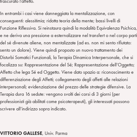
trascurato l’affetto.
In entrambi i casi viene danneggiata la mentalizzazione, con
conseguenti: alessitimia; ridotta teoria della mente; bassi livelli di
Funzione Riflessiva. Si reinstaura quindi la modalità Equivalenza Psichica,
e ne deriva una pressione a esternalizzare nel transfert o nel corpo parti
del sé divenute aliene, non mentalizzate (ad es. non mi sento rifiutato:
sento un dolore). Viene quindi proposto un nuovo trattamento dei
Disturbi Somatici Funzionali, la Terapia Dinamica Interpersonale, che si
focalizza su: Rappresentazione del Sé; Rappresentazione dell’Oggetto;
Affetto che lega Sé ed Oggetto. Viene dato spazio a: riconoscimento e
differenziazione degli Affetti; collegamento degli affetti alle relazioni
interpersonali; evidenziazione del prezzo delle strategie difensive. La
Terapia dura 16 sedute: vengono svolti dei corsi di 3 giorni (per
professionisti già abilitati come psicoterapeuti), gli interessati possono
scrivere all’indirizzo sopra indicato.
VITTORIO GALLESE
, Univ. Parma