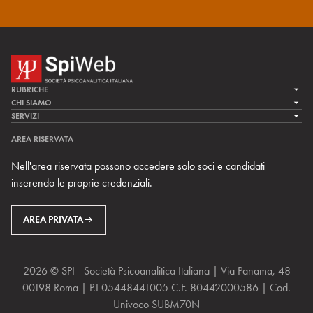
RUBRICHE
LA CURA
CHI SIAMO
LA SPI
SERVIZI
LA RICERCA
SPIPEDIA
TEAM DI SPIWEB
AREA RISERVATA
CULTURA E SOCIETÀ
CERCA UNO PSICOANALISTA
CONTATTI
Nell'area riservata possono accedere solo soci e candidati
MULTIMEDIA
ARCHIVIO STORICO
inserendo le proprie credenziali.
RIVISTE
AREA INTERNAZIONALE
CENTRI LOCALI DELLA SPI
PROSSIMI EVENTI
AREA PRIVATA
2026 © SPI - Società Psicoanalitica Italiana | Via Panama, 48
00198 Roma | P.I 05448441005 C.F. 80442000586 | Cod.
Univoco SUBM70N