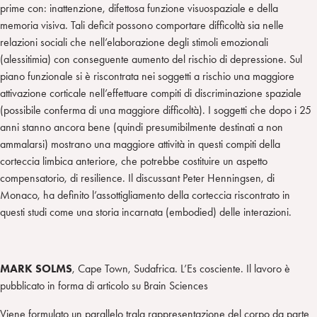
prime con: inattenzione, difettosa funzione visuospaziale e della
memoria visiva. Tali deficit possono comportare difficoltà sia nelle
relazioni sociali che nell’elaborazione degli stimoli emozionali
(alessitimia) con conseguente aumento del rischio di depressione. Sul
piano funzionale si è riscontrata nei soggetti a rischio una maggiore
attivazione corticale nell’effettuare compiti di discriminazione spaziale
(possibile conferma di una maggiore difficoltà). I soggetti che dopo i 25
anni stanno ancora bene (quindi presumibilmente destinati a non
ammalarsi) mostrano una maggiore attività in questi compiti della
corteccia limbica anteriore, che potrebbe costituire un aspetto
compensatorio, di resilience. Il discussant Peter Henningsen, di
Monaco, ha definito l’assottigliamento della corteccia riscontrato in
questi studi come una storia incarnata (embodied) delle interazioni.
MARK SOLMS
, Cape Town, Sudafrica. L’Es cosciente. Il lavoro è
pubblicato in forma di articolo su Brain Sciences
Viene formulato un parallelo trala rappresentazione del corpo da parte