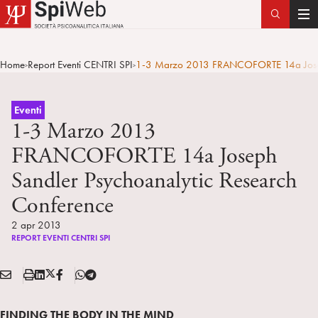
T
o
g
Home
Report Eventi CENTRI SPI
1-3 Marzo 2013 FRANCOFORTE 14a Joseph
>
>
g
l
e
Eventi
n
1-3 Marzo 2013
a
FRANCOFORTE 14a Joseph
v
Sandler Psychoanalytic Research
i
g
Conference
a
2 apr 2013
t
REPORT EVENTI CENTRI SPI
i
o
E
S
L
X
F
T
n
Condividi:
M
t
i
/
B
e
A
a
n
T
l
FINDING THE BODY IN THE MIND