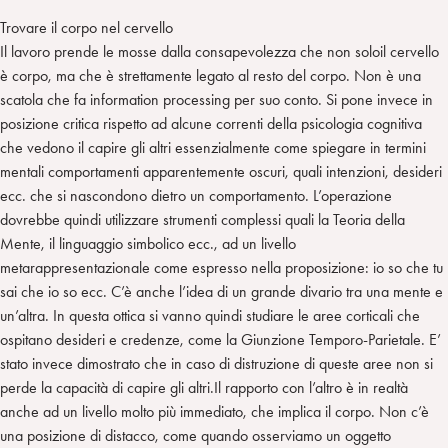
Trovare il corpo nel cervello
Il lavoro prende le mosse dalla consapevolezza che non soloil cervello
è corpo, ma che è strettamente legato al resto del corpo. Non è una
scatola che fa information processing per suo conto. Si pone invece in
posizione critica rispetto ad alcune correnti della psicologia cognitiva
che vedono il capire gli altri essenzialmente come spiegare in termini
mentali comportamenti apparentemente oscuri, quali intenzioni, desideri
ecc. che si nascondono dietro un comportamento. L’operazione
dovrebbe quindi utilizzare strumenti complessi quali la Teoria della
Mente, il linguaggio simbolico ecc., ad un livello
metarappresentazionale come espresso nella proposizione: io so che tu
sai che io so ecc. C’è anche l’idea di un grande divario tra una mente e
un’altra. In questa ottica si vanno quindi studiare le aree corticali che
ospitano desideri e credenze, come la Giunzione Temporo-Parietale. E’
stato invece dimostrato che in caso di distruzione di queste aree non si
perde la capacità di capire gli altri.Il rapporto con l’altro è in realtà
anche ad un livello molto più immediato, che implica il corpo. Non c’è
una posizione di distacco, come quando osserviamo un oggetto