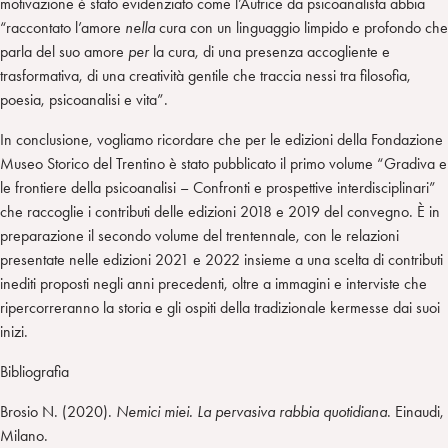
motivazione è stato evidenziato come l’Autrice da psicoanalista abbia
“raccontato l’amore
nella
cura con un linguaggio limpido e profondo che
parla del suo amore
per
la cura, di una presenza accogliente e
trasformativa, di una creatività gentile che traccia nessi tra filosofia,
poesia, psicoanalisi e vita”.
In conclusione, vogliamo ricordare che per le edizioni della Fondazione
Museo Storico del Trentino è stato pubblicato il primo volume “Gradiva e
le frontiere della psicoanalisi – Confronti e prospettive interdisciplinari”
che raccoglie i contributi delle edizioni 2018 e 2019 del convegno. È in
preparazione il secondo volume del trentennale, con le relazioni
presentate nelle edizioni 2021 e 2022 insieme a una scelta di contributi
inediti proposti negli anni precedenti, oltre a immagini e interviste che
ripercorreranno la storia e gli ospiti della tradizionale kermesse dai suoi
inizi.
Bibliografia
Brosio N. (2020).
Nemici miei. La pervasiva rabbia quotidiana
. Einaudi,
Milano.