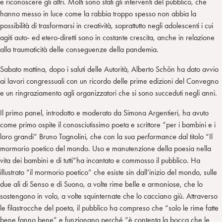
e riconoscere gli altri. Molti sono stati gli interventi del pubblico, che
hanno messo in luce come la rabbia troppo spesso non abbia la
possibilità di trasformarsi in creatività, soprattutto negli adolescenti i cui
agiti auto- ed etero-diretti sono in costante crescita, anche in relazione
alla traumaticità delle conseguenze della pandemia.
Sabato mattina, dopo i saluti delle Autorità, Alberto Schön ha dato avvio
ai lavori congressuali con un ricordo delle prime edizioni del Convegno
e un ringraziamento agli organizzatori che si sono succeduti negli anni.
Il primo panel, introdotto e moderato da Simona Argentieri, ha avuto
come primo ospite il conosciutissimo poeta e scrittore “per i bambini e i
loro grandi” Bruno Tognolini, che con la sua
performance
dal titolo “Il
mormorio poetico del mondo. Uso e manutenzione della poesia nella
vita dei bambini e di tutti”ha incantato e commosso il pubblico. Ha
illustrato “il mormorio poetico” che esiste sin dall’inizio del mondo, sulle
due ali di Senso e di Suono, a volte rime belle e armoniose, che lo
sostengono in volo, a volte squinternate che lo cacciano giù. Attraverso
le filastrocche del poeta, il pubblico ha compreso che “solo le rime fatte
bene fanno bene” e funzionano perché “è contenta la bocca che le