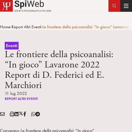
T
o
g
Home
Report Altri Eventi
Le frontiere della psicoanalisi: “In gioco” Lavarone
>
>
g
l
e
Eventi
n
Le frontiere della psicoanalisi:
a
“In gioco” Lavarone 2022
v
Report di D. Federici ed E.
i
g
Marchiori
a
11 lug 2022
t
REPORT ALTRI EVENTI
i
o
E
S
L
X
F
T
n
Condividi:
M
t
i
/
B
e
A
a
n
T
l
Convegno
Le frontiere della psicoanalisi
: “In gioco”