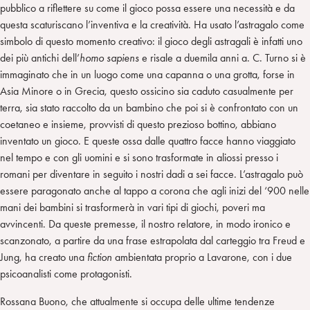
pubblico a riflettere su come il gioco possa essere una necessità e da
questa scaturiscano l’inventiva e la creatività. Ha usato l’astragalo come
simbolo di questo momento creativo: il gioco degli astragali è infatti uno
dei più antichi dell’
homo sapiens
e risale a duemila anni a. C. Turno si è
immaginato che in un luogo come una capanna o una grotta, forse in
Asia Minore o in Grecia, questo ossicino sia caduto casualmente per
terra, sia stato raccolto da un bambino che poi si è confrontato con un
coetaneo e insieme, provvisti di questo prezioso bottino, abbiano
inventato un gioco. E queste ossa dalle quattro facce hanno viaggiato
nel tempo e con gli uomini e si sono trasformate in aliossi presso i
romani per diventare in seguito i nostri dadi a sei facce. L’astragalo può
essere paragonato anche al tappo a corona che agli inizi del ‘900 nelle
mani dei bambini si trasformerà in vari tipi di giochi, poveri ma
avvincenti. Da queste premesse, il nostro relatore, in modo ironico e
scanzonato, a partire da una frase estrapolata dal carteggio tra Freud e
Jung, ha creato una
fiction
ambientata proprio a Lavarone, con i due
psicoanalisti come protagonisti.
Rossana Buono, che attualmente si occupa delle ultime tendenze