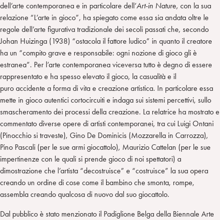
dell’arte contemporanea e in particolare dell’
Art-in Natur
e, con la sua
relazione “L’arte in gioco”, ha spiegato come essa sia andata oltre le
regole dell’arte figurativa tradizionale dei secoli passati che, secondo
Johan Huizinga (1938) “ostacola il fattore ludico” in quanto il creatore
ha un “compito grave e responsabile: ogni nozione di gioco gli è
estranea”. Per l’arte contemporanea viceversa tutto è degno di essere
rappresentato e ha spesso elevato il gioco, la casualità e il
puro accidente a forma di vita e creazione artistica. In particolare essa
mette in gioco autentici cortocircuiti e indaga sui sistemi percettivi, sullo
smascheramento dei processi della creazione. La relatrice ha mostrato e
commentato diverse opere di artisti contemporanei, tra cui Luigi Ontani
(Pinocchio si traveste), Gino De Dominicis (Mozzarella in Carrozza),
Pino Pascali (per le sue armi giocattolo), Maurizio Cattelan (per le sue
impertinenze con le quali si prende gioco di noi spettatori) a
dimostrazione che l’artista “decostruisce” e “costruisce” la sua opera
creando un ordine di cose come il bambino che smonta, rompe,
assembla creando qualcosa di nuovo dal suo giocattolo.
Dal pubblico è stato menzionato il Padiglione Belga della Biennale Arte