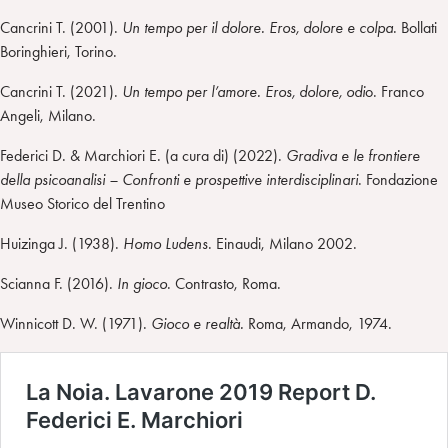
Cancrini T. (2001).
Un tempo per il dolore. Eros, dolore e colpa
. Bollati
Boringhieri, Torino.
Cancrini T. (2021).
Un tempo per l’amore. Eros, dolore, odi
o. Franco
Angeli, Milano.
Federici D. & Marchiori E. (a cura di) (2022).
Gradiva e le frontiere
della psicoanalisi – Confronti e prospettive interdisciplinar
i
. Fondazione
Museo Storico del Trentino
Huizinga J. (1938).
Homo Luden
s
. Einaudi, Milano 2002.
Scianna F. (2016).
In gioco
. Contrasto, Roma.
Winnicott D. W. (1971).
Gioco e realtà.
Roma, Armando, 1974.