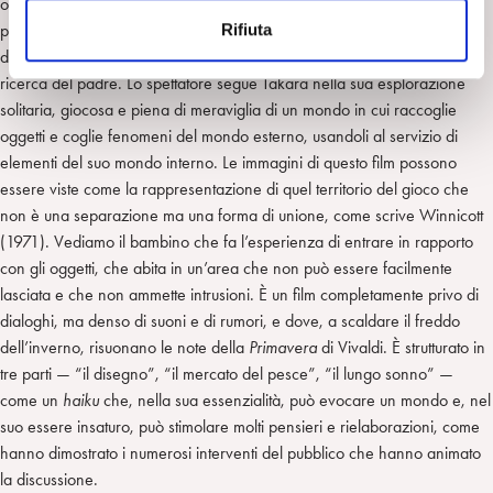
occupa il suo tempo tra i giochi e la mattina dopo, molto assonnato e
n
Rifiuta
portando con sé un disegno che ritrae il mondo acquatico, invece di
s
dirigersi verso la scuola con la sorella si incammina nella neve alla
o
ricerca del padre. Lo spettatore segue Takara nella sua esplorazione
solitaria, giocosa e piena di meraviglia di un mondo in cui raccoglie
oggetti e coglie fenomeni del mondo esterno, usandoli al servizio di
elementi del suo mondo interno. Le immagini di questo film possono
essere viste come la rappresentazione di quel territorio del gioco che
non è una separazione ma una forma di unione, come scrive Winnicott
(1971). Vediamo il bambino che fa l’esperienza di entrare in rapporto
con gli oggetti, che abita in un’area che non può essere facilmente
lasciata e che non ammette intrusioni. È un film completamente privo di
dialoghi, ma denso di suoni e di rumori, e dove, a scaldare il freddo
dell’inverno, risuonano le note della
Primavera
di Vivaldi. È strutturato in
tre parti — “il disegno”, “il mercato del pesce”, “il lungo sonno” —
come un
haiku
che, nella sua essenzialità, può evocare un mondo e, nel
suo essere insaturo, può stimolare molti pensieri e rielaborazioni, come
hanno dimostrato i numerosi interventi del pubblico che hanno animato
la discussione.