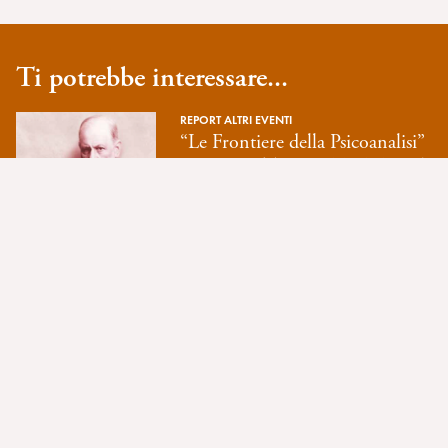
Ti potrebbe interessare...
REPORT ALTRI EVENTI
“Le Frontiere della Psicoanalisi”
Lavarone (TN), 28/6-1/7/2024.
Report di D. Federici e E.
Marchiori
REPORT ALTRI EVENTI
Scene di gruppo per le équipe di
cura. A cura di C. Carnevali e V.
Sava