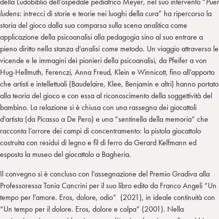
della Ludobiblio dell’ospedale pediatrico Meyer, nel suo intervento “
Puer
ludens
: intrecci di storie e teorie nei luoghi della cura” ha ripercorso la
storia del gioco dalla sua comparsa sulla scena analitica come
applicazione della psicoanalisi alla pedagogia sino al suo entrare a
pieno diritto nella stanza d’analisi come metodo. Un viaggio attraverso le
vicende e le immagini dei pionieri della psicoanalisi, da Pfeifer a von
Hug-Hellmuth, Ferenczi, Anna Freud, Klein e Winnicott, fino all’apporto
che artisti e intellettuali (Baudelaire, Klee, Benjamin e altri) hanno portato
alla teoria del gioco e con essa al riconoscimento della soggettività del
bambino. La relazione si è chiusa con una rassegna dei giocattoli
d’artista (da Picasso a De Pero) e una “sentinella della memoria” che
racconta l’orrore dei campi di concentramento: la pistola giocattolo
costruita con residui di legno e fil di ferro da Gerard Kelfmann ed
esposta la museo del giocattolo a Bagheria.
Il convegno si è concluso con l’assegnazione del Premio Gradiva alla
Professoressa Tonia Cancrini per il suo libro edito da Franco Angeli “Un
tempo per l’amore. Eros, dolore, odio” (2021), in ideale continuità con
“Un tempo per il dolore. Eros, dolore e colpa” (2001). Nella