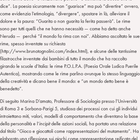
dice”. La poesia sicuramente non “guarisce” ma può “divertire” ovvero,
come evidenzia l’etimologia, “divergere”, spostare in là, alleviare il
dolore e la paura: “Guarita o non guarita la ferita passerà”. Le rime
sono per tutti quelli che ne hanno necessità — come ha detto anche
Neruda — perché “il mondo fa rima con noi”. Abbiamo ascoltato le sue
rime, spesso inventate su richiesta
(http://www.brunotognolini.com/index.html), e alcune delle tantissime
filastrocche inventate dai bambini di tutto il mondo che ha raccolto
girando le scuole d’Italia: le rime P.O.L.P.A. (Poesia Orale Ludica Puerile
Autentica), mostrando come le rime parlino ovunque lo stesso linguaggio
della creatività e dicano bene il mondo: e “un mondo detto bene è
benedetto”.
Di seguito Marina D’amato, Professore di Sociologia presso l’Università
di Roma 3 e Sorbona-Parigi 5, studiosa dei processi con cui gli individui
introiettano miti, valori, modelli di comportamento che diventano la base
della personalità e l’
incipit
delle azioni sociali, ha portato una relazione
dal titolo “Gioco e giocattoli come rappresentazioni del mutamento”. Ha
elaborato una riflessione sui giochi come rappresentazione reificata del