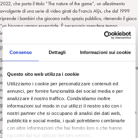
2022, che porta il titolo “The nature of the game”, un allestimento
avvolgente di una serie di video girati da Francis Alÿs, che dal 1999
riprende i bambini che giocano nello spazio pubblico, ritenendo il gioco
“un bisogno umano essenziale. È necessario prendere tempo,
impiegare tempo e perdere tempo giocando. Il gioco dei bambini è da
intendersi come una relazione creativa con il mondo”
(https://www.labiennale.org/it/arte/2022/belgio).
Consenso
Dettagli
Informazioni sui cookie
Seguendo la suggestione delle immagini, ricordiamo che nel tardo
pomeriggio è stata inaugurata presso la sede del Comune di Lavarone la
Questo sito web utilizza i cookie
Mostra fotografica del Maestro Ferdinando Scianna “In gioco”, grazie
alla collaborazione con il Festival di Pistoia “Dialoghi sull’uomo”, che
Utilizziamo i cookie per personalizzare contenuti ed
resterà aperta a ingresso libero fino al 21 agosto. Si tratta di una
annunci, per fornire funzionalità dei social media e per
selezione dei molti scatti di Scianna che hanno al centro il tema del
analizzare il nostro traffico. Condividiamo inoltre
gioco, sguardo antropologico che spazia dalle tradizioni dei vari giochi
informazioni sul modo in cui utilizzi il nostro sito con i
nei paesaggi del mondo, alla ludopatia, alle immagini dense di bellezza
nostri partner che si occupano di analisi dei dati web,
dell’infanzia che gioca.
pubblicità e social media, i quali potrebbero combinarle
con altre informazioni che hai fornito loro o che hanno
Queste le parole di introduzione scritte dal grande fotografo (2016):
raccolto dal tuo utilizzo dei loro servizi.