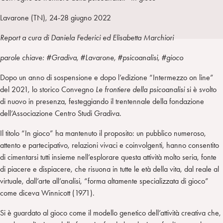
I
m
k
w
e
L
p
e
i
g
Lavarone (TN), 24-28 giugno 2022
a
d
t
r
Report a cura di Daniela Federici ed Elisabetta Marchiori
i
t
a
n
e
m
parole chiave: #Gradiva, #Lavarone, #psicoanalisi, #gioco
r
Dopo un anno di sospensione e dopo l’edizione “Intermezzo on line”
del 2021, lo storico Convegno
Le frontiere della psicoanalisi
si è svolto
di nuovo in presenza, festeggiando il trentennale della fondazione
dell’Associazione Centro Studi Gradiva.
Il titolo “In gioco” ha mantenuto il proposito: un pubblico numeroso,
attento e partecipativo, relazioni vivaci e coinvolgenti, hanno consentito
di cimentarsi tutti insieme nell’esplorare questa attività molto seria, fonte
di piacere e dispiacere, che risuona in tutte le età della vita, dal reale al
virtuale, dall’arte all’analisi, “forma altamente specializzata di gioco”
come diceva Winnicott (1971).
Si è guardato al gioco come il modello genetico dell’attività creativa che,