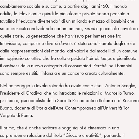
cambiamento sociale e su come, a partire dagli anni ’60, il mondo
adulto, le televisioni e quindi le piattaforme private hanno pensato a
tavolino l’”educare divertendo
”
di un miliardo e mezzo di bambini che
sono cresciuti condividendo cartoni animati,
serial
e giocattoli ricavati da
quelle storie. La generazione che ha vissuto per immersione fra
televisione, computer e diversi
device
, è stata condizionata dagli eroi e
dalle rappresentazioni del mondo, dai valori e dai modelli di un comune
immaginario collettivo che ha colto e guidato l’
air du temps
e pianificato
il
business
della nuova categoria di consumatori. Perché, se i bambini
sono sempre esistiti, l’infanzia è un concetto creato culturalmente.
Nel pomeriggio la tavola rotonda ha avuto come chair Antonio Scaglia,
Presidente di Gradiva, che ha introdotto le relazioni di Marcello Turno,
psichiatra, psicoanalista della Società Psicoanalitica Italiana e di Rossana
Buono, docente di Storia dell’Arte Contemporanea all’Università Tor
Vergata di Roma.
Il primo, che è anche scrittore e saggista, si è cimentato in una
sorprendente relazione dal titolo “Gioco e creatività”, portando il