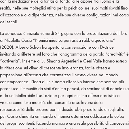
con la mediazione della fantasia, fonda la relazione fra l’uomo e la
realtà, nelle sue molteplici utilità per lo psichico, nei suoi molti risvolti fino
all’azzardo e alla dipendenza, nelle sue diverse configurazioni nel corso
dei secoli.
La
kermesse
è iniziata venerdì 24 giugno con la presentazione del libro
di Nicoletta Gosio “Nemici miei. La pervasiva rabbia quotidiana”
(2020). Alberto Schön ha aperto la conversazione con l’Autrice
invitando a riflettere sul fatto che l’anagramma della parola “creatività” è
“cattiveria”. Insieme a lui, Simona Argentieri e Geni Valle hanno esteso
la riflessione sul clima di crescente intolleranza, facile offesa e
propensione all’accusa che caratterizza il nostro vivere nel mondo
contemporaneo. L’idea di un sistema difensivo interno che sempre più
garantisce l’immunità da stati d’animo penosi, da sentimenti di debolezza
e da un’intollerabile frustrazione per ogni minima offesa narcisistica
vissuta come lesa maestà, che consente di sollevarsi dalla
responsabilità delle proprie parti indesiderabili proiettandole sugli altri,
per Gosio alimenta un mondo di nemici esterni cui addossare la colpa
dei propri scontenti, facendo mancare una reale possibilità di conoscersi