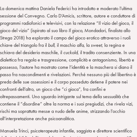
La domenica mattina Daniela Federici ha introdotto e moderato l’ultima
sessione del Convegno. Carlo D’Amicis, scrittore, autore e conduttore di
programmi radiofonici e televisivi, con la relazione “Il vizio del gioco, il
gioco del vizio” (ispirato al suo libro
Il gioco,
Mondadori, finalista allo
Strega 2018) ha esplorato il campo del gioco erotico attraverso i ruoli
chiave del triangolo fra il
bull
, il maschio
alfa
, la
sweet
, la regina e
schiava del desiderio maschile, il
cuckold
, il tradito consenziente. In una
dialettica fra regola e trasgressione, complicità e antagonismo, libertà e
possesso, l’autore ha mostrato come l’identità e la maschera si diano il
passo fra nascondimenti e rivelazioni. Perché nessuno più del libertino è
preda delle sue ossessioni e il corpo posseduto detiene il potere nei
confronti dell’altro, un gioco che “ci gioca”, fra confini e
oltrepassamenti. Uno sguardo intrigante sul tema della sessualità che
contiene il “disordine” oltre la norma e i suoi pregiudizi, che rivela vizi,
rischi ma soprattutto messe a nudo delle anime, strizzando l’occhio
all’interpretazione anche psicoanalitica.
Manuela Trinci, psicoterapeuta infantile, saggista e direttore scientifico