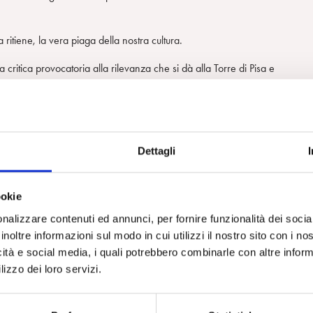
 ritiene, la vera piaga della nostra cultura.
la critica provocatoria alla rilevanza che si dà alla Torre di Pisa e
senza delle cose".
 si ammirava un modellino di casa Freud da lui costruito per l’occasione, in
lazione del secolo.
Dettagli
 perfino scosso e contrariato, Fausto Petrella ha fatto aleggiare nella sala 
ookie
nalizzare contenuti ed annunci, per fornire funzionalità dei socia
ha raccontato del suo amore giovanile – poi proseguito nel tempo – per
inoltre informazioni sul modo in cui utilizzi il nostro sito con i n
i come "molte porzioni della rete metaforica mobilitata dalla psicoanalisi
icità e social media, i quali potrebbero combinarle con altre inform
edi, paesaggi e spazi scenici".
lizzo dei loro servizi.
CHITETTONICI sono intervenuti l’architetto Alessandro Baldassari
ttonici" come la casa di Barbie o le villette a schiera, e Maurizio Iacono,