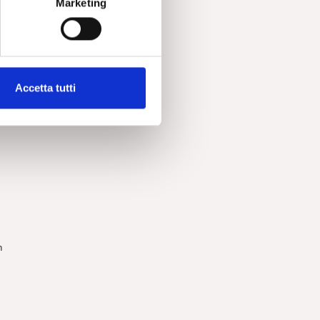
Marketing
e e
Accetta tutti
l
n