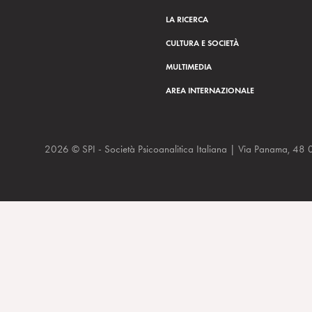
LA RICERCA
CULTURA E SOCIETÀ
MULTIMEDIA
AREA INTERNAZIONALE
2026 © SPI - Società Psicoanalitica Italiana | Via Panam
Luoghi della mente, Pisa , 3 dicembre 2011