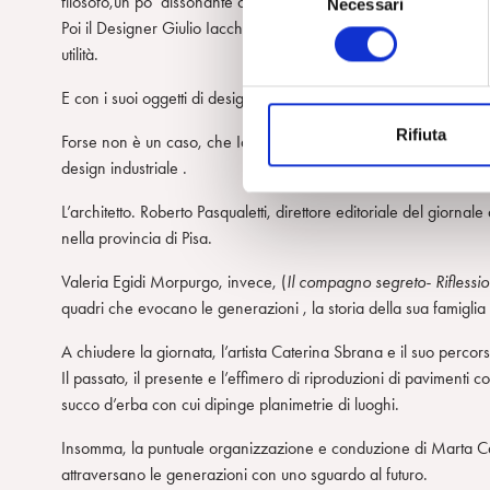
filosofo,un po’ dissonante con l’attitudine visionaria di tutti i parte
Necessari
e
Poi il Designer Giulio Iacchetti (
La creatività non esiste
), con i s
l
utilità.
e
z
E con i suoi oggetti di design per la Coop ha mostrato anche come
i
Rifiuta
o
Forse non è un caso, che Iachetti sia stato insignito dal Preside
n
design industriale .
e
L’architetto. Roberto Pasqualetti, direttore editoriale del giornale 
d
nella provincia di Pisa.
e
l
Valeria Egidi Morpurgo, invece, (
Il compagno segreto- Riflessi
c
quadri che evocano le generazioni , la storia della sua famiglia 
o
n
A chiudere la giornata, l’artista Caterina Sbrana e il suo percorso
s
Il passato, il presente e l’effimero di riproduzioni di pavimenti c
e
succo d’erba con cui dipinge planimetrie di luoghi.
n
Insomma, la puntuale organizzazione e conduzione di Marta Capu
s
attraversano le generazioni con uno sguardo al futuro.
o