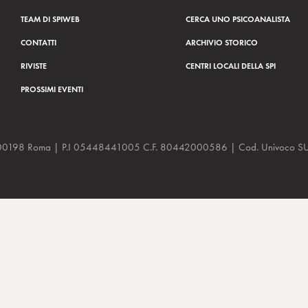
TEAM DI SPIWEB
CERCA UNO PSICOANALISTA
CONTATTI
ARCHIVIO STORICO
RIVISTE
CENTRI LOCALI DELLA SPI
PROSSIMI EVENTI
a, 48 00198 Roma | P.I 05448441005 C.F. 80442000586 | Cod. Univoco