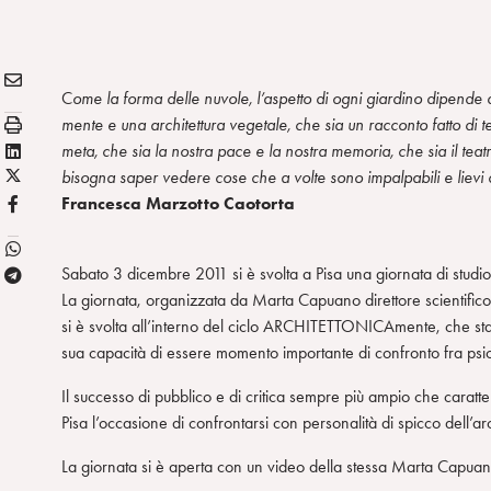
E
Condividi:
C
ome la forma delle nuvole, l’aspetto di ogni giardino dipende 
M
S
mente e una architettura vegetale, che sia un racconto fatto di te
A
t
L
meta, che sia la nostra pace e la nostra memoria, che sia il teatro 
I
a
X
i
bisogna saper vedere cose che a volte sono impalpabili e lievi
L
m
/
n
F
Francesca Marzotto Caotorta
p
T
k
B
a
w
e
Sabato 3 dicembre 2011 si è svolta a Pisa una giornata di studio 
T
i
d
La giornata, organizzata da Marta Capuano direttore scientific
e
t
i
si è svolta all’interno del ciclo ARCHITETTONICAmente, che st
l
t
n
sua capacità di essere momento importante di confronto fra psico
e
e
g
r
Il successo di pubblico e di critica sempre più ampio che caratte
r
Pisa l’occasione di confrontarsi con personalità di spicco dell’arc
a
m
La giornata si è aperta con un video della stessa Marta Capuano