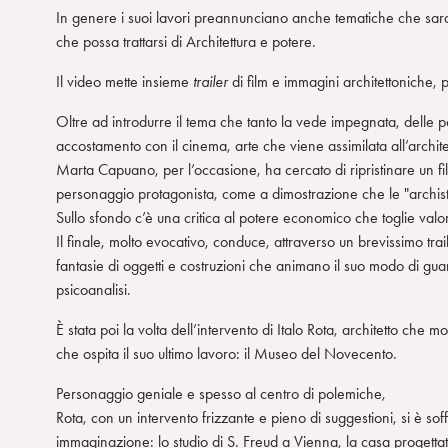
In genere i suoi lavori preannunciano anche tematiche che sara
che possa trattarsi di Architettura e potere.
Il video mette insieme
trailer
di film e immagini architettoniche, p
Oltre ad introdurre il tema che tanto la vede impegnata, delle pos
accostamento con il cinema, arte che viene assimilata all’archite
Marta Capuano, per l’occasione, ha cercato di ripristinare un fi
personaggio protagonista, come a dimostrazione che le "archist
Sullo sfondo c’è una critica al potere economico che toglie val
Il finale, molto evocativo, conduce, attraverso un brevissimo trail
fantasie di oggetti e costruzioni che animano il suo modo di gua
psicoanalisi.
È stata poi la volta dell’intervento di Italo Rota, architetto che m
che ospita il suo ultimo lavoro: il Museo del Novecento.
Personaggio geniale e spesso al centro di polemiche,
Rota, con un intervento frizzante e pieno di suggestioni, si è s
immaginazione: lo studio di S. Freud a Vienna, la casa progett