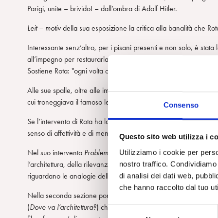
Parigi, unite – brivido! – dall’ombra di Adolf Hitler.
Leit – motiv
della sua esposizione la critica alla banalità che Rota
Interessante senz’altro, per i pisani presenti e non solo, è stata 
all’impegno per restaurarla.
Sostiene Rota: "ogni volta che si restaura ci si allontana dall’es
Alle sue spalle, oltre alle immagini delle case di cui ha parlato,
cui troneggiava il famoso lettino, che Rota ritiene la prima instal
Consenso
Se l’intervento di Rota ha lasciato un uditorio stimolato, colpito,
senso di affettività e di memoria, molto apprezzato.
Questo sito web utilizza i c
Utilizziamo i cookie per perso
Nel suo intervento
Problemi architettonici della psiche
estesa
ci 
nostro traffico. Condividiamo 
l’architettura, della rilevanza delle architetture manicomiali, e d
di analisi dei dati web, pubbl
riguardano le analogie dello psichico con case, città, corpo, arr
che hanno raccolto dal tuo uti
Nella seconda sezione pomeridiana SOGNI FANTASIE INCUBI AR
(
Dove va l’architettura?
) che ha affrontato alcuni "incubi archite
S