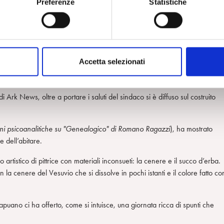
cipanti.
Preferenze
Statistiche
uoi oggetti e progetti, luoghi della creatività che coniugano immaginazion
 sia possibile utilizzare e fruire del bello anche a costi modici.
Accetta selezionati
nte della Repubblica del Premio dei Premi per l’innovazione nell’ambito de
di Ark News, oltre a portare i saluti del sindaco si è diffuso sul costruito
oni psicoanalitiche su "Genealogico" di Romano Ragazzi
), ha mostrato
e dell’abitare.
 artistico di pittrice con materiali inconsueti: la cenere e il succo d’erba.
on la cenere del Vesuvio che si dissolve in pochi istanti e il colore fatto co
ano ci ha offerto, come si intuisce, una giornata ricca di spunti che