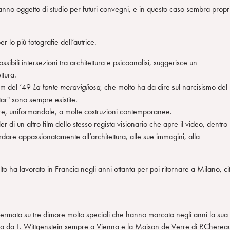
nno oggetto di studio per futuri convegni, e in questo caso sembra propr
er lo più fotografie dell’autrice.
sibili intersezioni tra architettura e psicoanalisi, suggerisce un
ttura.
lm del ’49
La fonte meravigliosa
, che molto ha da dire sul narcisismo del
ar" sono sempre esistite.
ore, uniformandole, a molte costruzioni contemporanee.
er di un altro film dello stesso regista visionario che apre il video, dentro
rdare appassionatamente all’architettura, alle sue immagini, alla
olto ha lavorato in Francia negli anni ottanta per poi ritornare a Milano, ci
offermato su tre dimore molto speciali che hanno marcato negli anni la sua
ata da L. Wittgenstein sempre a Vienna e la Maison de Verre di P.Cherea