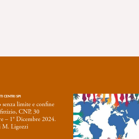
I CENTRI SPI
 senza limite e confine
 fittizio, CNP, 30
 – 1° Dicembre 2024.
i M. Ligozzi