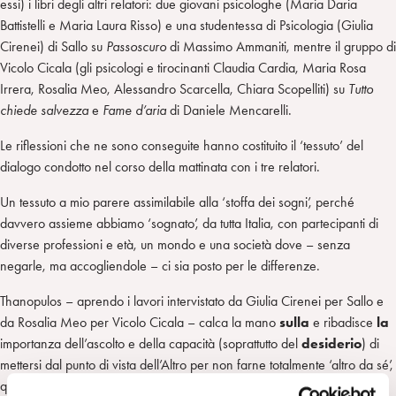
essi) i libri degli altri relatori: due giovani psicologhe (Maria Daria
Battistelli e Maria Laura Risso) e una studentessa di Psicologia (Giulia
Cirenei) di Sallo su
Passoscuro
di Massimo Ammaniti, mentre il gruppo di
Vicolo Cicala (gli psicologi e tirocinanti Claudia Cardia, Maria Rosa
Irrera, Rosalia Meo, Alessandro Scarcella, Chiara Scopelliti) su
Tutto
chiede salvezza
e
Fame d’aria
di Daniele Mencarelli.
Le riflessioni che ne sono conseguite hanno costituito il ‘tessuto’ del
dialogo condotto nel corso della mattinata con i tre relatori.
Un tessuto a mio parere assimilabile alla ‘stoffa dei sogni’, perché
davvero assieme abbiamo ‘sognato’, da tutta Italia, con partecipanti di
diverse professioni e età, un mondo e una società dove – senza
negarle, ma accogliendole – ci sia posto per le differenze.
Thanopulos – aprendo i lavori intervistato da Giulia Cirenei per Sallo e
da Rosalia Meo per Vicolo Cicala – calca la mano
sulla
e ribadisce
la
importanza dell’ascolto e della capacità (soprattutto del
desiderio
) di
mettersi dal punto di vista dell’Altro per non farne totalmente ‘altro da sé’,
qualcuno (spesso ridotto a cosa) da rinchiudere, da dimenticare, da cui