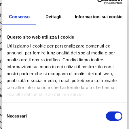
psichicamente prendere le più assolute distanze.
Nel prosieguo, caldi, emozionati, appassionati i più giovani, spesso
Consenso
Dettagli
Informazioni sui cookie
amareggiati da esperienze frustranti e dolorose i meno giovani, ma
assieme concentrati, tutti, su come far nascere e vivere “piccole
rivoluzioni”, come le ha definite Massimo Ammaniti, nel rievocare gli
Questo sito web utilizza i cookie
anni del suo lavoro al Padiglione VIII dell’ospedale Santa Maria della
Utilizziamo i cookie per personalizzare contenuti ed
Pietá a Roma.
annunci, per fornire funzionalità dei social media e per
analizzare il nostro traffico. Condividiamo inoltre
Padiglione dove, nonostante non si trattasse di adulti, venivano rinchiusi
informazioni sul modo in cui utilizzi il nostro sito con i
come ‘matti’ i bambini rifiutati dalla famiglia perché diversi; qui vivevano
nostri partner che si occupano di analisi dei dati web,
senza un nome, senza biancheria intima e vestiti, coperti da un
pubblicità e social media, i quali potrebbero combinarle
camicione a righe aperto dietro che non costringesse il personale a
con altre informazioni che hai fornito loro o che hanno
spogliarli, pulirli e rivestirli; come piccole bestie, crescevano nel
raccolto dal tuo utilizzo dei loro servizi.
frastuono, nella puzza, nel totale anonimato.
E Ammaniti vi ha portato la rivoluzione: abiti, l’appello con nome e
S
cognome, una incredibile gita al mare (a Passoscuro, vicino Roma), una
Necessari
e
altrettanto incredibile vacanza in montagna, l’ingresso in una scuola
l
‘confezionata su misura’, letteralmente!