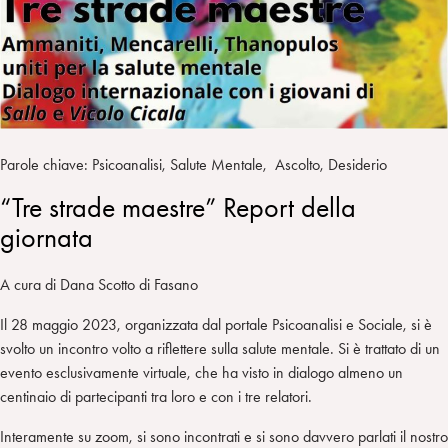
i
t
a
n
e
m
r
Parole chiave: Psicoanalisi, Salute Mentale, Ascolto, Desiderio
“Tre strade maestre” Report della
giornata
A cura di Dana Scotto di Fasano
Il 28 maggio 2023, organizzata dal portale Psicoanalisi e Sociale, si è
svolto un incontro volto a riflettere sulla salute mentale. Si è trattato di un
evento esclusivamente virtuale, che ha visto in dialogo almeno un
centinaio di partecipanti tra loro e con i tre relatori.
Interamente su zoom, si sono incontrati e si sono davvero parlati il nostro