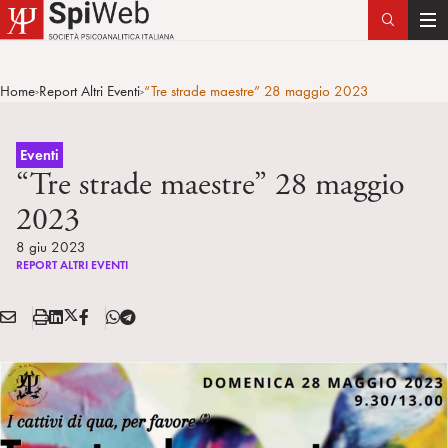
T
o
g
Home
Report Altri Eventi
“Tre strade maestre” 28 maggio 2023
>
>
g
l
e
Eventi
n
“Tre strade maestre” 28 maggio
a
2023
v
i
8 giu 2023
REPORT ALTRI EVENTI
g
a
E
S
L
X
F
T
t
Condividi:
M
t
i
/
B
e
i
A
a
n
T
l
o
I
m
k
w
e
n
L
p
e
i
g
a
d
t
r