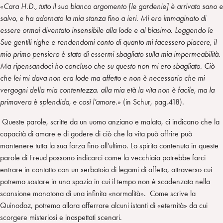
«
Cara H.D., tutto il suo bianco argomento [le gardenie] è arrivato sano e
salvo, e ha adornato la mia stanza fino a ieri. Mi ero immaginato di
essere ormai diventato insensibile alla lode e al biasimo. Leggendo le
Sue gentili righe e rendendomi conto di quanto mi facessero piacere, il
mio primo pensiero è stato di essermi sbagliato sulla mia impermeabilità.
Ma ripensandoci ho concluso che su questo non mi ero sbagliato. Ciò
che lei mi dava non era lode ma affetto e non è necessario che mi
vergogni della mia contentezza. alla mia età la vita non è facile, ma la
primavera è splendida, e così l’amore
.» (in Schur, pag.418).
Queste parole, scritte da un uomo anziano e malato, ci indicano che la
capacità di amare e di godere di ciò che la vita può offrire può
mantenere tutta la sua forza fino all’ultimo. Lo spirito contenuto in queste
parole di Freud possono indicarci come la vecchiaia potrebbe farci
entrare in contatto con un serbatoio di legami di affetto, attraverso cui
potremo sostare in uno spazio in cui il tempo non è scadenzato nella
scansione monotona di una infinita «normalità». Come scrive la
Quinodoz, potremo allora afferrare alcuni istanti di «eternità» da cui
scorgere misteriosi e inaspettati scenari.