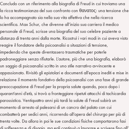
Concludo con un riferimento alla biografia di Freud in cui troviamo una
la ricca testimonianza del suo confronto con θανατος: una tensione che
lo ha accompagnato sia nella sua vita affettiva che nella ricerca
scientifica. Max Schur, che divenne all’inizio sua carriera il medico
personale di Freud, scrisse una biografia del suo celebre paziente a
distanza di trenta anni dalla morte. Ricostruì i vari modi in cui aveva visto
reagire il fondatore della psicoanalisi a situazioni di tensione,
impedendo che queste diventassero traumatiche per poterle
padroneggiare senza rifiutarle. L’autore, più che una biografia, elaborò
un saggio di psicoanalisi scritto in uno stile narrativo avvincente e
appassionato. Rivisitò gli epistolari e documenti all’epoca inediti e mise in
relazione il momento fondativo della psicoanalisi con una fase di grande
preoccupazione di Freud per la propria salute quando, poco dopo i
quarant’anni d’età, si trovò a fronteggiare ripetuti attacchi di tachicardia
parossistica. Ventiquattro anni più tardi la salute di Freud subirà un
momento di arresto al palesarsi di un cancro del palato con cui
combatterà per sedici anni, ricorrendo all’opera del chirurgo per più di
trenta volte. Da allora in poi le sue condizioni fisiche comportarono fasi
di sofferenza e di disagio, ma egli continuò a lavorare e scrivere fino all’