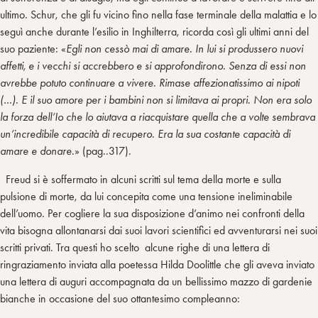
ultimo. Schur, che gli fu vicino fino nella fase terminale della malattia e lo
seguì anche durante l’esilio in Inghilterra, ricorda così gli ultimi anni del
suo paziente: «
Egli non cessò mai di amare. In lui si produssero nuovi
affetti, e i vecchi si accrebbero e si approfondirono. Senza di essi non
avrebbe potuto continuare a vivere. Rimase affezionatissimo ai nipoti
(…). E il suo amore per i bambini non si limitava ai propri. Non era solo
la forza dell’Io che lo aiutava a riacquistare quella che a volte sembrava
un’incredibile capacità di recupero. Era la sua costante capacità di
amare e donare
.» (pag..317).
Freud si è soffermato in alcuni scritti sul tema della morte e sulla
pulsione di morte, da lui concepita come una tensione ineliminabile
dell’uomo. Per cogliere la sua disposizione d’animo nei confronti della
vita bisogna allontanarsi dai suoi lavori scientifici ed avventurarsi nei suoi
scritti privati. Tra questi ho scelto alcune righe di una lettera di
ringraziamento inviata alla poetessa Hilda Doolittle che gli aveva inviato
una lettera di auguri accompagnata da un bellissimo mazzo di gardenie
bianche in occasione del suo ottantesimo compleanno: