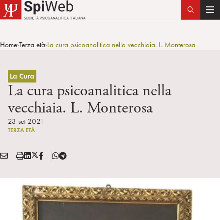
T
o
g
Home
Terza età
La cura psicoanalitica nella vecchiaia. L. Monterosa
>
>
g
l
e
La Cura
n
La cura psicoanalitica nella
a
vecchiaia. L. Monterosa
v
i
23 set 2021
TERZA ETÀ
g
a
E
S
L
X
F
T
t
Condividi:
M
t
i
/
B
e
i
A
a
n
T
l
o
I
m
k
w
e
n
L
p
e
i
g
a
d
t
r