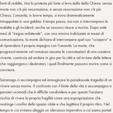
fonti di reddito. Ma la protesta più forte si leva dalla della Chiesa: senza
morte non c’è più resurrezione, e senza resurrezione non c’è più
Chiesa. L’umanità, in breve tempo, si trova drammaticamente
intrappolata in una gabbia: il tempo passa, ma non si interrompono le
malattie e gli incidenti, anche se nessuno riesce a morire. Dopo sette
mesi di “tregua unilaterale”, con una missiva indirizzata ai mezzi di
comunicazione, la morte dichiara di interrompere quel suo “sciopero” e
di riprendere il proprio impegno con l’umanità. La morte, che
progressivamente nel romanzo assume le connotazioni di una creatura
vivente, comincia ad andare in giro per la città e ad inviare delle lettere
che raggiungono i destinatari, i quali finalmente possono morire come si
conviene.
Saramago ci accompagna ad immaginare la paradossale tragedia di un
vivere senza morire. Il confronto con il limite della vita si accompagna a
pensieri scomodi che è difficile condividere e per questo l’anziano
rischia di vivere la propria fragilità come una espropriazione che
restringe i confini dello spazio vitale e che legittima il proprio ritiro. Nel
tempo in cui viviamo aleggia un silenzioso imperativo a cui siamo portati