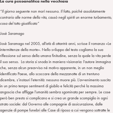
La cura psicoanalitica nella vecchiaia
“Il giorno seguente non morì nessuno. Il fatto, poiché assolutamente
contrario alle norme della vita, causò negli spiriti un enorme turbamento,
cosa del tutto giustificata”
Josè Saramago
Josè Saramago nel 2005, all’età di ottantrè anni, scrisse il romanzo «Le
intermittenze della morte». Nello sviluppo del testo cogliamo la sua
riflessione sul senso della umana finitudine, senza la quale la vita perde
il suo senso. La storia si snoda in maniera visionaria: l’autore immagina
che, senza alcun preavviso né motivo apparente, in un non meglio
identificato Paese, allo scoccare della mezzanotte di un trentuno
dicembre, s’instauri l’eternità: nessuno muore più. L’avvenimento suscita
in un primo tempo sentimenti di giubilo e felicità perché la massima
angoscia che affligge l’umanità sembra sgominata per sempre. Le cose
però ben presto si complicano e si crea un grande scompiglio in ogni
strato sociale: dal Governo alle compagnie di assicurazione, dalle
agenzie di pompe funebri alle Case di riposo a cui vengono sottratte le