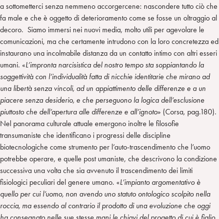
a sottometterci senza nemmeno accorgercene: nascondere tutto ciò che
fa male e che è oggetto di deterioramento come se fosse un oltraggio al
decoro. Siamo immersi nei nuovi media, molto utili per agevolare le
comunicazioni, ma che certamente intrudono con la loro concretezza ed
instaurano una incolmabile distanza da un contatto intimo con altri esseri
umani. «
L’impronta narcisistica del nostro tempo sta soppiantando la
soggettività con l’individualità fatta di nicchie identitarie che mirano ad
una libertà senza vincoli, ad un appiattimento delle differenze e a un
piacere senza desiderio, e che perseguono la logica dell’esclusione
piuttosto che dell’apertura alle differenze e all’ignoto
» (Corsa, pag.180).
Nel panorama culturale attuale emergono inoltre le filosofie
transumaniste che identificano i progressi delle discipline
biotecnologiche come strumento per l’auto-trascendimento che l’uomo
potrebbe operare, e quelle post umaniste, che descrivono la condizione
successiva una volta che sia avvenuto il trascendimento dei limiti
fisiologici peculiari del genere umano. «
L’impianto argomentativo è
quello per cui l’uomo, non avendo uno statuto ontologico scolpito nella
roccia, ma essendo al contrario il prodotto di una evoluzione che oggi
ha consegnato nelle sue stesse mani le chiavi del progetto di cui è figlio,