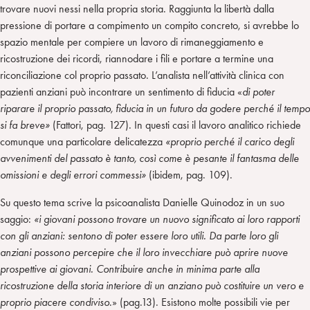
trovare nuovi nessi nella propria storia. Raggiunta la libertà dalla
pressione di portare a compimento un compito concreto, si avrebbe lo
spazio mentale per compiere un lavoro di rimaneggiamento e
ricostruzione dei ricordi, riannodare i fili e portare a termine una
riconciliazione col proprio passato. L’analista nell’attività clinica con
pazienti anziani può incontrare un sentimento di fiducia «
di poter
riparare il proprio passato, fiducia in un futuro da godere perché il tempo
si fa breve»
(Fattori, pag. 127). In questi casi il lavoro analitico richiede
comunque una particolare delicatezza
«proprio perché il carico degli
avvenimenti del passato è tanto, così come è pesante il fantasma delle
omissioni e degli errori commessi»
(ibidem, pag. 109).
Su questo tema scrive la psicoanalista Danielle Quinodoz in un suo
saggio:
«i giovani possono trovare un nuovo significato ai loro rapporti
con gli anziani: sentono di poter essere loro utili. Da parte loro gli
anziani possono percepire che il loro invecchiare può aprire nuove
prospettive ai giovani. Contribuire anche in minima parte alla
ricostruzione della storia interiore di un anziano può costituire un vero e
proprio piacere condiviso
.» (pag.13). Esistono molte possibili vie per