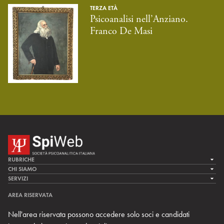
TERZA ETÀ
Psicoanalisi nell’Anziano.
Franco De Masi
RUBRICHE
LA CURA
CHI SIAMO
LA SPI
SERVIZI
LA RICERCA
SPIPEDIA
TEAM DI SPIWEB
AREA RISERVATA
CULTURA E SOCIETÀ
CERCA UNO PSICOANALISTA
CONTATTI
Nell'area riservata possono accedere solo soci e candidati
MULTIMEDIA
ARCHIVIO STORICO