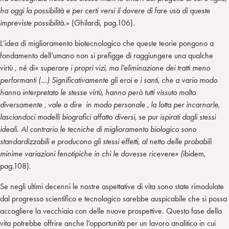
ha oggi la possibilità e per certi versi il dovere di fare uso di queste
impreviste possibilità
.» (Ghilardi, pag.106).
L’idea di miglioramento biotecnologico che queste teorie pongono a
fondamento dell’umano non si prefigge di raggiungere una qualche
virtù , né di
« superare i propri vizi, ma l’eliminazione dei tratti meno
performanti (…) Significativamente gli eroi e i santi, che a vario modo
hanno interpretato le stesse virtù, hanno però tutti vissuto molto
diversamente , vale a dire in modo personale , la lotta per incarnarle,
lasciandoci modelli biografici affatto diversi, se pur ispirati dagli stessi
ideali. Al contrario le tecniche di miglioramento biologico sono
standardizzabili e producono gli stessi effetti, al netto delle probabili
minime variazioni fenotipiche in chi le dovesse ricevere» (
ibidem,
pag.108).
Se negli ultimi decenni le nostre aspettative di vita sono state rimodulate
dal progresso scientifico e tecnologico sarebbe auspicabile che si possa
accogliere la vecchiaia con delle nuove prospettive. Questa fase della
vita potrebbe offrire anche l’opportunità per un lavoro analitico in cui