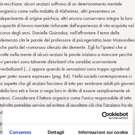
invecchiare: alcuni anziani soffrono di un deterioramento mentale
organico come nella malattia di Alzheimer, altri presentano un
deperimento di origine psichica, altri ancora conservano integre la loro
capacità di lavoro mentale rinforzate dall’esperienza di vita acquisita nel
corso degli anni. Danielle Quinodoz, nell’affrontare il tema della
demenza cita le parole del professore di psicogeriatria Jean Maisondieu
che parla del «rumoroso
silenzio dei dementi
». Egli fa l’ipotesi che a
volte nella mente di alcuni anziani le parole iniziano a mancare perché
«
i pensieri sono talmente disturbanti che sarebbe sconveniente
verbalizzarli (…) oppure quando le sensazioni sono troppo sgradevoli
per poter essere espress
e» (pag. 84). Nella società contemporanea ci
si aspetta che gli anziani facciano di tutto per sembrare adulti più giovani
della loro età e forse si nega loro in diritto di essere semplicemente sé
stessi. Considerare il fattore organico come l’unico responsabile di tutto
talvolta potrebbe servire ad evitare di ascoltare ciò che l’anziano ha da
dirci, forse dice delle cose troppo serie.
Pier Paolo Pasolini in una intervista televisiva concessa ad Enzo Biagi,
registrata e all’epoca non trasmessa ma mandata in onda dopo la sua
Consenso
Dettagli
Informazioni sui cookie