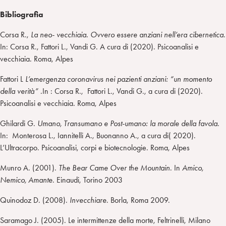
Bibliografia
Corsa R.,
La neo- vecchiaia. Ovvero essere anziani nell’era cibernetica
.
In: Corsa R., Fattori L., Vandi G. A cura di (2020). Psicoanalisi e
vecchiaia
.
Roma, Alpes
Fattori L
L’emergenza coronavirus nei pazienti anziani: “un momento
della verità”
.In : Corsa R., Fattori L., Vandi G., a cura di (2020).
Psicoanalisi e vecchiaia
.
Roma, Alpes
Ghilardi G.
Umano, Transumano e Post-umano: la morale della favola
.
In: Monterosa L., Iannitelli A., Buonanno A., a cura di( 2020).
L’Ultracorpo. Psicoanalisi, corpi e biotecnologie. Roma, Alpes
Munro A. (2001).
The Bear Came Over the Mountain
. In
Amico,
Nemico, Amante
. Einaudi, Torino 2003
Quinodoz D. (2008).
Invecchiare
. Borla, Roma 2009.
Saramago J. (2005). Le intermittenze della morte, Feltrinelli, Milano