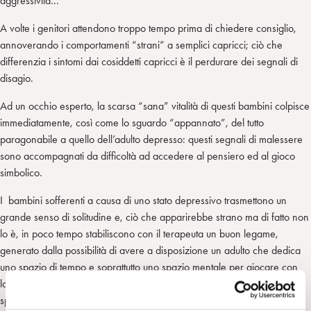
aggressività…
A volte i genitori attendono troppo tempo prima di chiedere consiglio,
annoverando i comportamenti “strani” a semplici capricci; ciò che
differenzia i sintomi dai cosiddetti capricci è il perdurare dei segnali di
disagio.
Ad un occhio esperto, la scarsa “sana” vitalità di questi bambini colpisce
immediatamente, così come lo sguardo “appannato”, del tutto
paragonabile a quello dell’adulto depresso: questi segnali di malessere
sono accompagnati da difficoltà ad accedere al pensiero ed al gioco
simbolico.
I bambini sofferenti a causa di uno stato depressivo trasmettono un
grande senso di solitudine e, ciò che apparirebbe strano ma di fatto non
lo è, in poco tempo stabiliscono con il terapeuta un buon legame,
generato dalla possibilità di avere a disposizione un adulto che dedica
uno spazio di tempo e soprattutto uno spazio mentale per giocare con
loro. La prima causa di depressione infantile è infatti la solitudine, che
spesso sconfina nel maltrattamento psicologico dovuto a carenze