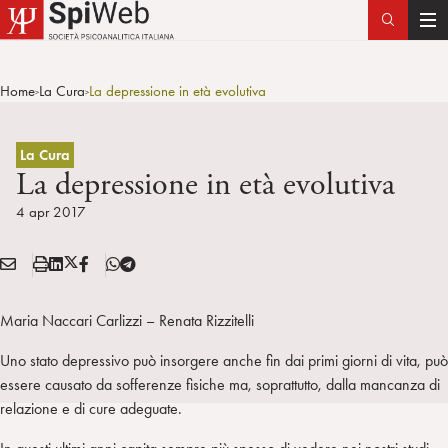
T
o
g
Home
La Cura
La depressione in età evolutiva
>
>
g
l
e
La Cura
n
La depressione in età evolutiva
a
4 apr 2017
v
i
E
S
L
X
F
T
g
Condividi:
M
t
i
/
B
e
a
A
a
n
T
l
t
Maria Naccari Carlizzi – Renata Rizzitelli
I
m
k
w
e
i
L
p
e
i
g
Uno stato depressivo può insorgere anche fin dai primi giorni di vita, può
o
a
d
t
r
essere causato da sofferenze fisiche ma, soprattutto, dalla mancanza di
n
i
t
a
relazione e di cure adeguate.
n
e
m