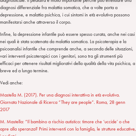
diagnosticate. Il pediatra è molto importante perché può effettuare una
diagnosi differenziale fra malattia somatica, che a volte porta a
depressione, e malattia psichica, i cui sintomi in età evolutiva possono
manifestarsi anche attraverso il corpo.
Infine, la depressione infantile può essere spesso curata, anche nei casi
nei quali è stata scatenata da malattia somatica. La psicoterapia e la
psicoanalisi infantile che comprende anche, a seconda delle situazioni,
vari interventi psicoterapici con i genitori, sono tra gli strumenti più
efficaci per ottenere risultati migliorativi della qualità della vita psichica, a
breve ed a lungo termine.
Vedi anche:
Mastella M. (2017). Per una diagnosi interattiva in età evolutiva.
Giornata Nazionale di Ricerca “They are people”. Roma, 28 genn
2017
M. Mastella: “Il bambino a rischio autistico: timore che ‘uccide’ o che
apre alla speranza? Primi interventi con la famiglia, le strutture educative,