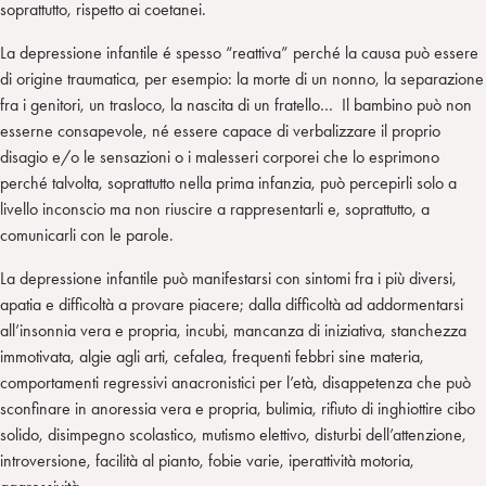
soprattutto, rispetto ai coetanei.
La depressione infantile é spesso “reattiva” perché la causa può essere
di origine traumatica, per esempio: la morte di un nonno, la separazione
fra i genitori, un trasloco, la nascita di un fratello… Il bambino può non
esserne consapevole, né essere capace di verbalizzare il proprio
disagio e/o le sensazioni o i malesseri corporei che lo esprimono
perché talvolta, soprattutto nella prima infanzia, può percepirli solo a
livello inconscio ma non riuscire a rappresentarli e, soprattutto, a
comunicarli con le parole.
La depressione infantile può manifestarsi con sintomi fra i più diversi,
apatia e difficoltà a provare piacere; dalla difficoltà ad addormentarsi
all’insonnia vera e propria, incubi, mancanza di iniziativa, stanchezza
immotivata, algie agli arti, cefalea, frequenti febbri sine materia,
comportamenti regressivi anacronistici per l’età, disappetenza che può
sconfinare in anoressia vera e propria, bulimia, rifiuto di inghiottire cibo
solido, disimpegno scolastico, mutismo elettivo, disturbi dell’attenzione,
introversione, facilità al pianto, fobie varie, iperattività motoria,