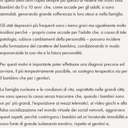
In questi ultimi anni capita sempre più spesso di vedere nei nostri studi
r
bambini da 0 a 10 anni che, come accade per gli adulti, si sono
ammalati, generando grande sofferenza in loro stessi e nella famiglia.
Gli stati depressivi più frequenti sono i meno gravi ma ugualmente molto
insidiosi perché – proprio come accade per l’adulto che, a causa di tale
patologia, subisce cambiamenti della personalità – possono incidere
sulla formazione del carattere del bambino, condizionando in modo
esponenziale la sua vita e la futura personalità.
Per questi motivi è importante poter effettuare una diagnosi precoce ed
avviare, il più tempestivamente possibile, un sostegno terapeutico sia per
il bambino che per i genitori.
La famiglia nucleare e le condizioni di vita, soprattutto nelle grandi città,
ne sono spesso la causa senza trascurare che, quando i bambini sono
un po’ più grandi, l’esposizione ai mezzi telematici, ai video giochi e alla
falsa socializzazione nel mondo virtuale dei social network, aggravano
questi aspetti, perché costringono i bambini ad un’innaturale immobilità e
sono fonte di grande isolamento emotivo, rispetto ai genitori e,