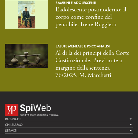
BAMBINI E ADOLESCENTI
L’adolescente postmoderno: il
corpo come confine del
pensabile. Irene Ruggiero
SALUTE MENTALE E PSICOANALISI
Al di là dei principi della Corte
Costituzionale. Brevi note a
margine della sentenza
76/2025. M. Marchetti
RUBRICHE
LA CURA
CHI SIAMO
LA SPI
SERVIZI
LA RICERCA
SPIPEDIA