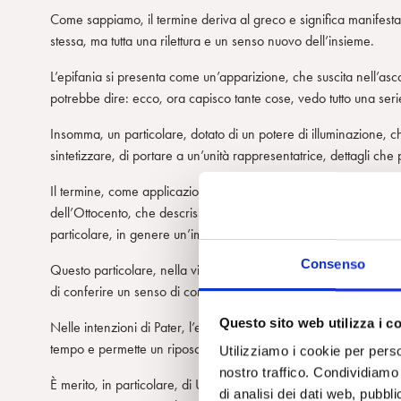
Come sappiamo, il termine deriva al greco e significa manifest
stessa, ma tutta una rilettura e un senso nuovo dell’insieme.
L’epifania si presenta come un’apparizione, che suscita nell’asc
potrebbe dire: ecco, ora capisco tante cose, vedo tutto una seri
Insomma, un particolare, dotato di un potere di illuminazione, c
sintetizzare, di portare a un’unità rappresentatrice, dettagli che
Il termine, come applicazione letteraria, fu usato per la prima vo
dell’Ottocento, che descrisse come in una sequenza di eventi e
particolare, in genere un’immagine o una parola molto densa, che 
Consenso
Questo particolare, nella visione di Pater, è dotato di una sua
di conferire un senso di completezza, misura, proporzionalità e
Questo sito web utilizza i c
Nelle intenzioni di Pater, l’epifania è una lotta alla contingenz
tempo e permette un riposo contemplativo, piacevole e tranqui
Utilizziamo i cookie per perso
nostro traffico. Condividiamo 
È merito, in particolare, di Umberto Eco, in un libro dedicato 
di analisi dei dati web, pubbl