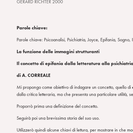
GERARD RICHTER 2000
Parole chiave:
Parole chiave:
Psicoanalisi, Psichiatria, Joyce, Epifania, Sogno,
La funzione delle immagini strutturanti
Il concetto di epifania dalla letteratura alla psichiatri
di A. CORREALE
Mi propongo come obiettivo di indagare un concetto, quello di
dalla critica letteraria, ma che presenta una particolare utilità, 
Proporrò prima una definizione del concetto.
Seguirà poi una brevissima storia del suo uso.
Utilizzerò quindi alcune chiavi di lettura, per mostrare in che m