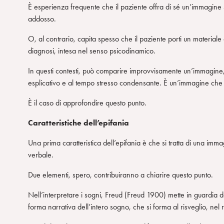
È esperienza frequente che il paziente offra di sé un’immagine st
n
addosso.
s
o
O, al contrario, capita spesso che il paziente porti un materiale
diagnosi, intesa nel senso psicodinamico.
In questi contesti, può comparire improvvisamente un’immagine, 
esplicativo e al tempo stresso condensante. È un’immagine che 
È il caso di approfondire questo punto.
Caratteristiche dell’epifania
Una prima caratteristica dell’epifania è che si tratta di una imm
verbale.
Due elementi, spero, contribuiranno a chiarire questo punto.
Nell’interpretare i sogni, Freud (Freud 1900) mette in guardia 
forma narrativa dell’intero sogno, che si forma al risveglio, ne