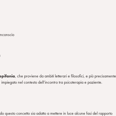
 Inconscio
a
epifania
, che proviene da ambiti letterari e filosofici, e più precisamente
se impiegato nel contesto dell’incontro tra psicoterapia e paziente.
odo questo concetto sia adatto a mettere in luce alcune fasi del rapporto