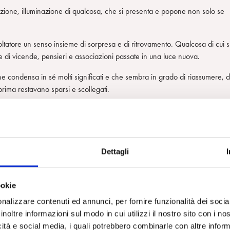
azione, illuminazione di qualcosa, che si presenta e popone non solo se
oltatore un senso insieme di sorpresa e di ritrovamento. Qualcosa di cui s
e di vicende, pensieri e associazioni passate in una luce nuova.
he condensa in sé molti significati e che sembra in grado di riassumere, d
 prima restavano sparsi e scollegati.
lta da Pater (Pater 1965), il grande critico e saggista inglese
 associazioni contingenti e transitori, possa comparire improvvisamente 
offre al lettore un senso di stabilità, di interruzione del flusso temporal
Dettagli
 bellezza, intendendo per bellezza un’immagine dotata di una forma, capa
 lucentezza all’immagine stessa.
ookie
a e una proposizione di una bellezza stabile, che finalmente sconfigge il
llo, dopo uno stancante girovagare senza una meta precisa.
nalizzare contenuti ed annunci, per fornire funzionalità dei socia
inoltre informazioni sul modo in cui utilizzi il nostro sito con i n
a James Joyce, mostrare come questo concetto fu largamente usato da Joyc
icità e social media, i quali potrebbero combinarle con altre inform