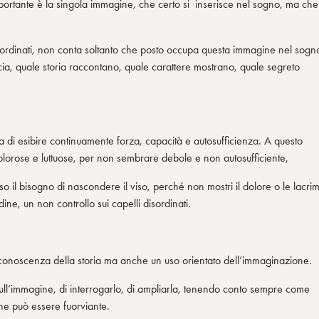
ortante è la singola immagine, che certo si inserisce nel sogno, ma che
isordinati, non conta soltanto che posto occupa questa immagine nel sogn
ia, quale storia raccontano, quale carattere mostrano, quale segreto
di esibire continuamente forza, capacità e autosufficienza. A questo
dolorose e luttuose, per non sembrare debole e non autosufficiente,
so il bisogno di nascondere il viso, perché non mostri il dolore o le lacri
ine, un non controllo sui capelli disordinati.
 conoscenza della storia ma anche un uso orientato dell’immaginazione.
sull’immagine, di interrogarlo, di ampliarla, tenendo conto sempre come
che può essere fuorviante.