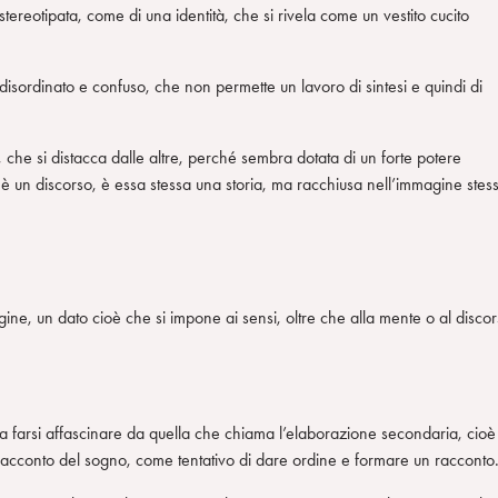
ereotipata, come di una identità, che si rivela come un vestito cucito
 disordinato e confuso, che non permette un lavoro di sintesi e quindi di
che si distacca dalle altre, perché sembra dotata di un forte potere
è un discorso, è essa stessa una storia, ma racchiusa nell’immagine stes
agine, un dato cioè che si impone ai sensi, oltre che alla mente o al disco
da farsi affascinare da quella che chiama l’elaborazione secondaria, cioè
l racconto del sogno, come tentativo di dare ordine e formare un racconto