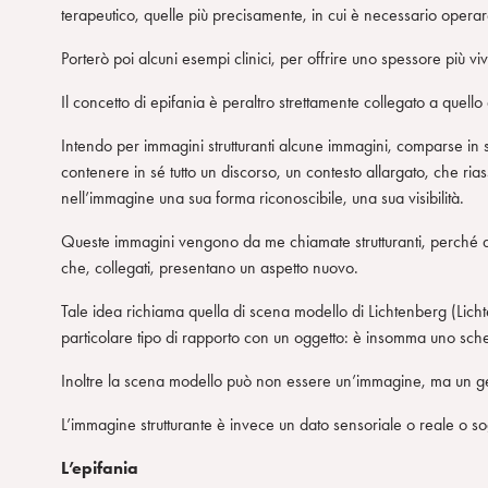
terapeutico, quelle più precisamente, in cui è necessario operare
Porterò poi alcuni esempi clinici, per offrire uno spessore più viv
Il concetto di epifania è peraltro strettamente collegato a quello d
Intendo per immagini strutturanti alcune immagini, comparse in s
contenere in sé tutto un discorso, un contesto allargato, che ria
nell’immagine una sua forma riconoscibile, una sua visibilità.
Queste immagini vengono da me chiamate strutturanti, perché a
che, collegati, presentano un aspetto nuovo.
Tale idea richiama quella di scena modello di Lichtenberg (Lic
particolare tipo di rapporto con un oggetto: è insomma uno sch
Inoltre la scena modello può non essere un’immagine, ma un g
L’immagine strutturante è invece un dato sensoriale o reale o s
L’epifania