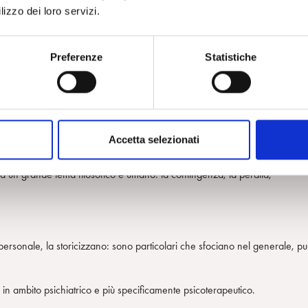
lizzo dei loro servizi.
sua comparsa, getta una luce su tutto una serie di avvenimenti e offre
nti nel racconto.
Preferenze
Statistiche
sa, ma anche di apertura, di scoperta, di ampliamento.
’improvvisa nostalgia o di un appuntamento mancato.
stessi. Diventano metafore della distanza, delle difficoltò di amare, di un
Accetta selezionati
ca un grande tema filosofico e umano: la contingenza, la perdita,
personale, la storicizzano: sono particolari che sfociano nel generale, pu
a in ambito psichiatrico e più specificamente psicoterapeutico.