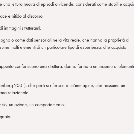
 una lettura nuova di episodi o vicende, considerati come stabili e acquisi
ace e nitido al discorso.
i immagini strutturanti.
ogno o come dati sensoriali nella vita reale, che hanno la proprietà di
ssume molti elementi di un particolare tipo di esperienza, che acquista
ppunto conferiscono una struttura, danno forma a un insieme di elementi
htenberg 2001), che però si riferisce a un’immagine, che riassume un
ema relazionale.
esto, un’azione, un comportamento.
ognato.