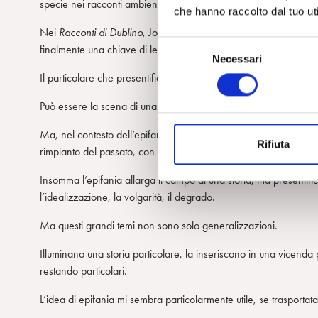
specie nei racconti ambientati a Dublino (Eco 1966).
che hanno raccolto dal tuo uti
Nei
Racconti di Dublino
, Joyce sceglie un particolare che colla 
S
finalmente una chiave di lettura di tutta la serie di vicende prese
Necessari
e
Il particolare che presentifica l’epifania dà un senso di sorpre
l
e
Può essere la scena di una partenza o di un pagamento o di un
z
i
Ma, nel contesto dell’epifania, questi particolari vanno oltre se 
Rifiuta
o
rimpianto del passato, con tinte impreviste e inaspettate.
n
Insomma l’epifania allarga il campo di una storia, ma presentifi
e
l’idealizzazione, la volgarità, il degrado.
d
e
Ma questi grandi temi non sono solo generalizzazioni.
l
c
Illuminano una storia particolare, la inseriscono in una vicenda 
o
restando particolari.
n
L’idea di epifania mi sembra particolarmente utile, se trasportat
s
e