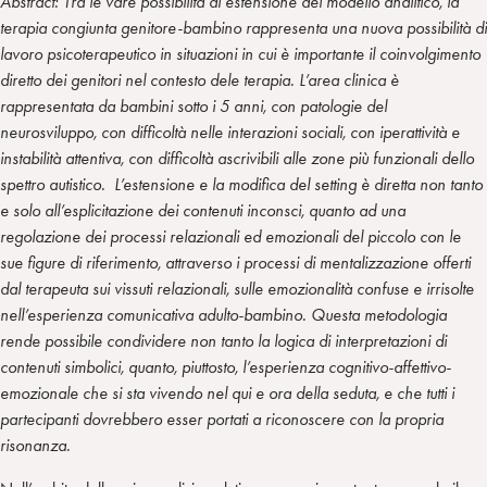
Abstract: Tra le vare possibilità di estensione del modello analitico, la
terapia congiunta genitore-bambino rappresenta una nuova possibilità di
lavoro psicoterapeutico in situazioni in cui è importante il coinvolgimento
diretto dei genitori nel contesto dele terapia. L’area clinica è
rappresentata da bambini sotto i 5 anni, con patologie del
neurosviluppo, con difficoltà nelle interazioni sociali, con iperattività e
instabilità attentiva, con difficoltà ascrivibili alle zone più funzionali dello
spettro autistico. L’estensione e la modifica del setting è diretta non tanto
e solo all’esplicitazione dei contenuti inconsci, quanto ad una
regolazione dei processi relazionali ed emozionali del piccolo con le
sue figure di riferimento, attraverso i processi di mentalizzazione offerti
dal terapeuta sui vissuti relazionali, sulle emozionalità confuse e irrisolte
nell’esperienza comunicativa adulto-bambino. Questa metodologia
rende possibile condividere non tanto la logica di interpretazioni di
contenuti simbolici, quanto, piuttosto, l’esperienza cognitivo-affettivo-
emozionale che si sta vivendo nel qui e ora della seduta, e che tutti i
partecipanti dovrebbero esser portati a riconoscere con la propria
risonanza.