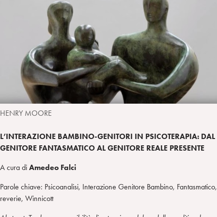
I
m
k
w
e
L
p
e
i
g
a
d
t
r
i
t
a
n
e
m
r
HENRY MOORE
L’INTERAZIONE BAMBINO-GENITORI IN PSICOTERAPIA: DAL
GENITORE FANTASMATICO AL GENITORE REALE PRESENTE
A cura di
Amedeo Falci
Parole chiave: Psicoanalisi, Interazione Genitore Bambino, Fantasmatico,
reverie, Winnicott