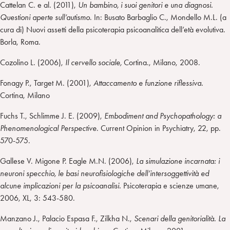
Cattelan C. e al. (2011),
Un bambino, i suoi genitori e una diagnosi.
Questioni aperte sull’autismo
. In: Busato Barbaglio C., Mondello M.L. (a
cura di) Nuovi assetti della psicoterapia psicoanalitica dell’età evolutiva.
Borla, Roma.
Cozolino L. (2006),
Il cervello sociale,
Cortina., Milano, 2008.
Fonagy P., Target M. (2001),
Attaccamento e funzione riflessiva.
Cortina, Milano
Fuchs T., Schlimme J. E. (2009),
Embodiment and Psychopathology: a
Phenomenological Perspective
. Current Opinion in Psychiatry, 22, pp.
570-575.
Gallese V. Migone P. Eagle M.N. (2006),
La simulazione incarnata: i
neuroni specchio, le basi neurofisiologiche dell’intersoggettività ed
alcune implicazioni per la psicoanalisi.
Psicoterapia e scienze umane,
2006, XL, 3: 543-580.
Manzano J., Palacio Espasa F., Zilkha N.,
Scenari della genitorialità. La