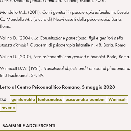
consultazione di genitori-bambino.
Cortina, Milano, 2001.
Mondello M.L. (2011),
Con i genitori in psicoterapia infantile
. In: Busato
C., Mondello M.L (a cura di) Nuovi assetti della psicoterapia. Borla,
Roma.
Vallino D. (2004),
La Consultazione partecipata: figli e genitori nella
stanza d’analisi
. Quaderni di psicoterapia infantile n. 48. Borla, Roma.
Vallino D. (2010),
Fare psicoanalisi con genitori e bambini
. Borla, Roma.
Winnicott D.W. (1951),
Transitional objects and transitional phenomena.
Int J Psichoanal., 34, 89.
Letto al Centro Psicoanalitico Romano, 5 maggio 2023
genitorialità
fantasmatico
psicoanalisi bambini
Winnicott
TAG
reverie
BAMBINI E ADOLESCENTI