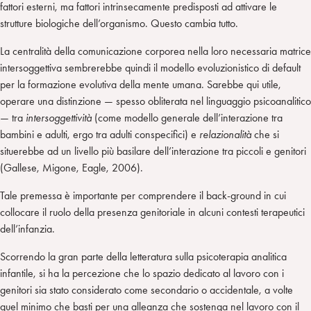
fattori esterni, ma fattori intrinsecamente predisposti ad attivare le
strutture biologiche dell’organismo. Questo cambia tutto.
La centralità della comunicazione corporea nella loro necessaria matrice
intersoggettiva sembrerebbe quindi il modello evoluzionistico di default
per la formazione evolutiva della mente umana. Sarebbe qui utile,
operare una distinzione — spesso obliterata nel linguaggio psicoanalitico
— tra
intersoggettività
(come modello generale dell’interazione tra
bambini e adulti, ergo tra adulti conspecifici) e
relazionalità
che si
situerebbe ad un livello più basilare dell’interazione tra piccoli e genitori
(Gallese, Migone, Eagle, 2006).
Tale premessa è importante per comprendere il back-ground in cui
collocare il ruolo della presenza genitoriale in alcuni contesti terapeutici
dell’infanzia.
Scorrendo la gran parte della letteratura sulla psicoterapia analitica
infantile, si ha la percezione che lo spazio dedicato al lavoro con i
genitori sia stato considerato come secondario o accidentale, a volte
quel minimo che basti per una alleanza che sostenga nel lavoro con il