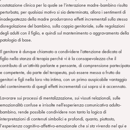
costatazione clinica per la quale se l’interazione madre-bambino risulta
perturbata, per qualsiasi motivo si sia determinata, allora i sentimenti di
inadeguatezza della madre produrranno
effetti incrementali
sulla stessa
disregolazione del bambino, sulla coppia genitoriale, sulle regolazioni
degli adulti con il figlio, e quindi sul mantenimento o aggravamento della
patologia di base.
Il genitore è dunque chiamato a condividere l’attenzione dedicata al
figlio nella stanza di terapia perché vi è la consapevolezza che il
contributo di un’attività parlante e pensante, di comprensione partecipata
e competente, da parte del terapeuta, può essere messa a frutto da
genitori e figli nella loro vita intima, con un primo auspicabile vantaggio
del contenimento di quegli effetti incrementali cui sopra si è accennato.
Lavorare sui processi di mentalizzazione, sui vissuti relazionali, sulle
emozionalità confuse e irrisolte nell’esperienza comunicativa adulto-
bambino, rende possibile condividere non tanto la logica di
interpretazioni di contenuti simbolici e profondi, quanto, piuttosto,
l’
esperienza cognitivo-affettivo-emozionale che si sta vivendo nel qui e