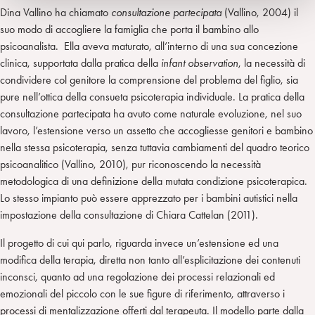
Dina Vallino ha chiamato
consultazione partecipata
(Vallino, 2004) il
suo modo di accogliere la famiglia che porta il bambino allo
psicoanalista. Ella aveva maturato, all’interno di una sua concezione
clinica, supportata dalla pratica della
infant observation
, la necessità di
condividere col genitore la comprensione del problema del figlio, sia
pure nell’ottica della consueta psicoterapia individuale. La pratica della
consultazione partecipata ha avuto come naturale evoluzione, nel suo
lavoro, l’estensione verso un assetto che accogliesse genitori e bambino
nella stessa psicoterapia, senza tuttavia cambiamenti del quadro teorico
psicoanalitico (Vallino, 2010), pur riconoscendo la necessità
metodologica di una definizione della mutata condizione psicoterapica.
Lo stesso impianto può essere apprezzato per i bambini autistici nella
impostazione della consultazione di Chiara Cattelan (2011).
Il progetto di cui qui parlo, riguarda invece un’estensione ed una
modifica della terapia, diretta non tanto all’esplicitazione dei contenuti
inconsci, quanto ad una regolazione dei processi relazionali ed
emozionali del piccolo con le sue figure di riferimento, attraverso i
processi di mentalizzazione offerti dal terapeuta. Il modello parte dalla