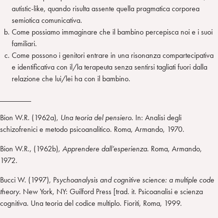
autistic-like, quando risulta assente quella pragmatica corporea
semiotica comunicativa.
Come possiamo immaginare che il bambino percepisca noi e i suoi
familiari.
Come possono i genitori entrare in una risonanza compartecipativa
e identificativa con il/la terapeuta senza sentirsi tagliati fuori dalla
relazione che lui/lei ha con il bambino.
________
Bion W.R. (1962a),
Una teoria del pensiero.
In: Analisi degli
schizofrenici e metodo psicoanalitico. Roma, Armando, 1970.
Bion W.R., (1962b),
Apprendere dall’esperienza.
Roma, Armando,
1972.
Bucci W. (1997), Ps
ychoanalysis and cognitive science: a multiple code
theory.
New York, NY: Guilford Press [trad. it. Psicoanalisi e scienza
cognitiva. Una teoria del codice multiplo. Fioriti, Roma, 1999.