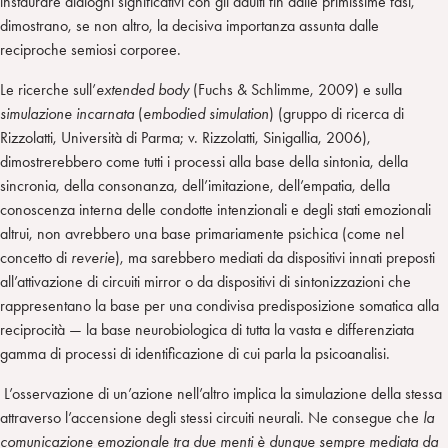
instaurare dialoghi significativi con gli adulti fin dalle primissime fasi,
dimostrano, se non altro, la decisiva importanza assunta dalle
reciproche semiosi corporee.
Le ricerche sull’
extended body
(Fuchs & Schlimme, 2009) e sulla
simulazione incarnata
(
embodied simulation
) (gruppo di ricerca di
Rizzolatti, Università di Parma; v. Rizzolatti, Sinigallia, 2006),
dimostrerebbero come tutti i processi alla base della sintonia, della
sincronia, della consonanza, dell’imitazione, dell’empatia, della
conoscenza interna delle condotte intenzionali e degli stati emozionali
altrui, non avrebbero una base primariamente psichica (come nel
concetto di
reverie
), ma sarebbero mediati da dispositivi innati preposti
all’attivazione di circuiti mirror o da dispositivi di sintonizzazioni che
rappresentano la base per una condivisa predisposizione somatica alla
reciprocità — la base neurobiologica di tutta la vasta e differenziata
gamma di processi di identificazione di cui parla la psicoanalisi.
L’osservazione di un’azione nell’altro implica la simulazione della stessa
attraverso l’accensione degli stessi circuiti neurali. Ne consegue che
la
comunicazione emozionale tra due menti è dunque sempre mediata da