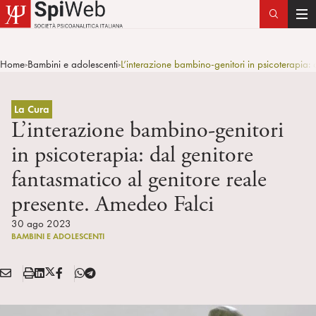
T
o
g
Home
Bambini e adolescenti
L’interazione bambino-genitori in psicoterapia:
>
>
g
l
e
La Cura
n
L’interazione bambino-genitori
a
in psicoterapia: dal genitore
v
fantasmatico al genitore reale
i
g
presente. Amedeo Falci
a
30 ago 2023
t
BAMBINI E ADOLESCENTI
i
o
E
S
L
X
F
T
n
Condividi:
M
t
i
/
B
e
A
a
n
T
l