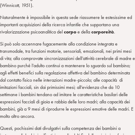
(Winnicott, 1951).
Naturalmente è impossibile in questa sede riassumere le estesissime ed
importanti acquisizioni della ricerca infantile che supportano una
rivalorizzazione psicoanalitica del
corpo
e della
corporeità
.
Si può solo accennare fugacemente alla condizione integrata e
transmodale, tra funzioni motorie, sensoriali, emozionali, nei primi mesi
di vita; alla comprovate sincronizzazioni dell’attività cerebrale di madre e
bambino purché l’adulto continui a mantenere lo sguardo sul bambino;
agli effetti benefici sulla regolazione affettiva del bambino determinata
dal contatto fisico nelle interazioni madre-piccolo; alle capacità di
imitazioni facciali, sin dai primissimi mesi; all’evidenza che da 10
settimane i bambini tendano ad imitare le caratteristiche basilari delle
espressioni facciali di gioia e rabbia delle loro madri; alla capacità dei
bambini, già a 9 mesi di riprodurre le espressioni emotive delle madri. E
molto altro ancora.
Questi, pochissimi dati divulgativi sulla competenza dei bambini a