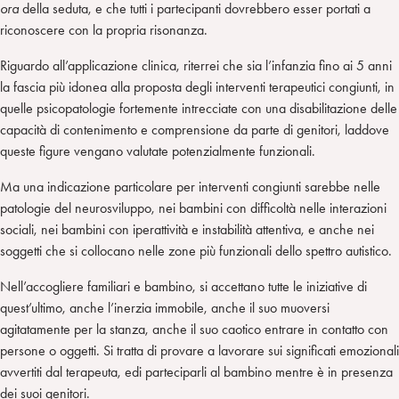
ora
della seduta, e che tutti i partecipanti dovrebbero esser portati a
riconoscere con la propria risonanza.
Riguardo all’applicazione clinica, riterrei che sia l’infanzia fino ai 5 anni
la fascia più idonea alla proposta degli interventi terapeutici congiunti, in
quelle psicopatologie fortemente intrecciate con una disabilitazione delle
capacità di contenimento e comprensione da parte di genitori, laddove
queste figure vengano valutate potenzialmente funzionali.
Ma una indicazione particolare per interventi congiunti sarebbe nelle
patologie del neurosviluppo, nei bambini con difficoltà nelle interazioni
sociali, nei bambini con iperattività e instabilità attentiva, e anche nei
soggetti che si collocano nelle zone più funzionali dello spettro autistico.
Nell’accogliere familiari e bambino, si accettano tutte le iniziative di
quest’ultimo, anche l’inerzia immobile, anche il suo muoversi
agitatamente per la stanza, anche il suo caotico entrare in contatto con
persone o oggetti. Si tratta di provare a lavorare sui significati emozionali
avvertiti dal terapeuta, edi parteciparli al bambino mentre è in presenza
dei suoi genitori.