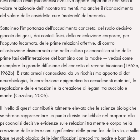
Nell’ambito della psicoanalisi evolutiva appare importante non solo il
valore relazionale dell’incontro tra menti, ma anche il riconoscimento
del valore delle cosiddette cure ‘materiali’ del neonato.
Sottolineo l’importanza dell’accudimento concreto, del ruolo decisivo
giocato dai gesti, dai contatti fisici, dalla veicolazione corporea, per
l’appunto
incarnata
, delle prime relazioni affettive, di contro
all’astrazione disincarnata che nella cultura psicoanalitica si ha delle
prime fasi dell’interazione del bambino con la madre — vedasi come
esemplare la grande diffusione del concetto di
reverie
bioniana (1962a,
1962b). È stata ormai riconosciuta, da un ricchissimo apporto di dati
neurobiologici, la correlazione epigenetica tra accudimenti materiali, la
regolazione delle emozioni e la creazione di legami tra cucciolo e
madre (Cozolino, 2006).
Il livello di questi contributi è talmente elevato che le scienze biologiche
sembrano rappresentare un punto di vista ineludibile nel proporre alla
psicoanalisi decisive evidenze sulle relazioni tra mente e corpo nella
creazione delle interazioni significative delle prime fasi della vita, e sulla
base neurobiologica delle identificazioni precoci tra madre e bambino