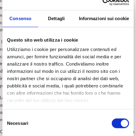
continua riconsiderazione del contributo che madre e padre negoziano
tra di loro nella attribuzione di ruoli, funzioni, dal momento che tali ruoli
non appaiono più come competenze naturali o di genere, nella
Consenso
Dettagli
Informazioni sui cookie
consapevolezza attuale che siano invece costrutti ‘dettati’ dai contesti
storici, culturali e politici (Mondello, 2001).
Questo sito web utilizza i cookie
I genitori pur presenti nella stanza di terapia, nelle loro
rappresentazioni simboliche nel gioco e nei disegni dei bambini, sia
Utilizziamo i cookie per personalizzare contenuti ed
come fantasmi delle relazioni precoci, sia come genitori della
annunci, per fornire funzionalità dei social media e per
triangolazione edipica, possono nondimeno riprendere la loro funzione
analizzare il nostro traffico. Condividiamo inoltre
di essenziali, insostituibili e attivi interlocutori,
in presenza
, nelle loro
informazioni sul modo in cui utilizzi il nostro sito con i
interazioni significative con il figlio, anche in alcuni contesti
nostri partner che si occupano di analisi dei dati web,
psicoterapeutici.
pubblicità e social media, i quali potrebbero combinarle
con altre informazioni che hai fornito loro o che hanno
Le esperienze emozionali, affettive, di legame, nel corso della terapia
raccolto dal tuo utilizzo dei loro servizi.
analitica non sono solo segni di una ripetizione del passato, quanto
anche una continua
rimodulazione attuale delle emozioni
S
nell’interazione significativa con l’altro, in presenza
.
Necessari
e
Consentire a genitori e bambini in difficoltà l’esperienza possibile di una
l