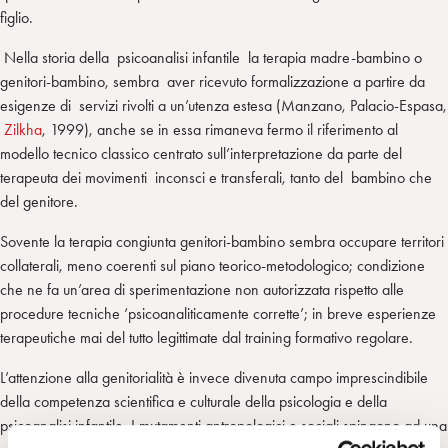
figlio.
Nella storia della psicoanalisi infantile la terapia madre-bambino o
genitori-bambino, sembra aver ricevuto formalizzazione a partire da
esigenze di servizi rivolti a un’utenza estesa (Manzano, Palacio-Espasa,
Zilkha
, 1999), anche se in essa rimaneva fermo il riferimento al
modello tecnico classico centrato sull’interpretazione da parte del
terapeuta dei movimenti inconsci e transferali, tanto del bambino che
del genitore.
Sovente la terapia congiunta genitori-bambino sembra occupare territori
collaterali, meno coerenti sul piano teorico-metodologico; condizione
che ne fa un’area di sperimentazione non autorizzata rispetto alle
procedure tecniche ‘psicoanaliticamente corrette’; in breve esperienze
terapeutiche mai del tutto legittimate dal training formativo regolare.
L’attenzione alla genitorialità è invece divenuta campo imprescindibile
della competenza scientifica e culturale della psicologia e della
psicoanalisi infantile. I mutamenti antropologici e sociali spingono ad una