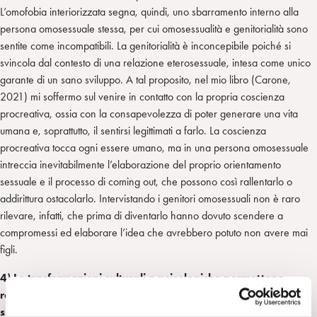
L’omofobia interiorizzata segna, quindi, uno sbarramento interno alla
persona omosessuale stessa, per cui omosessualità e genitorialità sono
sentite come incompatibili. La genitorialità è inconcepibile poiché si
svincola dal contesto di una relazione eterosessuale, intesa come unico
garante di un sano sviluppo. A tal proposito, nel mio libro (Carone,
2021) mi soffermo sul venire in contatto con la propria coscienza
procreativa, ossia con la consapevolezza di poter generare una vita
umana e, soprattutto, il sentirsi legittimati a farlo. La coscienza
procreativa tocca ogni essere umano, ma in una persona omosessuale
intreccia inevitabilmente l’elaborazione del proprio orientamento
sessuale e il processo di coming out, che possono così rallentarlo o
addirittura ostacolarlo. Intervistando i genitori omosessuali non è raro
rilevare, infatti, che prima di diventarlo hanno dovuto scendere a
compromessi ed elaborare l’idea che avrebbero potuto non avere mai
figli.
4) Le trasformazioni culturali e psicologiche permettono
realizzazione di desideri un tempo impossibili, non credi che
si delinei il rischio di dare spazio a fantasie onnipotenti