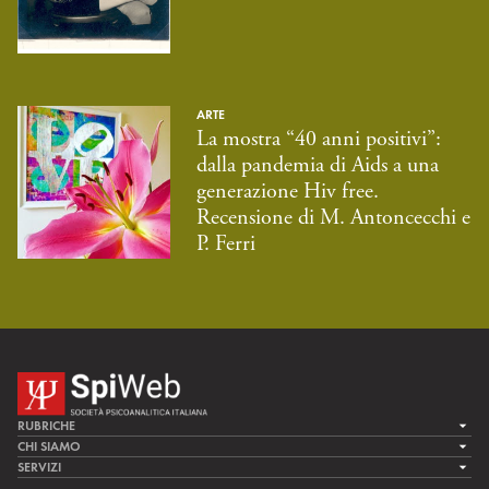
ARTE
La mostra “40 anni positivi”:
dalla pandemia di Aids a una
generazione Hiv free.
Recensione di M. Antoncecchi e
P. Ferri
RUBRICHE
LA CURA
CHI SIAMO
LA SPI
SERVIZI
LA RICERCA
SPIPEDIA