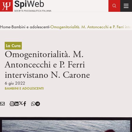
T
o
g
Home
Bambini e adolescenti
Omogenitorialità. M. Antoncecchi e P. Ferri int
>
>
g
l
e
La Cura
n
Omogenitorialità. M.
a
Antoncecchi e P. Ferri
v
intervistano N. Carone
i
g
6 giu 2022
a
BAMBINI E ADOLESCENTI
t
i
E
S
L
X
F
T
Condividi:
o
M
t
i
/
B
e
n
A
a
n
T
l
I
m
k
w
e
L
p
e
i
g