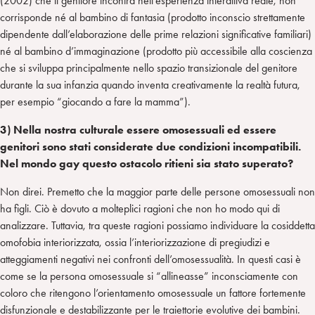
(2002) che il genitore incontra nell’esperienza interattiva reale, non
corrisponde né al bambino di fantasia (prodotto inconscio strettamente
dipendente dall’elaborazione delle prime relazioni significative familiari)
né al bambino d’immaginazione (prodotto più accessibile alla coscienza
che si sviluppa principalmente nello spazio transizionale del genitore
durante la sua infanzia quando inventa creativamente la realtà futura,
per esempio “giocando a fare la mamma”).
3) Nella nostra culturale essere omosessuali ed essere
genitori sono stati considerate due condizioni incompatibili.
Nel mondo gay questo ostacolo ritieni sia stato superato?
Non direi. Premetto che la maggior parte delle persone omosessuali non
ha figli. Ciò è dovuto a molteplici ragioni che non ho modo qui di
analizzare. Tuttavia, tra queste ragioni possiamo individuare la cosiddetta
omofobia interiorizzata, ossia l’interiorizzazione di pregiudizi e
atteggiamenti negativi nei confronti dell’omosessualità. In questi casi è
come se la persona omosessuale si “allineasse” inconsciamente con
coloro che ritengono l’orientamento omosessuale un fattore fortemente
disfunzionale e destabilizzante per le traiettorie evolutive dei bambini.