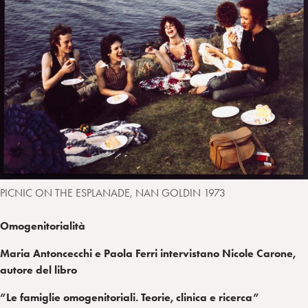
a
d
t
r
i
t
a
n
e
m
r
PICNIC ON THE ESPLANADE, NAN GOLDIN 1973
Omogenitorialità
Maria Antoncecchi e Paola Ferri intervistano Nicole Carone,
autore del libro
”Le famiglie omogenitoriali. Teorie, clinica e ricerca”