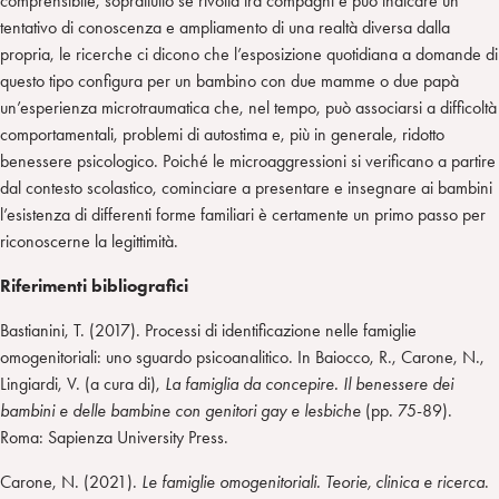
comprensibile, soprattutto se rivolta tra compagni e può indicare un
tentativo di conoscenza e ampliamento di una realtà diversa dalla
propria, le ricerche ci dicono che l’esposizione quotidiana a domande di
questo tipo configura per un bambino con due mamme o due papà
un’esperienza microtraumatica che, nel tempo, può associarsi a difficoltà
comportamentali, problemi di autostima e, più in generale, ridotto
benessere psicologico. Poiché le microaggressioni si verificano a partire
dal contesto scolastico, cominciare a presentare e insegnare ai bambini
l’esistenza di differenti forme familiari è certamente un primo passo per
riconoscerne la legittimità.
Riferimenti bibliografici
Bastianini, T. (2017). Processi di identificazione nelle famiglie
omogenitoriali: uno sguardo psicoanalitico. In Baiocco, R., Carone, N.,
Lingiardi, V. (a cura di),
La famiglia da concepire. Il benessere dei
bambini e delle bambine con genitori gay e lesbiche
(pp. 75-89).
Roma: Sapienza University Press.
Carone, N. (2021).
Le famiglie omogenitoriali. Teorie, clinica e ricerca
.