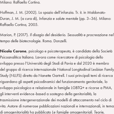
Milano: Raffaello Cortina.
Hoffman, J. M. (2002). Lo spazio dell’infanzia. Tr. it. in Maldonato-
Duran, J. M. (a cura di),
Infanzia e salute mentale
(pp. 3–36). Milano:
Raffaello Cortina, 2005.
Marion, P. (2017).
Il disagio del desiderio. Sessualità e procreazione nel
tempo delle biotecnologie
. Roma. Donzelli.
Nicola Carone
, psicologo e psicoterapeuta, è candidato della Società
Psicoanalitica Italiana. Lavora come ricercatore di psicologia dello
sviluppo presso l’Università degli Studi di Pavia e dal 2020 è membro
del gruppo di ricerca internazionale National Longitudinal Lesbian Family
Study (NLLFS) diretto da Nanette Gartrell. I suoi principali temi di ricerca
riguardano gli aspetti psicodinamici del funzionamento genitoriale, lo
sviluppo psicologico e relazionale in famiglie LGBTQ+ e ricorse a PMA,
gli interventi evidence-based a sostegno della genitorialità, la
trasmissione intergenerazionale dei modelli di attaccamento nel ciclo di
vita. Autore di numerose pubblicazioni nazionali e internazionali, in tema
di omogenitorialità ha pubblicato
Le famiglie omogenitoriali. Teorie,