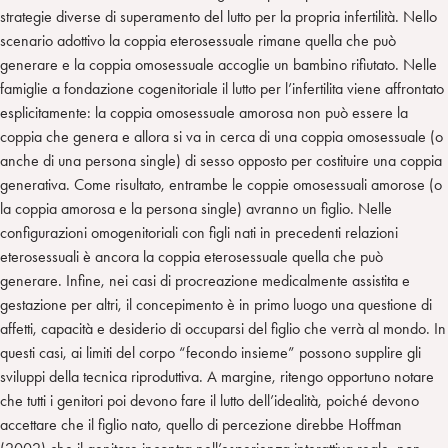
strategie diverse di superamento del lutto per la propria infertilità. Nello
scenario adottivo la coppia eterosessuale rimane quella che può
generare e la coppia omosessuale accoglie un bambino rifiutato. Nelle
famiglie a fondazione cogenitoriale il lutto per l’infertilita viene affrontato
esplicitamente: la coppia omosessuale amorosa non può essere la
coppia che genera e allora si va in cerca di una coppia omosessuale (o
anche di una persona single) di sesso opposto per costituire una coppia
generativa. Come risultato, entrambe le coppie omosessuali amorose (o
la coppia amorosa e la persona single) avranno un figlio. Nelle
configurazioni omogenitoriali con figli nati in precedenti relazioni
eterosessuali è ancora la coppia eterosessuale quella che può
generare. Infine, nei casi di procreazione medicalmente assistita e
gestazione per altri, il concepimento è in primo luogo una questione di
affetti, capacità e desiderio di occuparsi del figlio che verrà al mondo. In
questi casi, ai limiti del corpo “fecondo insieme” possono supplire gli
sviluppi della tecnica riproduttiva. A margine, ritengo opportuno notare
che tutti i genitori poi devono fare il lutto dell’idealità, poiché devono
accettare che il figlio nato, quello di percezione direbbe Hoffman