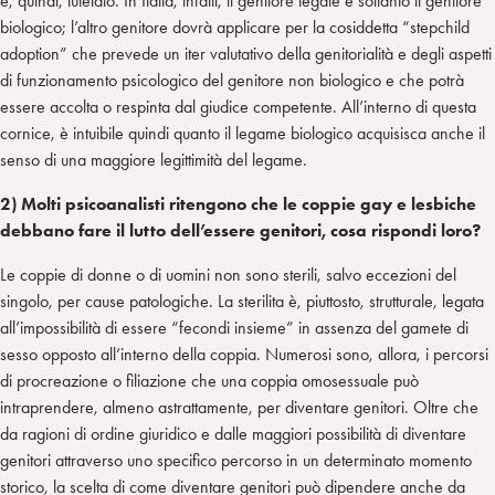
e, quindi, tutelato. In Italia, infatti, il genitore legale è soltanto il genitore
biologico; l’altro genitore dovrà applicare per la cosiddetta “stepchild
adoption” che prevede un iter valutativo della genitorialità e degli aspetti
di funzionamento psicologico del genitore non biologico e che potrà
essere accolta o respinta dal giudice competente. All’interno di questa
cornice, è intuibile quindi quanto il legame biologico acquisisca anche il
senso di una maggiore legittimità del legame.
2) Molti psicoanalisti ritengono che le coppie gay
e lesbiche
debbano fare il lutto dell’essere genitori, cosa rispondi loro?
Le coppie di donne o di uomini non sono sterili, salvo eccezioni del
singolo, per cause patologiche. La sterilita è, piuttosto, strutturale, legata
all’impossibilità di essere “fecondi insieme” in assenza del gamete di
sesso opposto all’interno della coppia. Numerosi sono, allora, i percorsi
di procreazione o filiazione che una coppia omosessuale può
intraprendere, almeno astrattamente, per diventare genitori. Oltre che
da ragioni di ordine giuridico e dalle maggiori possibilità di diventare
genitori attraverso uno specifico percorso in un determinato momento
storico, la scelta di come diventare genitori può dipendere anche da