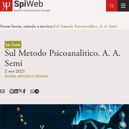
T
o
g
Home
Teoria, metodo e tecnica
Sul Metodo Psicoanalitico. A. A. Semi
>
>
g
l
e
La Cura
n
Sul Metodo Psicoanalitico. A. A.
a
Semi
v
i
2 nov 2021
TEORIA, METODO E TECNICA
g
a
E
S
L
X
F
T
t
Condividi:
M
t
i
/
B
e
i
A
a
n
T
l
o
I
m
k
w
e
n
L
p
e
i
g
a
d
t
r