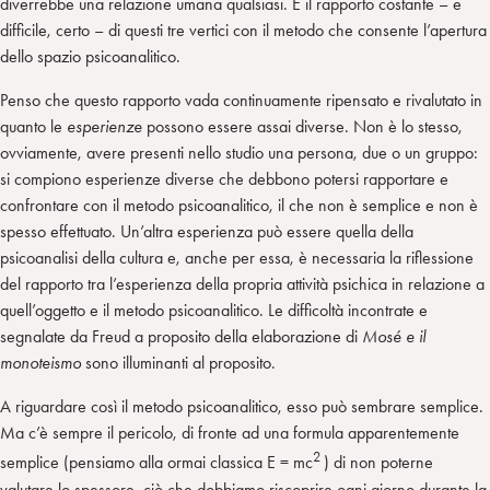
diverrebbe una relazione umana qualsiasi. È il rapporto costante – e
difficile, certo – di questi tre vertici con il metodo che consente l’apertura
dello spazio psicoanalitico.
Penso che questo rapporto vada continuamente ripensato e rivalutato in
quanto le
esperienze
possono essere assai diverse. Non è lo stesso,
ovviamente, avere presenti nello studio una persona, due o un gruppo:
si compiono esperienze diverse che debbono potersi rapportare e
confrontare con il metodo psicoanalitico, il che non è semplice e non è
spesso effettuato. Un’altra esperienza può essere quella della
psicoanalisi della cultura e, anche per essa, è necessaria la riflessione
del rapporto tra l’esperienza della propria attività psichica in relazione a
quell’oggetto e il metodo psicoanalitico. Le difficoltà incontrate e
segnalate da Freud a proposito della elaborazione di
Mosé e il
monoteismo
sono illuminanti al proposito.
A riguardare così il metodo psicoanalitico, esso può sembrare semplice.
Ma c’è sempre il pericolo, di fronte ad una formula apparentemente
2
semplice (pensiamo alla ormai classica E = mc
) di non poterne
valutare lo spessore, ciò che dobbiamo riscoprire ogni giorno durante la