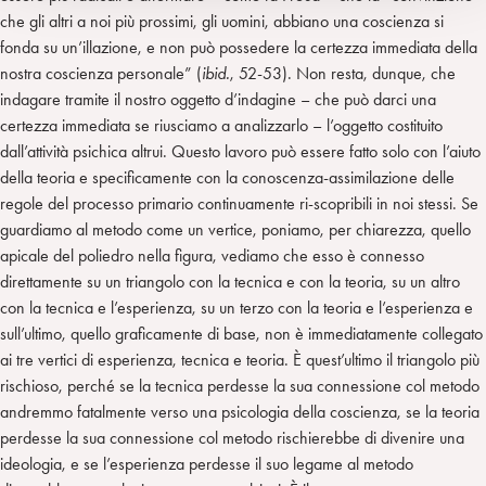
che gli altri a noi più prossimi, gli uomini, abbiano una coscienza si
fonda su un’illazione, e non può possedere la certezza immediata della
nostra coscienza personale” (
ibid.
, 52-53). Non resta, dunque, che
indagare tramite il nostro oggetto d’indagine – che può darci una
certezza immediata se riusciamo a analizzarlo – l’oggetto costituito
dall’attività psichica altrui. Questo lavoro può essere fatto solo con l’aiuto
della teoria e specificamente con la conoscenza-assimilazione delle
regole del processo primario continuamente ri-scopribili in noi stessi. Se
guardiamo al metodo come un vertice, poniamo, per chiarezza, quello
apicale del poliedro nella figura, vediamo che esso è connesso
direttamente su un triangolo con la tecnica e con la teoria, su un altro
con la tecnica e l’esperienza, su un terzo con la teoria e l’esperienza e
sull’ultimo, quello graficamente di base, non è immediatamente collegato
ai tre vertici di esperienza, tecnica e teoria. È quest’ultimo il triangolo più
rischioso, perché se la tecnica perdesse la sua connessione col metodo
andremmo fatalmente verso una psicologia della coscienza, se la teoria
perdesse la sua connessione col metodo rischierebbe di divenire una
ideologia, e se l’esperienza perdesse il suo legame al metodo