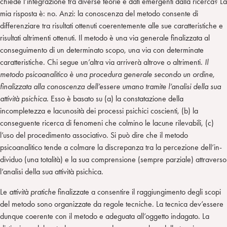
chiede l’integrazione tra diverse teorie e dati emergenti dalla ricerca? La
mia risposta è: no. Anzi: la conoscenza del metodo consente di
differenziare tra risultati ottenuti coerentemente alle sue caratteristiche e
risultati altrimenti ottenuti. Il metodo è una via generale finalizzata al
conseguimento di un determinato scopo, una via con determinate
caratteristiche. Chi segue un’altra via arriverà altrove o altrimenti.
Il
metodo psicoanalitico è una procedura generale secondo un ordine,
finalizzata alla conoscenza dell’essere umano tramite l’analisi della sua
attività psichica.
Esso è basato su (a) la constatazione della
incompletezza e lacunosità dei processi psichici coscienti, (b) la
conseguente ricerca di fenomeni che colmino le lacune rilevabili, (c)
l’uso del procedimento associativo. Si può dire che il metodo
psicoanalitico tende a colmare la discrepanza tra la percezione dell’in-
dividuo (una totalità) e la sua comprensione (sempre parziale) attraverso
l’analisi della sua attività psichica.
Le
attività pratiche
finalizzate a consentire il raggiungimento degli scopi
del metodo sono organizzate da regole tecniche. La tecnica dev’essere
dunque coerente con il metodo e adeguata all’oggetto indagato. La