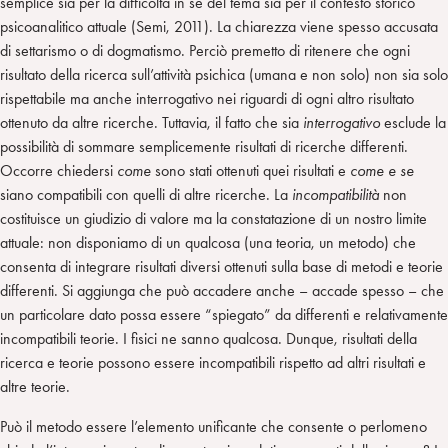
semplice sia per la difficoltà in sé del tema sia per il contesto storico
psicoanalitico attuale (Semi, 2011). La chiarezza viene spesso accusata
di settarismo o di dogmatismo. Perciò premetto di ritenere che ogni
risultato della ricerca sull’attività psichica (umana e non solo) non sia solo
rispettabile ma anche interrogativo nei riguardi di ogni altro risultato
ottenuto da altre ricerche. Tuttavia, il fatto che sia
interrogativo
esclude la
possibilità di sommare semplicemente risultati di ricerche differenti.
Occorre chiedersi
come
sono stati ottenuti quei risultati e
come e se
siano compatibili con quelli di altre ricerche. La
incompatibilità
non
costituisce un giudizio di valore ma la constatazione di un nostro limite
attuale: non disponiamo di un qualcosa (una teoria, un metodo) che
consenta di integrare risultati diversi ottenuti sulla base di metodi e teorie
differenti. Si aggiunga che può accadere anche – accade spesso – che
un particolare dato possa essere “spiegato” da differenti e relativamente
incompatibili teorie. I fisici ne sanno qualcosa. Dunque, risultati della
ricerca e teorie possono essere incompatibili rispetto ad altri risultati e
altre teorie.
Può il metodo essere l’elemento unificante che consente o perlomeno