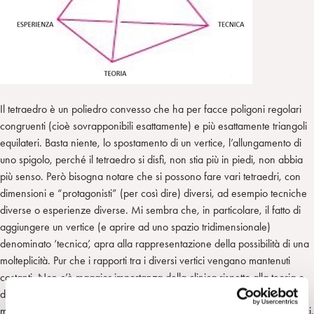
Il tetraedro è un poliedro convesso che ha per facce poligoni regolari
congruenti (cioè sovrapponibili esattamente) e più esattamente triangoli
equilateri. Basta niente, lo spostamento di un vertice, l’allungamento di
uno spigolo, perché il tetraedro si disfi, non stia più in piedi, non abbia
più senso. Però bisogna notare che si possono fare vari tetraedri, con
dimensioni e “protagonisti” (per così dire) diversi, ad esempio tecniche
diverse o esperienze diverse. Mi sembra che, in particolare, il fatto di
aggiungere un vertice (e aprire ad uno spazio tridimensionale)
denominato ‘tecnica’, apra alla rappresentazione della possibilità di una
molteplicità. Pur che i rapporti tra i diversi vertici vengano mantenuti
costanti. Non c’è maggior importanza della clinica rispetto alla teoria o
della teoria rispetto al metodo o del metodo rispetto alla clinica. Né c’è
maggior importanza della tecnica rispetto a ciascuno degli altri tre vertici.