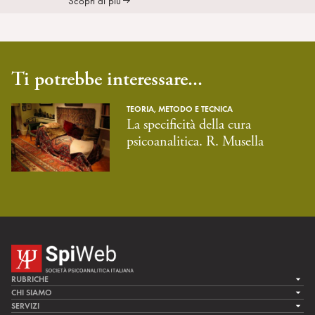
Scopri di più
Ti potrebbe interessare...
TEORIA, METODO E TECNICA
La specificità della cura
psicoanalitica. R. Musella
RUBRICHE
LA CURA
CHI SIAMO
LA SPI
SERVIZI