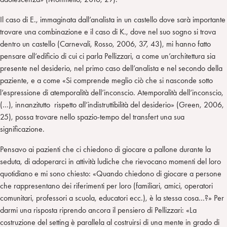
Il caso di E., immaginata dall’analista in un castello dove sarà importante
trovare una combinazione e il caso di K., dove nel suo sogno si trova
dentro un castello (Carnevali, Rosso, 2006, 37, 43), mi hanno fatto
pensare all’edificio di cui ci parla Pellizzari, a come un’architettura sia
presente nel desiderio, nel primo caso dell’analista e nel secondo della
paziente, e a come «Si comprende meglio ciò che si nasconde sotto
l’espressione di atemporalità dell’inconscio. Atemporalità dell’inconscio,
(…), innanzitutto rispetto all’indistruttibilità del desiderio» (Green, 2006,
25), possa trovare nello spazio-tempo del transfert una sua
significazione.
Pensavo ai pazienti che ci chiedono di giocare a pallone durante la
seduta, di adoperarci in attività ludiche che rievocano momenti del loro
quotidiano e mi sono chiesto: «Quando chiedono di giocare a persone
che rappresentano dei riferimenti per loro (familiari, amici, operatori
comunitari, professori a scuola, educatori ecc.), è la stessa cosa…?» Per
darmi una risposta riprendo ancora il pensiero di Pellizzari: «La
costruzione del setting è parallela al costruirsi di una mente in grado di