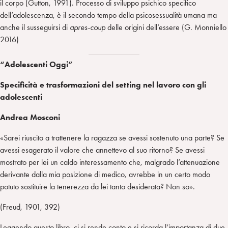
il corpo (Gutton, 1991). Processo di sviluppo psichico specifico
dell’adolescenza, è il secondo tempo della psicosessualità umana ma
anche il susseguirsi di
apres-coup
delle origini dell’essere (G. Monniello
2016)
“Adolescenti Oggi”
Specificità e trasformazioni del setting nel lavoro con gli
adolescenti
Andrea Mosconi
«Sarei riuscito a trattenere la ragazza se avessi sostenuto una parte? Se
avessi esagerato il valore che annettevo al suo ritorno? Se avessi
mostrato per lei un caldo interessamento che, malgrado l’attenuazione
derivante dalla mia posizione di medico, avrebbe in un certo modo
potuto sostituire la tenerezza da lei tanto desiderata? Non so».
(Freud, 1901, 392)
Leggendo questo libro, ci si rende conto e si ricorda l’importanza di due