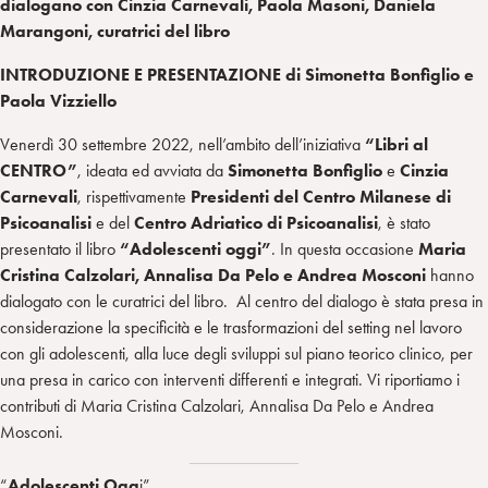
dialogano con Cinzia Carnevali, Paola Masoni, Daniela
Marangoni, curatrici del libro
INTRODUZIONE E PRESENTAZIONE di Simonetta Bonfiglio e
Paola Vizziello
Venerdì 30 settembre 2022, nell’ambito dell’iniziativa
“Libri al
CENTRO”
, ideata ed avviata da
Simonetta Bonfiglio
e
Cinzia
Carnevali
, rispettivamente
Presidenti del Centro Milanese di
Psicoanalisi
e del
Centro Adriatico di Psicoanalisi
, è stato
presentato il libro
“Adolescenti oggi”
. In questa occasione
Maria
Cristina Calzolari, Annalisa Da Pelo e
Andrea Mosconi
hanno
dialogato con le curatrici del libro.
Al centro del dialogo è stata presa in
considerazione la specificità e le trasformazioni del setting nel lavoro
con gli adolescenti, alla luce degli sviluppi sul piano teorico clinico, per
una presa in carico con interventi differenti e integrati. Vi riportiamo i
contributi di Maria Cristina Calzolari, Annalisa Da Pelo e Andrea
Mosconi.
“
Adolescenti Ogg
i”