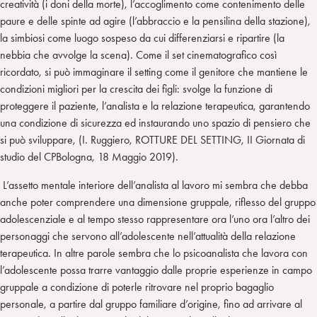
creatività (i doni della morte), l’accoglimento come contenimento delle
paure e delle spinte ad agire (l’abbraccio e la pensilina della stazione),
la simbiosi come luogo sospeso da cui differenziarsi e ripartire (la
nebbia che avvolge la scena). Come il set cinematografico così
ricordato, si può immaginare il setting come il genitore che mantiene le
condizioni migliori per la crescita dei figli: svolge la funzione di
proteggere il paziente, l’analista e la relazione terapeutica, garantendo
una condizione di sicurezza ed instaurando uno spazio di pensiero che
si può sviluppare, (I. Ruggiero, ROTTURE DEL SETTING, II Giornata di
studio del CPBologna, 18 Maggio 2019).
L’assetto mentale interiore dell’analista al lavoro mi sembra che debba
anche poter comprendere una dimensione gruppale, riflesso del gruppo
adolescenziale e al tempo stesso rappresentare ora l’uno ora l’altro dei
personaggi che servono all’adolescente nell’attualità della relazione
terapeutica. In altre parole sembra che lo psicoanalista che lavora con
l’adolescente possa trarre vantaggio dalle proprie esperienze in campo
gruppale a condizione di poterle ritrovare nel proprio bagaglio
personale, a partire dal gruppo familiare d’origine, fino ad arrivare al