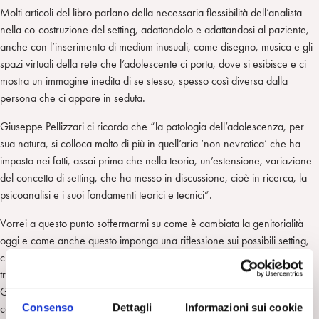
Molti articoli del libro parlano della necessaria flessibilità dell’analista
nella co-costruzione del setting, adattandolo e adattandosi al paziente,
anche con l’inserimento di medium inusuali, come disegno, musica e gli
spazi virtuali della rete che l’adolescente ci porta, dove si esibisce e ci
mostra un immagine inedita di se stesso, spesso così diversa dalla
persona che ci appare in seduta.
Giuseppe Pellizzari ci ricorda che “la patologia dell’adolescenza, per
sua natura, si colloca molto di più in quell’aria ‘non nevrotica’ che ha
imposto nei fatti, assai prima che nella teoria, un’estensione, variazione
del concetto di setting, che ha messo in discussione, cioè in ricerca, la
psicoanalisi e i suoi fondamenti teorici e tecnici”.
Vorrei a questo punto soffermarmi su come è cambiata la genitorialità
oggi e come anche questo imponga una riflessione sui possibili setting,
che includano anche i genitori nella cura dell’adolescente. Nel libro si
trovano numerosi lavori su questo tema.Daniela Marangoni e Maria
Grazia Minenna affermano che “il problema del trattamento della
Consenso
Dettagli
Informazioni sui cookie
coppia genitoriale e dell’adolescente sta diventando un elemento