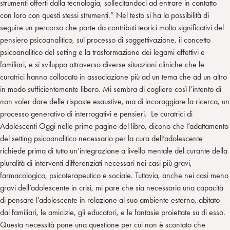
strumenti offerti dalla tecnologia, sollecitandoci ad entrare in contatto
con loro con questi stessi strumenti.” Nel testo si ha la possibilità di
seguire un percorso che parte da contributi teorici molto significativi del
pensiero psicoanalitico, sul processo di soggettivazione, il concetto
psicoanalitico del setting e la trasformazione dei legami affettivi e
familiari, e si sviluppa attraverso diverse situazioni cliniche che le
curatrici hanno collocato in associazione più ad un tema che ad un altro
in modo sufficientemente libero. Mi sembra di cogliere così l’intento di
non voler dare delle risposte esaustive, ma di incoraggiare la ricerca, un
processo generativo di interrogativi e pensieri. Le curatrici di
Adolescenti Oggi nelle prime pagine del libro, dicono che l’adattamento
del setting psicoanalitico necessario per la cura dell’adolescente
richiede prima di tutto un’integrazione a livello mentale del curante della
pluralità di interventi differenziati necessari nei casi più gravi,
farmacologico, psicoterapeutico e sociale. Tuttavia, anche nei casi meno
gravi dell’adolescente in crisi, mi pare che sia necessaria una capacità
di pensare l’adolescente in relazione al suo ambiente esterno, abitato
dai familiari, le amicizie, gli educatori, e le fantasie proiettate su di esso.
Questa necessità pone una questione per cui non è scontato che