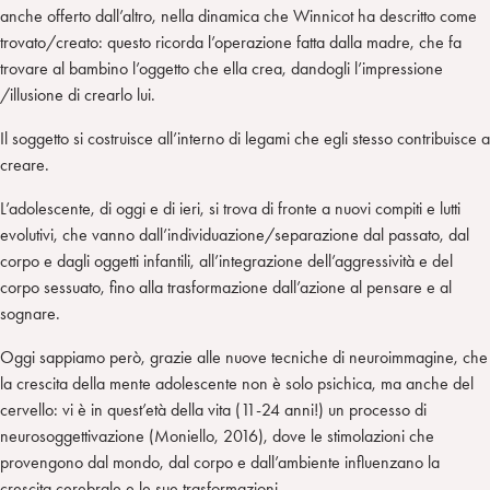
anche offerto dall’altro, nella dinamica che Winnicot ha descritto come
trovato/creato: questo ricorda l’operazione fatta dalla madre, che fa
trovare al bambino l’oggetto che ella crea, dandogli l’impressione
/illusione di crearlo lui.
Il soggetto si costruisce all’interno di legami che egli stesso contribuisce a
creare.
L’adolescente, di oggi e di ieri, si trova di fronte a nuovi compiti e lutti
evolutivi, che vanno dall’individuazione/separazione dal passato, dal
corpo e dagli oggetti infantili, all’integrazione dell’aggressività e del
corpo sessuato, fino alla trasformazione dall’azione al pensare e al
sognare.
Oggi sappiamo però, grazie alle nuove tecniche di neuroimmagine, che
la crescita della mente adolescente non è solo psichica, ma anche del
cervello: vi è in quest’età della vita (11-24 anni!) un processo di
neurosoggettivazione (Moniello, 2016), dove le stimolazioni che
provengono dal mondo, dal corpo e dall’ambiente influenzano la
crescita cerebrale e le sue trasformazioni.