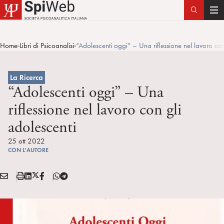
T
o
g
Home
Libri di Psicoanalisi
“Adolescenti oggi” – Una riflessione nel lavoro con
>
>
g
l
e
La Ricerca
n
“Adolescenti oggi” – Una
a
riflessione nel lavoro con gli
v
adolescenti
i
g
25 ott 2022
a
CON L'AUTORE
t
i
E
S
L
X
F
T
Condividi:
o
M
t
i
/
B
e
n
A
a
n
T
l
I
m
k
w
e
L
p
e
i
g