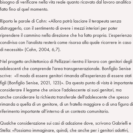
bisogno di verificare nella vita reale quanto ricavato dal lavoro analitico
fatto fino al quel momento.
Riporto le parole di Cahn: «Allora potrà lasciare il terapeuta senza
distruggerlo, con il sentimento di avere i mezzi interiori per poter
riprendere il cammino nella direzione che ha fatto propria. L’esperienza
condivisa con l’analista resterà come risorsa alla quale ricorrere in caso
di necessità» (Cahn, 2004, 6,7).
Nel progetto architettonico di Pellizzari rientra il lavoro con genitori degli
adolescenti che comprende l’area transgenerazionale. Bonfiglio Senise
scrive: «Il modo di essere genitori rimanda all’esperienza di essere stati
figli (Bonfiglio Senise, 2021, 123)». Da questo punto di vista è importante
considerare il legame che unisce l’adolescente ai suoi genitori, ma
anche considerare la richiesta transferale dell’adolescente che spesso
rimanda a quella di un genitore, di un fratello maggiore o di una figura di
riferimento importante all’interno di un contesto comunitario.
Qualche considerazione sui casi di adozione dove, scrivono Gabrielli e
Stella: «Possiamo immaginare, quindi, che anche per i genitori adottivi,