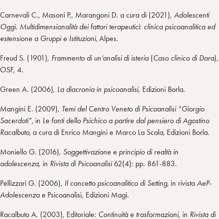
Carnevali C., Masoni P., Marangoni D. a cura di (2021),
Adolescenti
Oggi. Multidimensionalità dei fattori terapeutici
:
clinica psicoanalitica ed
estensione a Gruppi e Istituzioni,
Alpes.
Freud S. (1901),
Frammento di un’analisi di isteria
(
Caso clinico di Dora
),
OSF, 4.
Green A. (2006),
La diacronia in psicoanalisi
, Edizioni Borla.
Mangini E. (2009),
Temi del Centro Veneto di Psicoanalisi “Giorgio
Sacerdoti”,
in
Le fonti dello Psichico a partire dal pensiero di Agostino
Racalbuto,
a cura di Enrico Mangini e Marco La Scala
,
Edizioni Borla.
Moniello G. (2016),
Soggettivazione e principio di realtà in
adolescenza
, in
Rivista di Psicoanalisi
62(4): pp. 861-883.
Pellizzari G. (2006),
Il concetto psicoanalitico di Setting,
in rivista
AeP-
Adolescenza e
Psicoanalisi, Edizioni Magi.
Racalbuto A. (2003), Editoriale:
Continuità e trasformazioni
, in
Rivista di