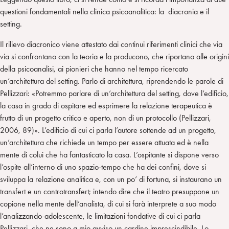
questioni fondamentali nella clinica psicoanalitica: la diacronia e il
setting.
Il rilievo diacronico viene attestato dai continui riferimenti clinici che via
via si confrontano con la teoria e la producono, che riportano alle origini
della psicoanalisi, ai pionieri che hanno nel tempo ricercato
un’architettura del setting. Parlo di architettura, riprendendo le parole di
Pellizzari: «Potremmo parlare di un’architettura del setting, dove l’edificio,
la casa in grado di ospitare ed esprimere la relazione terapeutica è
frutto di un progetto critico e aperto, non di un protocollo (Pellizzari,
2006, 89)». L’edificio di cui ci parla l’autore sottende ad un progetto,
un’architettura che richiede un tempo per essere attuata ed è nella
mente di colui che ha fantasticato la casa. L’ospitante si dispone verso
l’ospite all’interno di uno spazio-tempo che ha dei confini, dove si
sviluppa la relazione analitica e, con un po’ di fortuna, si instaurano un
transfert e un controtransfert; intendo dire che il teatro presuppone un
copione nella mente dell’analista, di cui si farà interprete a suo modo
l’analizzando-adolescente, le limitazioni fondative di cui ci parla
Pellizzari, che ne sono a mio avviso un cardine imprescindibile. Lo