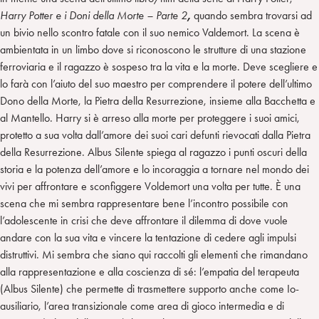
Harry Potter e i Doni della Morte – Parte 2
,
quando sembra trovarsi ad
un bivio nello scontro fatale con il suo nemico Valdemort. La scena è
ambientata in un limbo dove si riconoscono le strutture di una stazione
ferroviaria e il ragazzo è sospeso tra la vita e la morte. Deve scegliere e
lo farà con l’aiuto del suo maestro per comprendere il potere dell’ultimo
Dono della Morte, la Pietra della Resurrezione, insieme alla Bacchetta e
al Mantello. Harry si è arreso alla morte per proteggere i suoi amici,
protetto a sua volta dall’amore dei suoi cari defunti rievocati dalla Pietra
della Resurrezione. Albus Silente spiega al ragazzo i punti oscuri della
storia e la potenza dell’amore e lo incoraggia a tornare nel mondo dei
vivi per affrontare e sconfiggere Voldemort una volta per tutte. È una
scena che mi sembra rappresentare bene l’incontro possibile con
l’adolescente in crisi che deve affrontare il dilemma di dove vuole
andare con la sua vita e vincere la tentazione di cedere agli impulsi
distruttivi. Mi sembra che siano qui raccolti gli elementi che rimandano
alla rappresentazione e alla coscienza di sé: l’empatia del terapeuta
(Albus Silente) che permette di trasmettere supporto anche come Io-
ausiliario, l’area transizionale come area di gioco intermedia e di