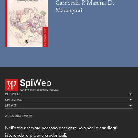
Carnevali, P. Masoni, D.
Marangoni
RUBRICHE
LA CURA
CHI SIAMO
LA SPI
SERVIZI
LA RICERCA
SPIPEDIA
TEAM DI SPIWEB
AREA RISERVATA
CULTURA E SOCIETÀ
CERCA UNO PSICOANALISTA
CONTATTI
Nell'area riservata possono accedere solo soci e candidati
MULTIMEDIA
ARCHIVIO STORICO
inserendo le proprie credenziali.
RIVISTE