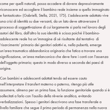
come per quelli naturali, possa accadere di dovere depressivamente
riconoscere ed accogliere il bambino reale insieme a quello immaginato
e fantasticato» (Gabrielli, Stella, 2021, 175). L’adolescente adottato vive
una crisi di identità su due versanti, da un lato deve attraversare il
processo di soggettivazione di cui largamente si parla nel lavoro degli
autori del libro, dall’altro la sua identità è scissa poiché il bambino-
adolescente reale ha un’immagine di sé risultante dal tentativo di
‘risarcimento’ primario dei genitori adottivi e, nella pubertà, emerge
un’area traumatico abbandonica originaria che fatica a trovare una
significazione, un’area melanconica che deve fare i conti con l’assenza
dell’oggetto primario; questo in modo diverso a seconda dei paesi di
origine.
Con bambini e adolescenti adottati tendo ad essere cauto
nell’interpretare il transfert materno o paterno, ritengo più utile
assumere, almeno per un prima fase, la funzione genitoriale quando si è
sollecitati a farlo con l’ausilio della rêverie analitica, evitando
verbalizzazioni. Spesso i genitori descrivono una fase transferale a
livello familiare che segue il primo periodo di permanenza nella nuova