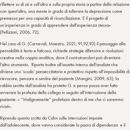
riflettere su di sé e sull’altro e sulla propria storia a partire dalla relazione
con quest’altro, una mente in grado di tollerare la depressione come
premessa per una capacità di riconciliazione. E il progetto di
un’esperienza in grado di apprendere dall’esperienza stessa»
(Pellizzari, 2006, 72).
Nel caso di G. (Carnevali, Maestro, 2021, 91,92,93) il passaggio alla
pensabilità è lento e faticoso, richiede strategie difensive e risoluzioni
creative nella coppia analitica, dove il controtransfert può diventare
l’altro strumento. Riporta inoltre all’assetto interno dell’analista che
diviene uno ‘scudo’ paraeccitatorio e protettivo rispetto all’impossibilità di
rievocare, pensare e sentire del paziente (Mangini, 2009, 63); la
rabbia sentita dall’analista ha protetto G. e penso possa aver fatto
avverare la profezia della collega in seguito all’interruzione della
paziente: « “Malignamente” profetizzo dentro di me che ci saremmo
rivisti».
Riprendo quanto scritto da Cahn sulle interruzioni imposte
dall’adolescente, dove vanno considerate la paura di dipendenza e il