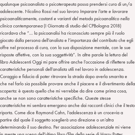
qualunque psicoanalista o psicoterapeuta possa prendersi cura di un/a
adolescente. Nicolino Rossi nel suo lavoro
Imparare l’arte e lavorare
psicoanaliticamente, costanti e varianti del metodo psicoanalitico nella
clinica contemporanea
(I Giornata di studio del CPBologna 2018)
ricordava che “… la psicoanalisi ha riconosciuto
sempre più il ruolo
giocato dalla persona dell’analista e l’importanza del
contributo che egli
offre nel processo di cura, con la sua disposizione
mentale, con le sue
risposte affettive, con la sua soggettività”. In altre parole la lettura del
libro Adolescenti Oggi mi pare offrire anche l’occasione di riflettere sulle
caratteristiche personali dell’analista utili nel lavoro in adolescenza.
Coraggio e fiducia di poter ritrovare la strada dopo averla smarrita e
che nel farlo sia possibile provare anche il piacere e il divertimento della
scoperta: è questo quello che mi verrebbe da dire come prima cosa,
anche se non sono caratteristiche specifiche. Queste stesse
caratteristiche mi sembra emergano anche dai racconti clinici che il testo
riporta. Come dice Raymond Cahn, l’adolescenza è un crocevia a
partire dal quale il soggetto sceglierà una direzione o un’altra
determinando il suo destino. Per associazione
adolescenziale
mi viene
in mente una scena dell’ultimo libro/film della serie di Harry Potter,