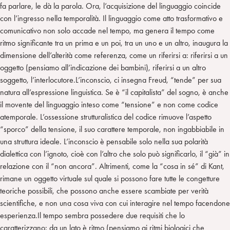
fa parlare, le dà la parola. Ora, l’acquisizione del linguaggio coincide
con l’ingresso nella temporalità. Il linguaggio come atto trasformativo e
comunicativo non solo accade nel tempo, ma genera il tempo come
ritmo significante tra un prima e un poi, tra un uno e un altro, inaugura la
dimensione dell’alterità come referenza, come un riferirsi a: riferirsi a un
oggetto (pensiamo all’indicazione dei bambini), riferirsi a un altro
soggetto, l’interlocutore.L’inconscio, ci insegna Freud, “tende” per sua
natura all’espressione linguistica. Se è “il capitalista” del sogno, è anche
il movente del linguaggio inteso come “tensione” e non come codice
atemporale. L’ossessione strutturalistica del codice rimuove l’aspetto
“sporco” della tensione, il suo carattere temporale, non ingabbiabile in
una struttura ideale. L’inconscio è pensabile solo nella sua polarità
dialettica con l’ignoto, cioè con l’altro che solo può significarlo, il “già” in
relazione con il “non ancora”. Altrimenti, come la “cosa in sé” di Kant,
rimane un oggetto virtuale sul quale si possono fare tutte le congetture
teoriche possibili, che possono anche essere scambiate per verità
scientifiche, e non una cosa viva con cui interagire nel tempo facendone
esperienza.Il tempo sembra possedere due requisiti che lo
caratterizzano: da un lato è ritmo (pensiamo ai ritmi biologici che