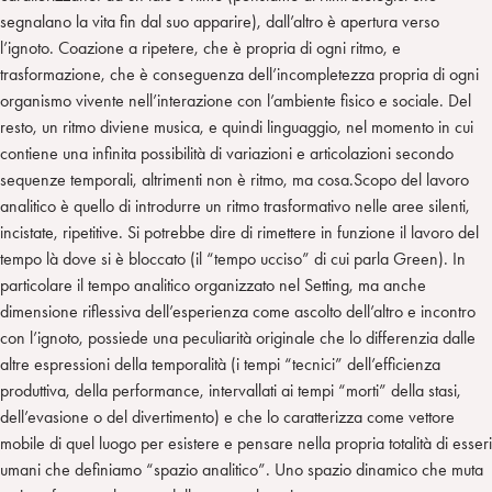
segnalano la vita fin dal suo apparire), dall’altro è apertura verso
l’ignoto. Coazione a ripetere, che è propria di ogni ritmo, e
trasformazione, che è conseguenza dell’incompletezza propria di ogni
organismo vivente nell’interazione con l’ambiente fisico e sociale. Del
resto, un ritmo diviene musica, e quindi linguaggio, nel momento in cui
contiene una infinita possibilità di variazioni e articolazioni secondo
sequenze temporali, altrimenti non è ritmo, ma cosa.Scopo del lavoro
analitico è quello di introdurre un ritmo trasformativo nelle aree silenti,
incistate, ripetitive. Si potrebbe dire di rimettere in funzione il lavoro del
tempo là dove si è bloccato (il “tempo ucciso” di cui parla Green). In
particolare il tempo analitico organizzato nel Setting, ma anche
dimensione riflessiva dell’esperienza come ascolto dell’altro e incontro
con l’ignoto, possiede una peculiarità originale che lo differenzia dalle
altre espressioni della temporalità (i tempi “tecnici” dell’efficienza
produttiva, della performance, intervallati ai tempi “morti” della stasi,
dell’evasione o del divertimento) e che lo caratterizza come vettore
mobile di quel luogo per esistere e pensare nella propria totalità di esseri
umani che definiamo “spazio analitico”. Uno spazio dinamico che muta