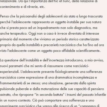
relazionale. Da qui l’importanza dell’hic et nunc, della relazione di
contenimento e di rêverie, etc.
Penso che la psicoanalisi degli adolescenti sia stata a lungo trascurata
perché l’adolescente rappresenta un oggetto instabile per sua natura
che si presta poco ad un inquadramento non solo diagnostico, ma
anche terapeutico. Oggi non a caso è invece diventata di interesse
primario dal momento che viviamo un periodo storico caratterizzato
proprio da quella instabilità e precarietà narcisistica che ha fino ad ora
visto l’adolescente come un oggetto poco affidabile scientificamente.
La questione dell’instabilità e dell’incertezza introducono, a mio avviso,
nuovi parametri che mi sento di riassumere come narcisistici-
esperienziali. L’adolescente presenta fisiologicamente una sofferenza
narcisistica come espressione di una drammatica incompletezza e
frammentarietà di se stesso; una situazione, generata dalla spinta
pulsionale puberale e dalla maturazione delle sue capacità di pensiero
astratto, che ripropone “in seconda battuta” i traumi del passato infantile
in un nuovo contesto. Ciò può comportare una sofferenza e uno
smarrimento narcisistico che vanno alla ricerca di un “compagno di