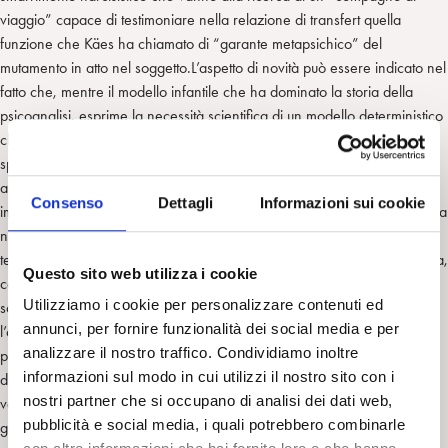
viaggio” capace di testimoniare nella relazione di transfert quella
funzione che Käes ha chiamato di “garante metapsichico” del
mutamento in atto nel soggetto.L’aspetto di novità può essere indicato nel
fatto che, mentre il modello infantile che ha dominato la storia della
psicoanalisi, esprime la necessità scientifica di un modello deterministico
che fondi la teoria, come per le scienze naturali, sulla predittività e sulla
spiegazione causale e strutturale dei fenomeni osservati (anche se
attualmente le stesse scienze naturali si sono allontanate da tale
Consenso
Dettagli
Informazioni sui cookie
impostazione neopositivista), il modello adolescenziale introduce per sua
natura un fattore di imprevedibilità non deterministica che perturba la
teoria e la mette in discussione. Il limite teorico della teoria psicoanalitica,
Questo sito web utilizza i cookie
come di qualsiasi teoria “psi”, è costituito dal mistero personale del
Utilizziamo i cookie per personalizzare contenuti ed
soggetto, ciò di cui non si può dare scienza dal momento che esso è
annunci, per fornire funzionalità dei social media e per
l’origine della scienza medesima. Non vi è età dove il mistero della
analizzare il nostro traffico. Condividiamo inoltre
persona “in stato nascente” si mostra con maggiore evidenza
informazioni sul modo in cui utilizzi il nostro sito con i
dell’adolescenza. Penso che questo modo di vedere possieda una
nostri partner che si occupano di analisi dei dati web,
valenza capace di rinnovare le modalità della cura psicoanalitica in
pubblicità e social media, i quali potrebbero combinarle
generale e quindi anche quella degli adulti.
D.: Ne “L’apprendista