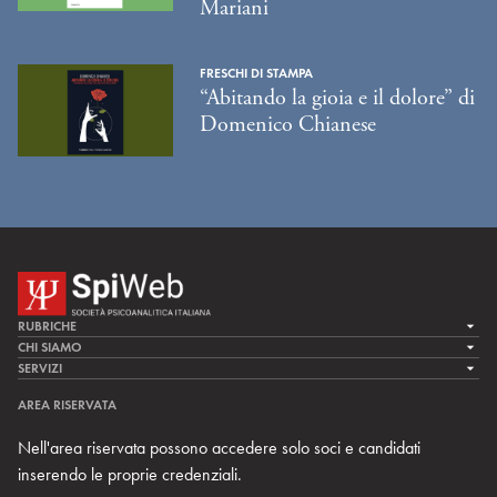
Mariani
FRESCHI DI STAMPA
“Abitando la gioia e il dolore” di
Domenico Chianese
RUBRICHE
LA CURA
CHI SIAMO
LA SPI
SERVIZI
LA RICERCA
SPIPEDIA
TEAM DI SPIWEB
AREA RISERVATA
CULTURA E SOCIETÀ
CERCA UNO PSICOANALISTA
CONTATTI
Nell'area riservata possono accedere solo soci e candidati
MULTIMEDIA
ARCHIVIO STORICO
inserendo le proprie credenziali.
RIVISTE
AREA INTERNAZIONALE