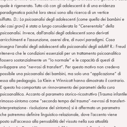
quale è rigenerato. Tutto ciò con gli adolescenti è di una evidenza
paradigmatica poiché loro stessi sono alla ricerca di un vertice
siffatto.
D.: La psicoanalisi degli adolescenti (come quella dei bambini e
dei casi gravi) è stata a lungo considerata la “Cenerentola” della
psicoanalisi. Invece, dall’analisi degli adolescenti sono derivati
arricchimenti e l’assunzione, oserei dire, di nuovi paradigmi. Cosa
insegna l’analisi degli adolescenti alla psicoanalisi degli adulti?
R.: Freud
riteneva che le condizioni essenziali per un trattamento psicoanalitico
fossero sostanzialmente un “Io normale” e le capacità di questi di
sviluppare una “nevrosi di transfert”. Per questo motivo non credeva
possibile una psicoanalisi dei bambini, ma solo una “applicazione” di
essa alla pedagogia. La Klein e Winnicott hanno dimostrato il contrario.
E questo ha comportato un rinnovamento dei parametri della cura
psicoanalitica. Accanto al parametro storico-ricostruttivo (Trauma infantile
rimosso-sintomo come “secondo tempo del trauma”-nevrosi di transfert-
interpretazione- risoluzione del sintomo) si è affermato un parametro
che potremmo definire linguistico-relazionale, dove l’accento viene
posto sull’accesso alla pensabilità del vissuto nella sua attualità