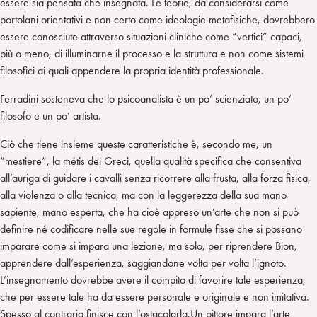
essere sia pensata che insegnata. Le teorie, da considerarsi come
portolani orientativi e non certo come ideologie metafisiche, dovrebbero
essere conosciute attraverso situazioni cliniche come “vertici” capaci,
più o meno, di illuminarne il processo e la struttura e non come sistemi
filosofici ai quali appendere la propria identità professionale.
Ferradini sosteneva che lo psicoanalista è un po’ scienziato, un po’
filosofo e un po’ artista.
Ciò che tiene insieme queste caratteristiche è, secondo me, un
“mestiere”, la métis dei Greci, quella qualità specifica che consentiva
all’auriga di guidare i cavalli senza ricorrere alla frusta, alla forza fisica,
alla violenza o alla tecnica, ma con la leggerezza della sua mano
sapiente, mano esperta, che ha cioè appreso un’arte che non si può
definire né codificare nelle sue regole in formule fisse che si possano
imparare come si impara una lezione, ma solo, per riprendere Bion,
apprendere dall’esperienza, saggiandone volta per volta l’ignoto.
L’insegnamento dovrebbe avere il compito di favorire tale esperienza,
che per essere tale ha da essere personale e originale e non imitativa.
Spesso al contrario finisce con l’ostacolarla.Un pittore impara l’arte