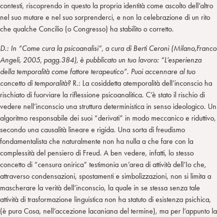
contesti, riscoprendo in questo la propria identità come ascolto dell’altro
nel suo mutare e nel suo sorprenderci, e non la celebrazione di un rito
che qualche Concilio (o Congresso) ha stabilito o corretto.
D.: In “Come cura la psicoanalisi”, a cura di Berti Ceroni (Milano,Franco
Angeli, 2005, pagg.384), è pubblicato un tuo lavoro: “L’esperienza
della temporalità come fattore terapeutico”. Puoi accennare al tuo
concetto di temporalità?
R.: La cosiddetta atemporalità dell’inconscio ha
rischiato di fuorviare la riflessione psicoanalitica. C’è stato il rischio di
vedere nell’inconscio una struttura deterministica in senso ideologico. Un
algoritmo responsabile dei suoi “derivati” in modo meccanico e riduttivo,
secondo una causalità lineare e rigida. Una sorta di freudismo
fondamentalista che naturalmente non ha nulla a che fare con la
complessità del pensiero di Freud. A ben vedere, infatti, lo stesso
concetto di “censura onirica” testimonia un’area di attività dell’Io che,
attraverso condensazioni, spostamenti e simbolizzazioni, non si limita a
mascherare la verità dell’inconscio, la quale in se stessa senza tale
attività di trasformazione linguistica non ha statuto di esistenza psichica,
(è pura Cosa, nell’accezione lacaniana del termine), ma per l’appunto la