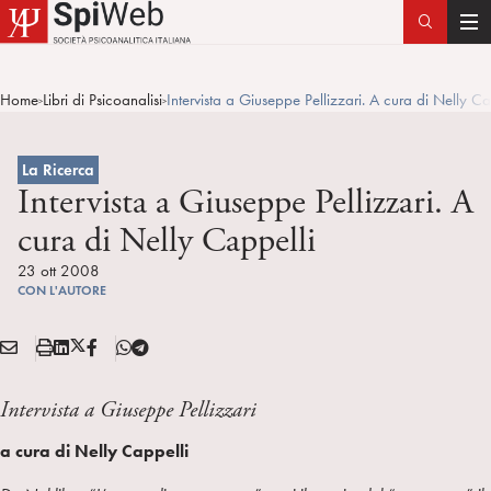
T
o
g
Home
Libri di Psicoanalisi
Intervista a Giuseppe Pellizzari. A cura di Nelly Ca
>
>
g
l
e
La Ricerca
n
Intervista a Giuseppe Pellizzari. A
a
cura di Nelly Cappelli
v
i
23 ott 2008
CON L'AUTORE
g
a
E
S
L
X
F
T
t
Condividi:
M
t
i
/
B
e
i
A
a
n
T
l
o
Intervista a Giuseppe Pellizzari
I
m
k
w
e
n
a cura di Nelly Cappelli
L
p
e
i
g
a
d
t
r