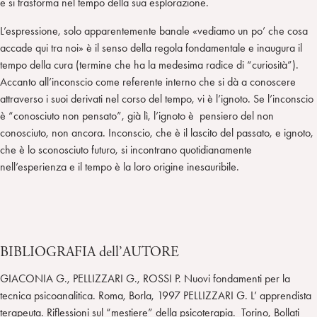
e si trasforma nel tempo della sua esplorazione.
L’espressione, solo apparentemente banale «vediamo un po’ che cosa
accade qui tra noi» è il senso della regola fondamentale e inaugura il
tempo della cura (termine che ha la medesima radice di “curiosità”).
Accanto all’inconscio come referente interno che si dà a conoscere
attraverso i suoi derivati nel corso del tempo, vi è l’ignoto. Se l’inconscio
è “conosciuto non pensato”, già lì, l’ignoto è pensiero del non
conosciuto, non ancora. Inconscio, che è il lascito del passato, e ignoto,
che è lo sconosciuto futuro, si incontrano quotidianamente
nell’esperienza e il tempo è la loro origine inesauribile.
BIBLIOGRAFIA dell’AUTORE
GIACONIA G., PELLIZZARI G., ROSSI P. Nuovi fondamenti per la
tecnica psicoanalitica. Roma, Borla, 1997 PELLIZZARI G. L’ apprendista
terapeuta. Riflessioni sul “mestiere” della psicoterapia. Torino, Bollati