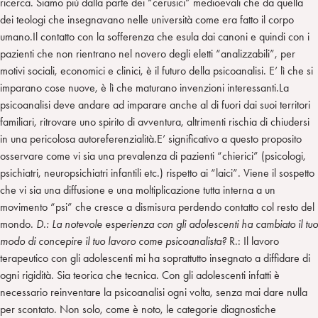
ricerca. Siamo più dalla parte dei “cerusici” medioevali che da quella
dei teologi che insegnavano nelle università come era fatto il corpo
umano.Il contatto con la sofferenza che esula dai canoni e quindi con i
pazienti che non rientrano nel novero degli eletti “analizzabili”, per
motivi sociali, economici e clinici, è il futuro della psicoanalisi. E’ lì che si
imparano cose nuove, è lì che maturano invenzioni interessanti.La
psicoanalisi deve andare ad imparare anche al di fuori dai suoi territori
familiari, ritrovare uno spirito di avventura, altrimenti rischia di chiudersi
in una pericolosa autoreferenzialità.E’ significativo a questo proposito
osservare come vi sia una prevalenza di pazienti “chierici” (psicologi,
psichiatri, neuropsichiatri infantili etc.) rispetto ai “laici”. Viene il sospetto
che vi sia una diffusione e una moltiplicazione tutta interna a un
movimento “psi” che cresce a dismisura perdendo contatto col resto del
mondo.
D.: La notevole esperienza con gli adolescenti ha cambiato il tuo
modo di concepire il tuo lavoro come psicoanalista?
R.: Il lavoro
terapeutico con gli adolescenti mi ha soprattutto insegnato a diffidare di
ogni rigidità. Sia teorica che tecnica. Con gli adolescenti infatti è
necessario reinventare la psicoanalisi ogni volta, senza mai dare nulla
per scontato. Non solo, come è noto, le categorie diagnostiche