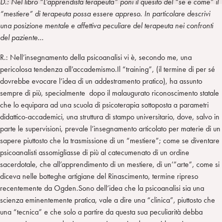
D.: Nel libro “L’apprendista terapeuta” poni il quesito del “se e come” il
i
t
a
“mestiere” di terapeuta possa essere appreso. In particolare descrivi
n
e
m
una posizione mentale e affettiva peculiare del terapeuta nei confronti
r
del paziente…
R.: Nell’insegnamento della psicoanalisi vi è, secondo me, una
pericolosa tendenza all’accademismo.Il “training”, (il termine di per sé
dovrebbe evocare l’idea di un addestramento pratico), ha assunto
sempre di più, specialmente dopo il malaugurato riconoscimento statale
che lo equipara ad una scuola di psicoterapia sottoposta a parametri
didattico-accademici, una struttura di stampo universitario, dove, salvo in
parte le supervisioni, prevale l’insegnamento articolato per materie di un
sapere piuttosto che la trasmissione di un “mestiere”; come se diventare
psicoanalisti assomigliasse di più al catecumenato di un ordine
sacerdotale, che all’apprendime
nto di un mestiere, di un’”arte”, come si
diceva nelle botteghe artigiane del Rinascimento, termine ripreso
recentemente da Ogden.Sono dell’idea che la psicoanalisi sia una
scienza eminentemente pratica, vale a dire una “clinica”, piuttosto che
una “tecnica” e che solo a partire da questa sua peculiarità debba