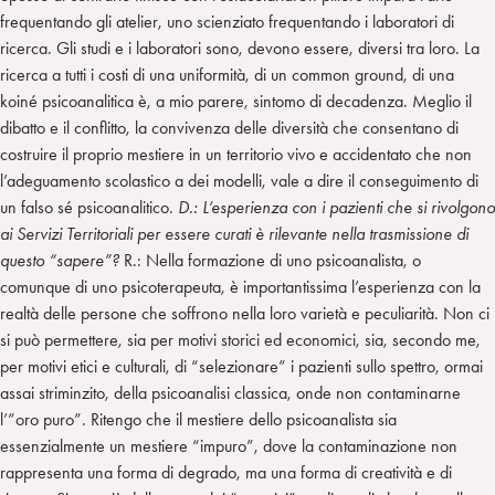
frequentando gli atelier, uno scienziato frequentando i laboratori di
ricerca. Gli studi e i laboratori sono, devono essere, diversi tra loro. La
ricerca a tutti i costi di una uniformità, di un common ground, di una
koiné psicoanalitica è, a mio parere, sintomo di decadenza. Meglio il
dibatto e il conflitto, la convivenza delle diversità che consentano di
costruire il proprio mestiere in un territorio vivo e accidentato che non
l’adeguamento scolastico a dei modelli, vale a dire il conseguimento di
un falso sé psicoanalitico.
D.: L’esperienza con i pazienti che si rivolgono
ai Servizi Territoriali per essere curati è rilevante nella trasmissione di
questo “sapere”?
R.: Nella formazione di uno psicoanalista, o
comunque di uno psicoterapeuta, è importantissima l’esperienza con la
realtà delle persone che soffrono nella loro varietà e peculiarità. Non ci
si può permettere, sia per motivi storici ed economici, sia, secondo me,
per motivi etici e culturali, di “selezionare” i pazienti sullo spettro, ormai
assai striminzito, della psicoanalisi classica, onde non contaminarne
l’”oro puro”. Ritengo che il mestiere dello psicoanalista sia
essenzialmente un mestiere “impuro”, dove la contaminazione non
rappresenta una forma di degrado, ma una forma di creatività e di