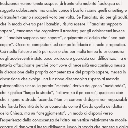
tradizionali vanno tenute sospese di fronte alla mobilità fisiologica del
soggetto adolescente, ma anche concetti basilari come quelli di setting e
di transfert vanno riscoperti volta per volta. Se l’analista, sia per gli adulti,
che in modo diverso per i bambini, risulta essere l’ “analista supposto
sapere”, fantasma che organizza il transfert, per gli adolescenti invece
è l’ “analista supposto non sapere”, equiparato all’adulto che “non può
capire”. Occorre conquistarsi sul campo la fiducia e il ruolo terapeutico.
Ciò risulta faticoso ed è per questo che per molto tempo la psicoanalisi
degli adolescenti è stata poco praticata e guardata con diffidenza, ma è
tuttavia affascinante perché promuove di necessità una continua messa
in discussione della propria competenza e del proprio sapere, messa in
discussione che svolge una funzione disentropica rispetto al metodo
psicoanalitico stesso.La parola “metodo” deriva dal greco “metà odòs”,
che significa “lungo la strada”, “attraverso il percorso”, qualcosa cioè
che si genera strada facendo. Non un canone di dogmi non negoziabili
che fonda l’identità dello psicoanalista come il Credo quella dei dottori
della Chiesa, ma un “atteggiamento”, un modo di disporsi verso
l’esperienza della conoscenza dell’altro, un vertice relativamente mobile
capace di rinnovarsi inesauribilmente lungo la strada che genera e dalla