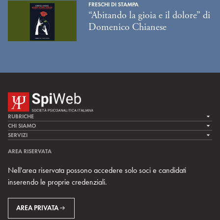
FRESCHI DI STAMPA
“Abitando la gioia e il dolore” di
Domenico Chianese
RUBRICHE
LA CURA
CHI SIAMO
LA SPI
SERVIZI
LA RICERCA
SPIPEDIA
TEAM DI SPIWEB
AREA RISERVATA
CULTURA E SOCIETÀ
CERCA UNO PSICOANALISTA
CONTATTI
Nell'area riservata possono accedere solo soci e candidati
MULTIMEDIA
ARCHIVIO STORICO
inserendo le proprie credenziali.
RIVISTE
AREA INTERNAZIONALE
CENTRI LOCALI DELLA SPI
PROSSIMI EVENTI
AREA PRIVATA