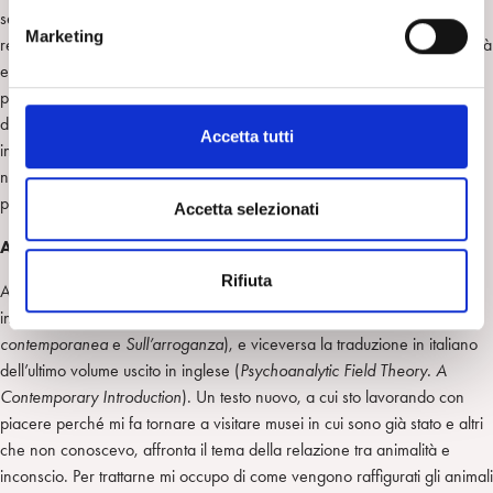
serrato con Freud e la psicoanalisi classica; ho scritto molto sulla
e
Marketing
relazione tra psicoanalisi ed estetica ma in una dimensione di reciprocità
d
e scambio; ho dato il mio personale contributo per far sì che la
e
psicoanalisi italiana sia apprezzata sulla scena internazionale – sempre
l
dialogando con le tradizioni di altri paesi ma senza alcuna subalternità;
c
Accetta tutti
in varie occasioni mi sono impegnato anche nella vita istituzionale della
o
nostra comunità analitica e cercando di favorire il più possibile la
n
partecipazione degli allievi alla vita scientifica.
s
Accetta selezionati
e
A quale libro sta lavorando o su quale tema in particolare?
n
Rifiuta
s
Al momento sto curando la traduzione in inglese dei due miei ultimi libri
o
in italiano (
L’ora della nascita. Psicoanalisi del sublime e arte
contemporanea
e
Sull’arroganza
), e viceversa la traduzione in italiano
dell’ultimo volume uscito in inglese (
Psychoanalytic Field Theory. A
Contemporary Introduction
). Un testo nuovo, a cui sto lavorando con
piacere perché mi fa tornare a visitare musei in cui sono già stato e altri
che non conoscevo, affronta il tema della relazione tra animalità e
inconscio. Per trattarne mi occupo di come vengono raffigurati gli animali