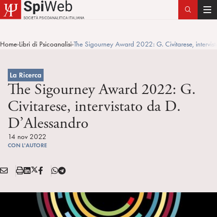
T
o
g
Home
Libri di Psicoanalisi
The Sigourney Award 2022: G. Civitarese, intervis
>
>
g
l
e
La Ricerca
n
The Sigourney Award 2022: G.
a
Civitarese, intervistato da D.
v
D’Alessandro
i
g
14 nov 2022
a
CON L'AUTORE
t
i
E
S
L
X
F
T
Condividi:
o
M
t
i
/
B
e
n
A
a
n
T
l
I
m
k
w
e
L
p
e
i
g