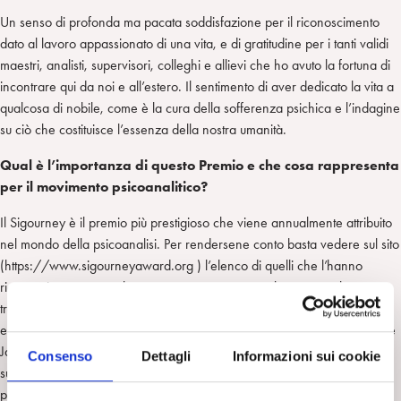
Un senso di profonda ma pacata soddisfazione per il riconoscimento
dato al lavoro appassionato di una vita, e di gratitudine per i tanti validi
maestri, analisti, supervisori, colleghi e allievi che ho avuto la fortuna di
incontrare qui da noi e all’estero. Il sentimento di aver dedicato la vita a
qualcosa di nobile, come è la cura della sofferenza psichica e l’indagine
su ciò che costituisce l’essenza della nostra umanità.
Qual è l’importanza di questo Premio e che cosa rappresenta
per il movimento psicoanalitico?
Il Sigourney è il premio più prestigioso che viene annualmente attribuito
nel mondo della psicoanalisi. Per rendersene conto basta vedere sul sito
(https://www.sigourneyaward.org ) l’elenco di quelli che l’hanno
ricevuto in passato e che rappresentano autorevolmente tutte le
tradizioni della psicoanalisi (da Green, Anzieu, Laplanche, ai Baranger
e Roussillon; da Loewald, Kernberg e Gabbard a Ogden, Greenberg e
Jacobs; da Segal, Faimberg e Ferro a Fonagy e Rocha Barros, ecc.). Il
Consenso
Dettagli
Informazioni sui cookie
suo significato, direi, non è poi solo di sviluppare il pensiero
psicoanalitico ma anche di diffonderlo nella società e promuoverlo nel