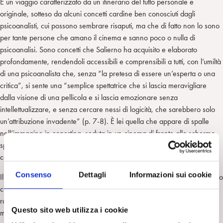
È un viaggio caratterizzato da un itinerario del tutto personale e
originale, sotteso da alcuni concetti cardine ben conosciuti dagli
psicoanalisti, cui possono sembrare risaputi, ma che di fatto non lo sono
per tante persone che amano il cinema e sanno poco o nulla di
psicoanalisi. Sono concetti che Salierno ha acquisito e elaborato
profondamente, rendendoli accessibili e comprensibili a tutti, con l’umiltà
di una psicoanalista che, senza “la pretesa di essere un’esperta o una
critica”, si sente una “semplice spettatrice che si lascia meravigliare
dalla visione di una pellicola e si lascia emozionare senza
intellettualizzare, e senza cercare nessi di logicità, che sarebbero solo
un’attribuzione invadente” (p. 7-8). È lei quella che appare di spalle
nell’immagine in copertina, seduta in un cinema di fronte allo schermo,
spettatrice privilegiata in attesa che si faccia “buio in sala” e vibrino le
corde dell’inconscio
Consenso
Dettagli
Informazioni sui cookie
Il libro è composto da quattro capitoli, arricchiti da materiale iconografico
che rimanda ai film citati. Nel primo Salierno affronta il tema del
rapporto tra cinema, sogno e rappresentazioni oniriche utilizzate da
Questo sito web utilizza i cookie
maestri del cinema quali Pabst, Bergman, Lynch e Fellini, dedicando un