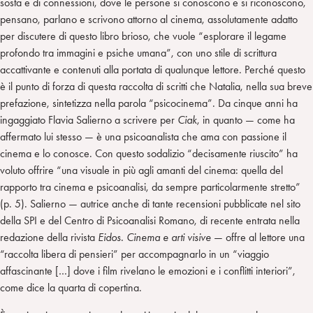
sosta e di connessioni, dove le persone si conoscono e si riconoscono,
pensano, parlano e scrivono attorno al cinema, assolutamente adatto
per discutere di questo libro brioso, che vuole “esplorare il legame
profondo tra immagini e psiche umana”, con uno stile di scrittura
accattivante e contenuti alla portata di qualunque lettore. Perché questo
è il punto di forza di questa raccolta di scritti che Natalia, nella sua breve
prefazione, sintetizza nella parola “psicocinema”. Da cinque anni ha
ingaggiato Flavia Salierno a scrivere per
Ciak
, in quanto — come ha
affermato lui stesso — è una psicoanalista che ama con passione il
cinema e lo conosce. Con questo sodalizio “decisamente riuscito” ha
voluto offrire “una visuale in più agli amanti del cinema: quella del
rapporto tra cinema e psicoanalisi, da sempre particolarmente stretto”
(p. 5). Salierno — autrice anche di tante recensioni pubblicate nel sito
della SPI e del Centro di Psicoanalisi Romano, di recente entrata nella
redazione della rivista
Eidos. Cinema e arti visive
— offre al lettore una
“raccolta libera di pensieri” per accompagnarlo in un “viaggio
affascinante […] dove i film rivelano le emozioni e i conflitti interiori”,
come dice la quarta di copertina.