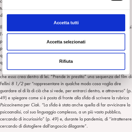
come strumento per esplorare e rappresentare la psiche umana” e
e
tuttavia ne temeva i “potenziali effetti negativi” rispetto alla sua capacità
l
di suggestione e di alterazione della realtà (p. 42).
c
Accetta tutti
Il terzo capitolo
Psicocinema e le sue origini
ha un taglio più intimo, in cui
o
l’autrice racconta come nella sua vita personale la formazione di
n
psicoanalista si sia intrecciata all’interesse per il cinema, collegati dalla
s
Accetta selezionati
passione per “l’investigazione delle cose del mondo. Quello esterno e
e
quello interno” (p. 46), spiegando l’importanza dell’uso delle immagini
n
Rifiuta
quando lavora nella sua stanza d’analisi. Si sofferma inoltre su quello
s
che è il suo modo di “vivere un film”, concentrandosi sulle risonanze
o
che esso crea dentro di lei. “Prende in prestito” una sequenza del film di
Fellini
8 1/2
per
“rappresentare in qualche modo cosa voglia dire
guardare al di là di ciò che si vede, per entrarci dentro, e attraverso” (p.
49) e spiegare come si è posta di fronte alla sfida di scrivere la rubrica
Psicocinema
per
Ciak. “
La sfida è stata anche quella di far avvicinare la
psicoanalisi, col suo linguaggio complesso, a un più vasto pubblico,
cercando di incuriosirlo” (p. 49) e, durante la pandemia, di “intrattenere
cercando di distogliere dall’angoscia dilagante”.