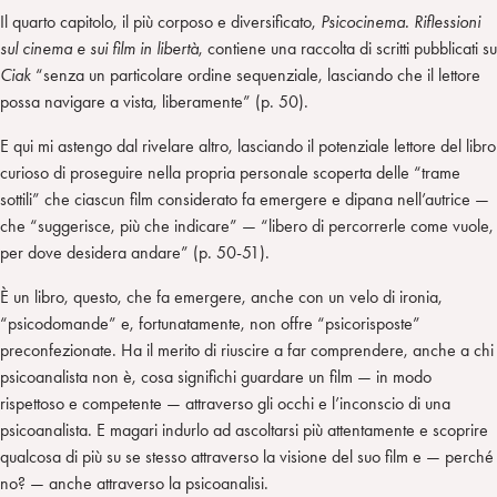
Il quarto capitolo, il più corposo e diversificato,
Psicocinema. Riflessioni
sul cinema e sui film in libertà
, contiene una raccolta di scritti pubblicati su
Ciak
“senza un particolare ordine sequenziale, lasciando che il lettore
possa navigare a vista, liberamente” (p. 50).
E qui mi astengo dal rivelare altro, lasciando il potenziale lettore del libro
curioso di proseguire nella propria personale scoperta delle “trame
sottili” che ciascun film considerato fa emergere e dipana nell’autrice —
che “suggerisce, più che indicare” — “libero di percorrerle come vuole,
per dove desidera andare” (p. 50-51).
È un libro, questo, che fa emergere, anche con un velo di ironia,
“psicodomande” e, fortunatamente, non offre “psicorisposte”
preconfezionate. Ha il merito di riuscire a far comprendere, anche a chi
psicoanalista non è, cosa significhi guardare un film — in modo
rispettoso e competente — attraverso gli occhi e l’inconscio di una
psicoanalista. E magari indurlo ad ascoltarsi più attentamente e scoprire
qualcosa di più su se stesso attraverso la visione del suo film e — perché
no? — anche attraverso la psicoanalisi.