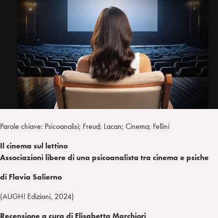
a
d
t
r
i
t
a
n
e
m
r
Parole chiave: Psicoanalisi; Freud; Lacan; Cinema; Fellini
Il
cinema
sul
lettino
Associazioni
libere
di
una
psicoanalista
tra
cinema
e
psiche
di
Flavia
Salierno
(AUGH! Edizioni, 2024)
Recensione
a cura di
Elisabetta
Marchiori