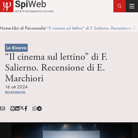
T
o
g
Home
Libri di Psicoanalisi
“Il cinema sul lettino” di F. Salierno. Recensione di
>
>
g
l
e
La Ricerca
n
“Il cinema sul lettino” di F.
a
Salierno. Recensione di E.
v
Marchiori
i
g
16 ott 2024
a
RECENSIONI
t
i
E
S
L
X
F
T
Condividi:
o
M
t
i
/
B
e
n
A
a
n
T
l
I
m
k
w
e
L
p
e
i
g