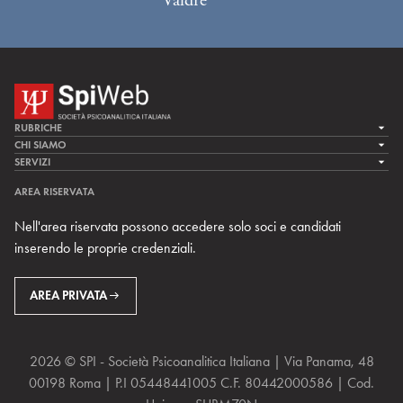
Valdrè
RUBRICHE
LA CURA
CHI SIAMO
LA SPI
SERVIZI
LA RICERCA
SPIPEDIA
TEAM DI SPIWEB
AREA RISERVATA
CULTURA E SOCIETÀ
CERCA UNO PSICOANALISTA
CONTATTI
Nell'area riservata possono accedere solo soci e candidati
MULTIMEDIA
ARCHIVIO STORICO
inserendo le proprie credenziali.
RIVISTE
AREA INTERNAZIONALE
CENTRI LOCALI DELLA SPI
PROSSIMI EVENTI
AREA PRIVATA
2026 © SPI - Società Psicoanalitica Italiana | Via Panama, 48
00198 Roma | P.I 05448441005 C.F. 80442000586 | Cod.