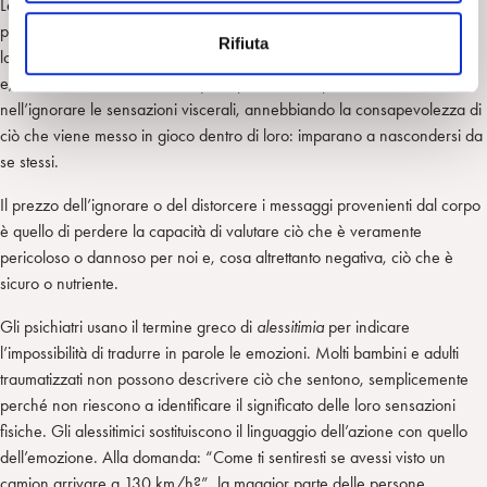
Le persone traumatizzate si sentono continuamente in pericolo dentro il
n
proprio corpo: il passato vive informa di tormentoso disagio interiore. Il
Rifiuta
s
loro corpo è costantemente bombardato da segnali viscerali di pericolo
o
e, nel tentativo di controllare questi processi, si specializzano
nell’ignorare le sensazioni viscerali, annebbiando la consapevolezza di
ciò che viene messo in gioco dentro di loro: imparano a nascondersi da
se stessi.
Il prezzo dell’ignorare o del distorcere i messaggi provenienti dal corpo
è quello di perdere la capacità di valutare ciò che è veramente
pericoloso o dannoso per noi e, cosa altrettanto negativa, ciò che è
sicuro o nutriente.
Gli psichiatri usano il termine greco di
alessitimia
per indicare
l’impossibilità di tradurre in parole le emozioni. Molti bambini e adulti
traumatizzati non possono descrivere ciò che sentono, semplicemente
perché non riescono a identificare il significato delle loro sensazioni
fisiche. Gli alessitimici sostituiscono il linguaggio dell’azione con quello
dell’emozione. Alla domanda: “Come ti sentiresti se avessi visto un
camion arrivare a 130 km/h?”, la maggior parte delle persone