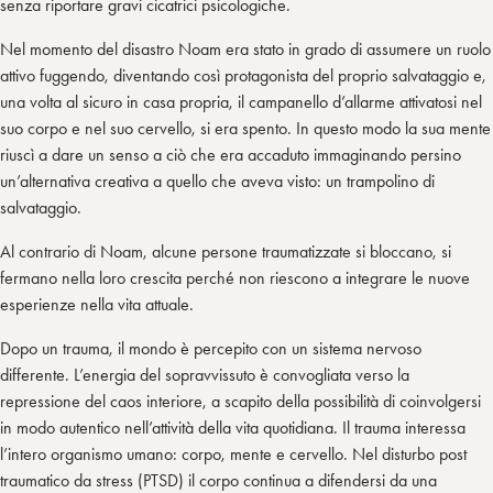
senza riportare gravi cicatrici psicologiche.
Nel momento del disastro Noam era stato in grado di assumere un ruolo
attivo fuggendo, diventando così protagonista del proprio salvataggio e,
una volta al sicuro in casa propria, il campanello d’allarme attivatosi nel
suo corpo e nel suo cervello, si era spento. In questo modo la sua mente
riuscì a dare un senso a ciò che era accaduto immaginando persino
un’alternativa creativa a quello che aveva visto: un trampolino di
salvataggio.
Al contrario di Noam, alcune persone traumatizzate si bloccano, si
fermano nella loro crescita perché non riescono a integrare le nuove
esperienze nella vita attuale.
Dopo un trauma, il mondo è percepito con un sistema nervoso
differente. L’energia del sopravvissuto è convogliata verso la
repressione del caos interiore, a scapito della possibilità di coinvolgersi
in modo autentico nell’attività della vita quotidiana. Il trauma interessa
l’intero organismo umano: corpo, mente e cervello. Nel disturbo post
traumatico da stress (PTSD) il corpo continua a difendersi da una