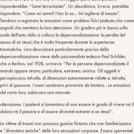
risponderebbe: “Sarei terrorizzato”. Un alessitimico, invece, potrebbe
rispondere: “Come mi sento? Non lo so… Mi toglierai di mezzo”.
Tendono a registrare le emozioni come problemi fisici piuttosto che come
segnali che meritano la loro attenzione. Un gradino più in basso sulla
scala dell’auto oblio si colloca la depersonalizzazione: la perdita del
senso di sé stessi che è molto frequente durante le esperienze
traumatiche. Una descrizione particolarmente precisa della
depersonalizzazione viene dallo psicoanalista tedesco Paul Schilder,
che a Berlino, nel 1928, scriveva: “
Per le persone depersonalizzate il
mondo appare strano, particolare, estraneo, onirico
.
Gli oggetti si
percepiscono, talvolta, di dimensioni estremamente ridotte e, talvolta,
privi di spessore. I suoni sembrano provenire da lontano…Le emozioni,
dal canto loro, subiscono una marcata
alterazione. I pazienti si lamentano di non essere in grado di vivere né il
dolore né il piacere e di essere diventati estranei a se stess
i”.
Le vittime di traumi non possono guarire fintanto che non familiarizzano
e “diventano amiche” delle loro sensazioni corporee. Essere spaventati