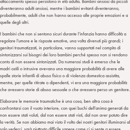
attaccamento spesso persistono in età adulta. Bambini ansiosi da piccoli
diventeranno adulti ansiosi, mentre i bambini evitanti diventeranno,
probabilmente, adulti che non hanno accesso alle proprie emozioni e a
quelle degli altri.
I bambini che non si sentono sicuri durante l’infanzia hanno difficoltà a
regolare l’umore e le risposte emotive, una volta divenuti più grandi; i
genitori traumatizzati, in particolare, vanno supportati nel compito di
sintonizzarsi sui bisogni dei loro bambini perché spesso non si rendono
conto di non essere sintonizzati. Da numerosi studi è emerso che le
madri ostili o intrusive avevano una maggiore probabilità di avere alle
spalle storie infantili di abuso fisico o di violenza domestica assistita,
mentre, per quelle ritirate o dipendenti, vi era una maggiore probabilità
che avessero storie di abuso sessuale o che avessero perso un genitore.
Elaborare le memorie traumatiche è una cosa, ben altra cosa è
confrontarsi con il vuoto interiore, con quei buchi dell’anima generati da
non essere stati voluti, dal non essere stati visti, dal non aver potuto dire
la verità. Se non abbiamo mai visto il volto dei nostri genitori illuminarsi al
solo vederci, sarà piuttosto difficile sapere come ci si sente a essere