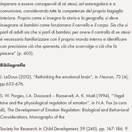
imparare a essere consapevoli di sé stessi, ad autoregolarsi e a
comunicare, considerando tutte le competenze del proprio bagaglio
interiore. Proprio come si insegna la storia e la geografia, si deve
insegnare ai bambini come funzionano il cervello e il corpo. Sia che si
parli di adulti sia che si parli di bambini, per avere il controllo di se stessi
è necessario familiarizzare con il proprio mondo interno e identificare
con precisione ciò che spaventa, ciò che sconvolge o ciò che fa
piacere
” (p. 405).
Bibliografia
J. LeDoux (2012), “Rethinking the emotional brain”, in
Neuron
, 73 (4),
pp.653-676.
S. W. Porges, J.A. Doussard – Roosevelt, A. K. Maiti (1994), “Vagal
tone and the physiological regulation of emotion”, in N.A. Fox (a cura
di),
The Development of Emotion Regulation: Biological and Behavioral
Considerations,
Monographs of the
Society for Research in
Child Development,
59 (240), pp. 167-186. 9