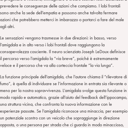
prevedere le conseguenze delle azioni che compiamo. I lobi frontali
sono anche la sede dell’empatia e possono anche talvolta fermare
azioni che potrebbero metterci in imbarazzo o portarci a fare del male
agli altri.
Le sensazioni vengono trasmesse in due direzioni: in basso, verso
l’amigdala e in alto verso i lobi frontali dove raggiungono la
consapevolezza cosciente. Il neuro scienziato Joseph LeDoux definisce
il percorso verso l’amigdala la “via breve”, poiché è estremamente
veloce e il percorso che va alla corteccia frontale “la via lunga”.
La funzione principale dell’amigdala, che l’autore chiama il “rilevatore di
fumo”, è quella di individuare se l’informazione in entrata sia rilevante o
meno per la nostra sopravvivenza. L’amigdala svolge questa funzione in
modo rapido e automatico, grazie all’aiuto del feedback dell’ippocampo,
una struttura vicina, che confronta la nuova informazione con le
esperienze passate. Se l’amigdala riconosce una minaccia, per esempio
un potenziale scontro con un veicolo che sopraggiunge in direzione
opposta, o una persona per strada che ci guarda in modo minaccioso,