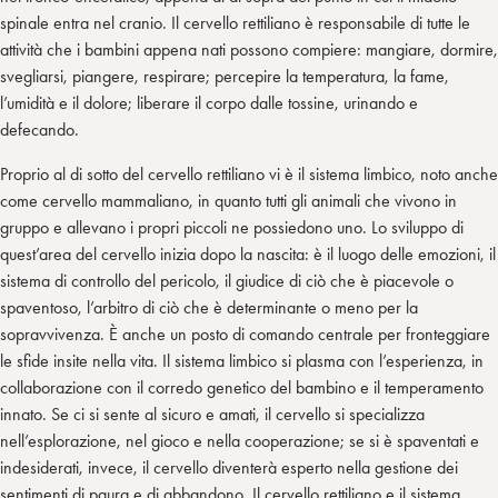
spinale entra nel cranio. Il cervello rettiliano è responsabile di tutte le
attività che i bambini appena nati possono compiere: mangiare, dormire,
svegliarsi, piangere, respirare; percepire la temperatura, la fame,
l’umidità e il dolore; liberare il corpo dalle tossine, urinando e
defecando.
Proprio al di sotto del cervello rettiliano vi è il sistema limbico, noto anche
come cervello mammaliano, in quanto tutti gli animali che vivono in
gruppo e allevano i propri piccoli ne possiedono uno. Lo sviluppo di
quest’area del cervello inizia dopo la nascita: è il luogo delle emozioni, il
sistema di controllo del pericolo, il giudice di ciò che è piacevole o
spaventoso, l’arbitro di ciò che è determinante o meno per la
sopravvivenza. È anche un posto di comando centrale per fronteggiare
le sfide insite nella vita. Il sistema limbico si plasma con l’esperienza, in
collaborazione con il corredo genetico del bambino e il temperamento
innato. Se ci si sente al sicuro e amati, il cervello si specializza
nell’esplorazione, nel gioco e nella cooperazione; se si è spaventati e
indesiderati, invece, il cervello diventerà esperto nella gestione dei
sentimenti di paura e di abbandono. Il cervello rettiliano e il sistema