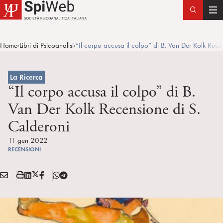
T
o
g
Home
Libri di Psicoanalisi
“Il corpo accusa il colpo” di B. Van Der Kolk Rece
>
>
g
l
e
La Ricerca
n
“Il corpo accusa il colpo” di B.
a
Van Der Kolk Recensione di S.
v
Calderoni
i
g
11 gen 2022
a
RECENSIONI
t
i
E
S
L
X
F
T
Condividi:
o
M
t
i
/
B
e
n
A
a
n
T
l
I
m
k
w
e
L
p
e
i
g