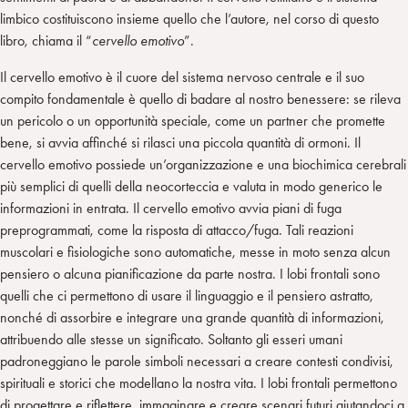
limbico costituiscono insieme quello che l’autore, nel corso di questo
libro, chiama il “
cervello emotivo
”.
Il cervello emotivo è il cuore del sistema nervoso centrale e il suo
compito fondamentale è quello di badare al nostro benessere: se rileva
un pericolo o un opportunità speciale, come un partner che promette
bene, si avvia affinché si rilasci una piccola quantità di ormoni. Il
cervello emotivo possiede un’organizzazione e una biochimica cerebrali
più semplici di quelli della neocorteccia e valuta in modo generico le
informazioni in entrata. Il cervello emotivo avvia piani di fuga
preprogrammati, come la risposta di attacco/fuga. Tali reazioni
muscolari e fisiologiche sono automatiche, messe in moto senza alcun
pensiero o alcuna pianificazione da parte nostra. I lobi frontali sono
quelli che ci permettono di usare il linguaggio e il pensiero astratto,
nonché di assorbire e integrare una grande quantità di informazioni,
attribuendo alle stesse un significato. Soltanto gli esseri umani
padroneggiano le parole simboli necessari a creare contesti condivisi,
spirituali e storici che modellano la nostra vita. I lobi frontali permettono
di progettare e riflettere, immaginare e creare scenari futuri aiutandoci a