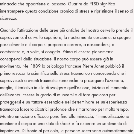
minaccia che appartiene al passato. Guarire da PTSD significa
interrompere questa condizione cronica di stress e ripristinare il senso di
sicurezza.
Quando l’attivazione delle aree più antiche del nostro cervello prende il
sopravvento, il cervello superiore, la nostra mente cosciente, si spegne
parzialmente e il corpo si prepara a correre, a nascondersi, a
combattere o, a volte, si congela. Prima di essere pienamente
consapevoli della situazione, il nostro corpo può essere già in
movimento. Nel 1889 lo psicologo francese Pierre Janet pubblicò il
primo resoconto scientifico sullo stress traumatico riconoscendo che i
sopravvissuti a eventi traumatici sono inclini a proseguire l’azione o,
meglio, il tentativo inutile di svolgere quell’azione, iniziata al momento
dell’evento. Essere in grado di muoversi o di fare qualcosa per
proteggersi è un fattore essenziale nel determinare se un’esperienza
traumatica lascerà cicatrici profonde che rimarranno per molto tempo.
Mentre un’azione efficace pone fine alla minaccia, l’immobilizzazione
mantiene il corpo in uno stato di shock e fa esperire un sentimento di
impotenza. Di fronte al pericolo, le persone secernono automaticamente