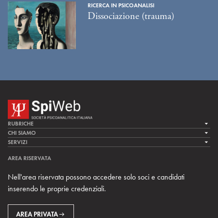
RICERCA IN PSICOANALISI
Dissociazione (trauma)
RUBRICHE
LA CURA
CHI SIAMO
LA SPI
SERVIZI
LA RICERCA
SPIPEDIA
TEAM DI SPIWEB
AREA RISERVATA
CULTURA E SOCIETÀ
CERCA UNO PSICOANALISTA
CONTATTI
Nell'area riservata possono accedere solo soci e candidati
MULTIMEDIA
ARCHIVIO STORICO
inserendo le proprie credenziali.
RIVISTE
AREA INTERNAZIONALE
CENTRI LOCALI DELLA SPI
PROSSIMI EVENTI
AREA PRIVATA