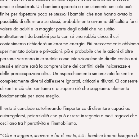
amati e desiderati. Un bambino ignorato o ripetutamente umiliato può
finire per rispettare poco se stesso; i bambini che non hanno avuto la
possibilità di affermare se stessi, probabilmente avranno difficoltà a farsi
valere da adulti e la maggior parte degli adulti che ha subito
maltrattamenti da bambini porta con sé una rabbia cieca, il cui
contenimento richiederà un’enorme energia. Più precocemente abbiamo
sperimentato dolore e privazioni, più è probabile che le azioni di altre
persone verranno interpretate come intenzionalmente dirette contro noi
stessi e minore sarà la comprensione dei conflitti, delle insicurezze e
delle preoccupazioni altrui. Un rispecchiamento sintonizzato fa sentire
completamente diversi dall’essere ignorati, criticati e rifiutati. Ci consente
di sentire ciò che sentiamo e di sapere ciò che sappiamo: elemento
fondamentale per stare meglio.
Il testo si conclude sottolineando l’importanza di diventare capaci ad
autoregolarsi, potenzialità che può essere insegnata a molti ragazzi che
oscillano tra l’iperattività e l’immobilismo.
“
Oltre a leggere, scrivere e far di conto, tutti i bambini hanno bisogno di