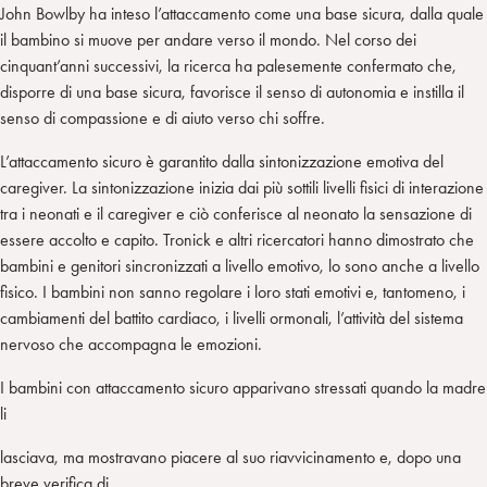
John Bowlby ha inteso l’attaccamento come una base sicura, dalla quale
il bambino si muove per andare verso il mondo. Nel corso dei
cinquant’anni successivi, la ricerca ha palesemente confermato che,
disporre di una base sicura, favorisce il senso di autonomia e instilla il
senso di compassione e di aiuto verso chi soffre.
L’attaccamento sicuro è garantito dalla sintonizzazione emotiva del
caregiver. La sintonizzazione inizia dai più sottili livelli fisici di interazione
tra i neonati e il caregiver e ciò conferisce al neonato la sensazione di
essere accolto e capito. Tronick e altri ricercatori hanno dimostrato che
bambini e genitori sincronizzati a livello emotivo, lo sono anche a livello
fisico. I bambini non sanno regolare i loro stati emotivi e, tantomeno, i
cambiamenti del battito cardiaco, i livelli ormonali, l’attività del sistema
nervoso che accompagna le emozioni.
I bambini con attaccamento sicuro apparivano stressati quando la madre
li
lasciava, ma mostravano piacere al suo riavvicinamento e, dopo una
breve verifica di