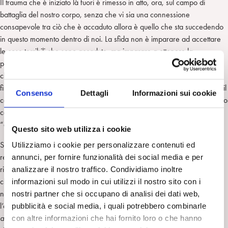
Il trauma che è iniziato là fuori è rimesso in atto, ora, sul campo di
battaglia del nostro corpo, senza che vi sia una connessione
consapevole tra ciò che è accaduto allora è quello che sta succedendo
in questo momento dentro di noi. La sfida non è imparare ad accettare
le cose terribili che sono accadute, ma imparare a ottenere la
padronanza sulle proprie sensazioni interne e sulle emozioni. Sapere
che qualunque cosa stia accadendo è circoscritto e che, presto o tardi,
finirà, rende la maggior parte dell’esperienza tollerabile. È vero anche il
Consenso
Dettagli
Informazioni sui cookie
contrario: le situazioni, cioè, diventeranno intollerabili se si percepiscono
come interminabili. Il trauma, dunque, è l’esperienza estrema del
“durerà per sempre”.
Questo sito web utilizza i cookie
Secondo la teoria elaborata da Porges il sistema nervoso autonomo
Utilizziamo i cookie per personalizzare contenuti ed
regola tre stati fisiologici fondamentali. Se ci si sente minacciati, si fa
annunci, per fornire funzionalità dei social media e per
ricorso istintivamente al primo livello, il
coinvolgimento sociale:
analizzare il nostro traffico. Condividiamo inoltre
chiediamo aiuto, supporto e conforto alle persone intorno a noi. Se
informazioni sul modo in cui utilizzi il nostro sito con i
nessuno ci presta soccorso, o ci troviamo immediatamente in pericolo,
nostri partner che si occupano di analisi dei dati web,
l’organismo ritorna a una modalità più primitiva di sopravvivenza:
pubblicità e social media, i quali potrebbero combinarle
attacco/fuga
. Attacchiamo chi ci attacca o scappiamo verso un posto
con altre informazioni che hai fornito loro o che hanno