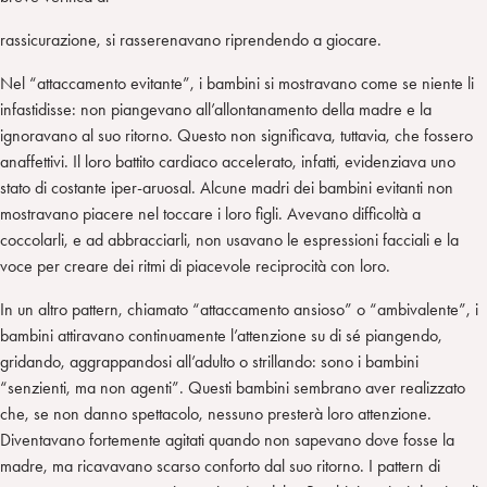
rassicurazione, si rasserenavano riprendendo a giocare.
Nel “attaccamento evitante”, i bambini si mostravano come se niente li
infastidisse: non piangevano all’allontanamento della madre e la
ignoravano al suo ritorno. Questo non significava, tuttavia, che fossero
anaffettivi. Il loro battito cardiaco accelerato, infatti, evidenziava uno
stato di costante iper-aruosal. Alcune madri dei bambini evitanti non
mostravano piacere nel toccare i loro figli. Avevano difficoltà a
coccolarli, e ad abbracciarli, non usavano le espressioni facciali e la
voce per creare dei ritmi di piacevole reciprocità con loro.
In un altro pattern, chiamato “attaccamento ansioso” o “ambivalente”, i
bambini attiravano continuamente l’attenzione su di sé piangendo,
gridando, aggrappandosi all’adulto o strillando: sono i bambini
“senzienti, ma non agenti”. Questi bambini sembrano aver realizzato
che, se non danno spettacolo, nessuno presterà loro attenzione.
Diventavano fortemente agitati quando non sapevano dove fosse la
madre, ma ricavavano scarso conforto dal suo ritorno. I pattern di