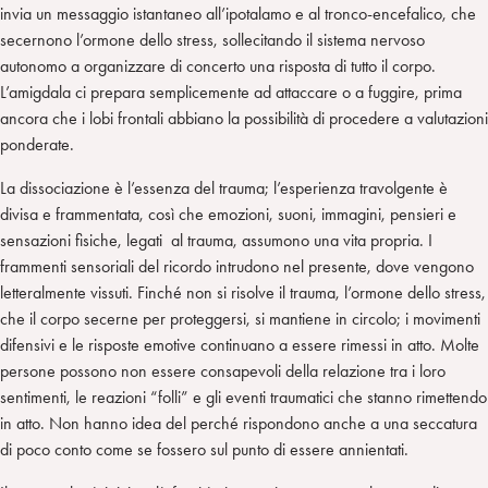
invia un messaggio istantaneo all’ipotalamo e al tronco-encefalico, che
secernono l’ormone dello stress, sollecitando il sistema nervoso
autonomo a organizzare di concerto una risposta di tutto il corpo.
L’amigdala ci prepara semplicemente ad attaccare o a fuggire, prima
ancora che i lobi frontali abbiano la possibilità di procedere a valutazioni
ponderate.
La dissociazione è l’essenza del trauma; l’esperienza travolgente è
divisa e frammentata, così che emozioni, suoni, immagini, pensieri e
sensazioni fisiche, legati al trauma, assumono una vita propria. I
frammenti sensoriali del ricordo intrudono nel presente, dove vengono
letteralmente vissuti. Finché non si risolve il trauma, l’ormone dello stress,
che il corpo secerne per proteggersi, si mantiene in circolo; i movimenti
difensivi e le risposte emotive continuano a essere rimessi in atto. Molte
persone possono non essere consapevoli della relazione tra i loro
sentimenti, le reazioni “folli” e gli eventi traumatici che stanno rimettendo
in atto. Non hanno idea del perché rispondono anche a una seccatura
di poco conto come se fossero sul punto di essere annientati.