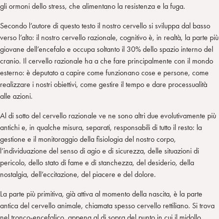
gli ormoni dello stress, che alimentano la resistenza e la fuga.
Secondo l’autore di questo testo il nostro cervello si sviluppa dal basso
verso l’alto: il nostro cervello razionale, cognitivo è, in realtà, la parte più
giovane dell’encefalo e occupa soltanto il 30% dello spazio interno del
cranio. Il cervello razionale ha a che fare principalmente con il mondo
esterno: è deputato a capire come funzionano cose e persone, come
realizzare i nostri obiettivi, come gestire il tempo e dare processualità
alle azioni.
Al di sotto del cervello razionale ve ne sono altri due evolutivamente più
antichi e, in qualche misura, separati, responsabili di tutto il resto: la
gestione e il monitoraggio della fisiologia del nostro corpo,
l’individuazione del senso di agio e di sicurezza, delle situazioni di
pericolo, dello stato di fame e di stanchezza, del desiderio, della
nostalgia, dell’eccitazione, del piacere e del dolore.
La parte più primitiva, già attiva al momento della nascita, è la parte
antica del cervello animale, chiamata spesso cervello rettiliano. Si trova
nel tronco-encefalico, appena al di sopra del punto in cui il midollo