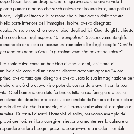
dopo Noam fece un disegno che raffigurava ciò che aveva visto il
giorno prima: un aereo che si schiantava contro una torre, una palla di
fuoco, i vigili del fuoco e le persone che si lanciavano dalle finestre.
Nella parte inferiore dell’immagine, inoltre, aveva disegnato
qualcos’altro: un cerchio nero ai piedi degli edifici. Quando gli fu chiesto
che cosa fosse, egli rispose: “
Un trampolino
”. Successivamente gli fu
domandato che cosa ci facesse un trampolino lì ed egli spiegò: “
Così le
persone potranno salvarsi la prossima volta che dovranno saltare
”.
Era sbalorditivo come un bambino di cinque anni, testimone di
un’indicibile caos e di un enorme disastro avvenuto appena 24 ore
prima, aveva fatto quel disegno e aveva usato la sua immaginazione per
elaborare ciò che aveva visto potendo così andare avanti con la sua
vita. Quel bambino era stato fortunato: tutta la sua famiglia era uscita
incolume dal disastro, era cresciuto circondato dall’amore ed era stato in
grado di capire che la tragedia, di cui erano stati testimoni, era giunta al
termine. Durante i disastri, i bambini, di solito, prendono esempio dei
propri genitori: se i loro caregiver riescono a mantenere la calma e a
rispondere ai loro bisogni, possono sopravvivere a incidenti terribili