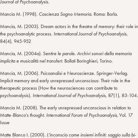
Journal of Psychoanalysis.
Mancia M. (1998).
Coscienza Sogno Memoria
. Roma: Borla.
Mancia, M. (2003). Dream actors in the theatre of memory: their role in
the psychoanalytic process.
International Journal of Psychoanalysis
,
84(4), 945-952
Mancia, M. (2004a). S
entire le parole.
Archivi sonori della memoria
implicita e musicalità nel transfert
. Bollati Boringhieri, Torino.
Mancia, M. (2006). Psicoanalisi e Neuroscienze. Springer-Verlag.
Implicit memory and early unrepressed unconscious: Their role in the
therapeutic process (How the neurosciences can contribute to
psychoanalysis).
International Journal of Psychoanalysis
, 87(1), 83-104.
Mancia M. (2008). The early unrepressed unconscious in relation to
Matte-Blanco’s thought.
International Forum of Psychoanalysis,
Vol. 17
Issue
Matte Blanco I. (2000).
L’inconscio come insiemi infiniti: saggio sulla bi-