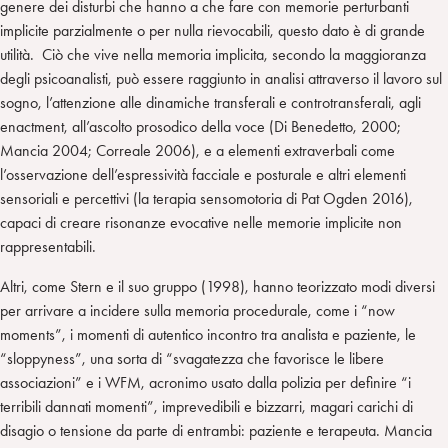
genere dei disturbi che hanno a che fare con memorie perturbanti
implicite parzialmente o per nulla rievocabili, questo dato è di grande
utilità. Ciò che vive nella memoria implicita, secondo la maggioranza
degli psicoanalisti, può essere raggiunto in analisi attraverso il lavoro sul
sogno, l’attenzione alle dinamiche transferali e controtransferali, agli
enactment, all’ascolto prosodico della voce (Di Benedetto, 2000;
Mancia 2004; Correale 2006), e a elementi extraverbali come
l’osservazione dell’espressività facciale e posturale e altri elementi
sensoriali e percettivi (la terapia sensomotoria di Pat Ogden 2016),
capaci di creare risonanze evocative nelle memorie implicite non
rappresentabili.
Altri, come Stern e il suo gruppo (1998), hanno teorizzato modi diversi
per arrivare a incidere sulla memoria procedurale, come i “now
moments”, i momenti di autentico incontro tra analista e paziente, le
“sloppyness”, una sorta di “svagatezza che favorisce le libere
associazioni” e i WFM, acronimo usato dalla polizia per definire “i
terribili dannati momenti”, imprevedibili e bizzarri, magari carichi di
disagio o tensione da parte di entrambi: paziente e terapeuta. Mancia