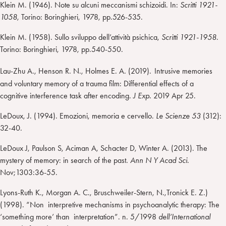
Klein M. (1946). Note su alcuni meccanismi schizoidi. In:
Scritti 1921-
1058
, Torino: Boringhieri, 1978, pp.526-535.
Klein M. (1958). Sullo sviluppo dell’attività psichica,
Scritti 1921-1958
.
Torino: Boringhieri, 1978, pp.540-550.
Lau-Zhu A., Henson R. N., Holmes E. A. (2019).
Intrusive memories
and voluntary memory of a trauma film: Differential effects of a
cognitive interference task after encoding.
J Exp.
2019 Apr 25.
LeDoux, J. (1994). Emozioni, memoria e cervello.
Le Scienze 53
(312):
32-40.
LeDoux J, Paulson S, Aciman A, Schacter D, Winter A. (2013). The
mystery of memory: in search of the past.
Ann N Y Acad Sci
.
Nov;1303:36-55.
Lyons-Ruth K., Morgan A. C., Bruschweiler-Stern, N.,Tronick E. Z.)
(1998). “Non interpretive mechanisms in psychoanalytic therapy: The
‘something more’ than interpretation”. n. 5/1998
dell’International