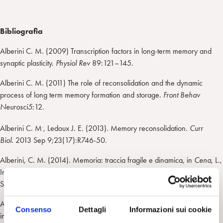
Bibliografia
Alberini C. M. (2009) Transcription factors in long-term memory and
synaptic plasticity.
Physiol Rev
89:121–145.
Alberini C. M. (2011) The role of reconsolidation and the dynamic
process of long term memory formation and storage
.
Front Behav
Neurosci5
:12.
.
Alberini C. M
, Ledoux J. E. (2013). Memory reconsolidation.
Curr
Biol.
2013 Sep 9;23(17):R746-50.
Alberini, C. M. (2014). Memoria: traccia fragile e dinamica, in
Cena
, L.,
Imbasciati, A. (2014
), Neuroscienze e teoria psicoanalitica.
Milano:
Springer
Alberini C. M., Kandel E. R. (2014).The regulation of transcription
Consenso
Dettagli
Informazioni sui cookie
in memory consolidation.
Cold Spring Harb Perspect Bio
l. Dec 4;7(1):