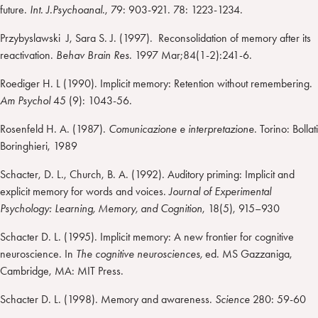
future.
Int. J.Psychoanal
., 79: 903-921. 78: 1223-1234.
Przybyslawski J, Sara S. J. (1997). Reconsolidation of memory after its
reactivation.
Behav Brain Res
. 1997 Mar;84(1-2):241-6.
Roediger H. L (1990). Implicit memory: Retention without remembering.
Am Psychol
45 (9): 1043-56.
Rosenfeld H. A. (1987).
Comunicazione e interpretazione
. Torino: Bollati
Boringhieri, 1989
Schacter, D. L., Church, B. A. (1992). Auditory priming: Implicit and
explicit memory for words and voices.
Journal of Experimental
Psychology: Learning, Memory, and Cognition
, 18(5), 915–930
Schacter D. L. (1995). Implicit memory: A new frontier for cognitive
neuroscience. In
The cognitive neurosciences,
ed. MS Gazzaniga,
Cambridge, MA: MIT Press.
Schacter D. L. (1998). Memory and awareness.
Science
280: 59-60