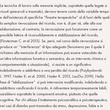
Le tecniche di lavoro sulle memorie implicite, soprattutto quelle legate a
vissuti spiacevoli o traumatici, devono tenere conto della variabile tempo
e dell’esistenza di specifiche “finestre terapeutiche” al di fuori delle quali
la semplice rievocazione del ricordo, non è, di per sé, utile alla sua
elaborazione; al contrario, la rievocazione può funzionare come un
possibile fattore di riconsolidamento e stabilizzazione del ricordo,
(Finsterman C. et al 2015). Se, però, nel corso della rievocazione si
produce un’ “interferenza” di tipo adeguato (fenomeno per il quale il
richiamo alla memoria di un’informazione può essere ostacolato da
un’altra informazione fonetica o semantica, da un intervento chimico o
comportamentale o situazionale), si assiste a un significativo
indebolimento o addirittura a una perdita del ricordo (Przybyslawski
J. 1997, Nader K. et al. 2000, Nader K. 2015, LauZhu 2019). Nella
fase di “labilizzazione” si può intervenire modificando, indebolendo o
addirittura vanificando il ricordo. A ridiventare temporaneamente labili,
sarebbero soprattutto le componenti emotive, piuttosto che quelle
cognitive. Per chi utilizza il trattamento psicoanalitico e psicoterapeutico,
nei casi di disturbo post-traumatico da stress, depressione, fobie e in