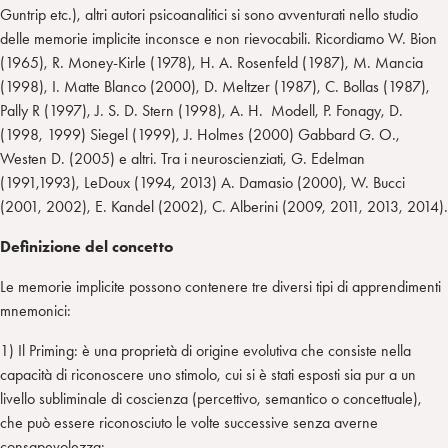
Guntrip etc.), altri autori psicoanalitici si sono avventurati nello studio
delle memorie implicite inconsce e non rievocabili. Ricordiamo W. Bion
(1965), R. Money-Kirle (1978), H. A. Rosenfeld (1987), M. Mancia
(1998), I. Matte Blanco (2000), D. Meltzer (1987), C. Bollas (1987),
Pally R (1997), J. S. D. Stern (1998), A. H. Modell, P. Fonagy, D.
(1998, 1999) Siegel (1999), J. Holmes (2000) Gabbard G. O.,
Westen D. (2005) e altri. Tra i neuroscienziati, G. Edelman
(1991,1993), LeDoux (1994, 2013) A. Damasio (2000), W. Bucci
(2001, 2002), E. Kandel (2002), C. Alberini (2009, 2011, 2013, 2014).
Definizione del concetto
Le memorie implicite possono contenere tre diversi tipi di apprendimenti
mnemonici:
1) Il Priming: è una proprietà di origine evolutiva che consiste nella
capacità di riconoscere uno stimolo, cui si è stati esposti sia pur a un
livello subliminale di coscienza (percettivo, semantico o concettuale),
che può essere riconosciuto le volte successive senza averne
consapevolezza;