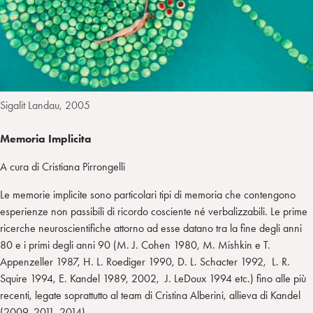
n
e
m
r
Sigalit Landau, 2005
Memoria Implicita
A cura di Cristiana Pirrongelli
Le memorie implicite sono particolari tipi di memoria che contengono
esperienze non passibili di ricordo cosciente né verbalizzabili. Le prime
ricerche neuroscientifiche attorno ad esse datano tra la fine degli anni
80 e i primi degli anni 90 (M. J. Cohen 1980, M. Mishkin e T.
Appenzeller 1987, H. L. Roediger 1990, D. L. Schacter 1992, L. R.
Squire 1994, E. Kandel 1989, 2002, J. LeDoux 1994 etc.) fino alle più
recenti, legate soprattutto al team di Cristina Alberini, allieva di Kandel
(2009, 2011, 2014).