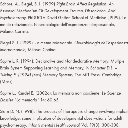
Schore, A., Siegel, S. J. (1999)
Right Brain Affect Regulation: An
Essential Mechanism Of Development, Trauma, Dissociation, And
Psychotherapy
. PhDUCLA David Geffen School of Medicine (1999). La
mente relazionale. Neurobiologia dell’esperienza interpersonale,
Milano: Cortina.
Siegel S. J. (1999).
La mente relazionale. Neurobiologia dell’esperienza
interpersonale
, Milano: Cortina.
Squire L. R. (1994). Declarative and Nondeclarative Memory: Multiple
Brain System Supporting Learning and Memory, in
Schacter D.L. –
Tulving E. (1994) (eds) Memory Systems
, The MIT Press, Cambridge
(Mass).
Squire L., Kandel E. (2002a). La memoria non cosciente.
Le Scienze
Dossier “La memoria”
14: 60 65.
Stern D. N. (1998). The process of Therapeutic change involving implicit
knowledge: some implication of developmental observations for adult
psychotherapy
. Infantil mental Health Journal,
Vol. 19(3), 300-308.