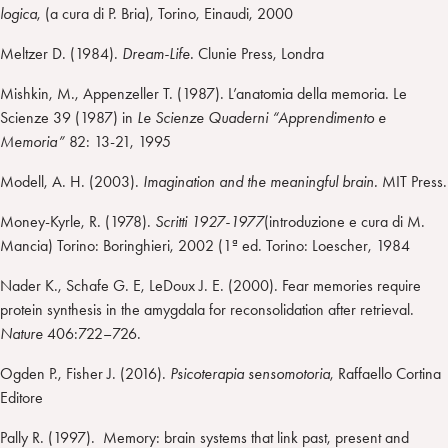
logica
, (a cura di P. Bria), Torino, Einaudi, 2000
Meltzer D. (1984).
Dream-Life.
Clunie Press, Londra
Mishkin, M., Appenzeller T. (1987). L’anatomia della memoria. Le
Scienze 39 (1987) in
Le Scienze Quaderni “Apprendimento e
Memoria”
82: 13-21, 1995
Modell, A. H. (2003).
Imagination and the meaningful brain.
MIT Press.
Money-Kyrle, R. (1978).
Scritti 1927-1977
(introduzione e cura di M.
Mancia) Torino: Boringhieri, 2002 (1ª ed. Torino: Loescher, 1984
Nader K., Schafe G. E, LeDoux J. E. (2000). Fear memories require
protein synthesis in the amygdala for reconsolidation after retrieval.
Nature
406:722–726.
Ogden P., Fisher J. (2016).
Psicoterapia sensomotoria
, Raffaello Cortina
Editore
Pally R. (1997). Memory: brain systems that link past, present and