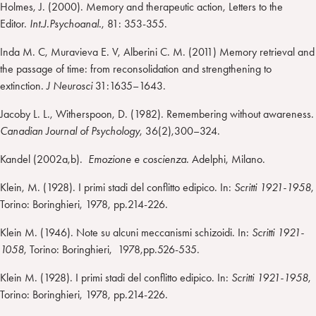
Holmes, J. (2000). Memory and therapeutic action, Letters to the
Editor.
Int.J.Psychoanal.
, 81: 353-355.
Inda M. C, Muravieva E. V, Alberini C. M. (2011) Memory retrieval and
the passage of time: from reconsolidation and strengthening to
extinction.
J Neurosci
31:1635–1643.
Jacoby L. L., Witherspoon, D. (1982). Remembering without awareness.
Canadian Journal of Psychology
, 36(2),300–324.
Kandel (2002a,b).
Emozione e coscienza.
Adelphi, Milano.
Klein, M. (1928). I primi stadi del conflitto edipico. In:
Scritti 1921-1958
,
Torino: Boringhieri, 1978, pp.214-226.
Klein M. (1946). Note su alcuni meccanismi schizoidi. In:
Scritti 1921-
1058
, Torino: Boringhieri, 1978,pp.526-535.
Klein M. (1928). I primi stadi del conflitto edipico. In:
Scritti 1921-1958
,
Torino: Boringhieri, 1978, pp.214-226.