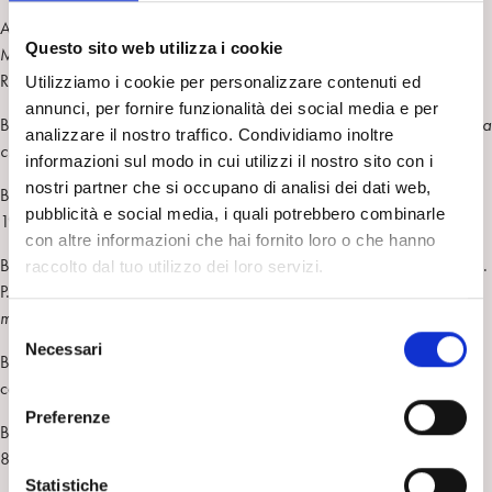
Ammanniti, M., Gallese, V. (2014).
La nascita dell’intersoggettività
.
Questo sito web utilizza i cookie
Milano: Raffaello CortinaBalint M., (1952). L’amore primario Trad. ed
R.Cortina, Milano 1991
Utilizziamo i cookie per personalizzare contenuti ed
annunci, per fornire funzionalità dei social media e per
Bion, W. R. (1965).
Trasformazioni. Il passaggio dall’apprendimento alla
analizzare il nostro traffico. Condividiamo inoltre
crescita.
Roma: Armando, 1973.
informazioni sul modo in cui utilizzi il nostro sito con i
nostri partner che si occupano di analisi dei dati web,
Bollas B. (1987).
The Shadow of the Object Free Association
Books:
pubblicità e social media, i quali potrebbero combinarle
1987 Columbia University Press).
con altre informazioni che hai fornito loro o che hanno
Boston Group for the Study of Change Process (Stern D. L.W. Sander, J.
raccolto dal tuo utilizzo dei loro servizi.
P. Nahum, A. M. Harrison, Bowlby, J. (1969).
L’attaccamento alla
madre
. Torino: Boringhieri, 1972.
S
Necessari
e
Bucci W. (2001). Pathways of emotional
l
communication.
Psychoanal.Inq
. 21:40-70.
e
Preferenze
Bucci W. (2002). The Language of Emotions.
Evolution and Cognition
,
z
8, 2: 172-183.
i
o
Statistiche