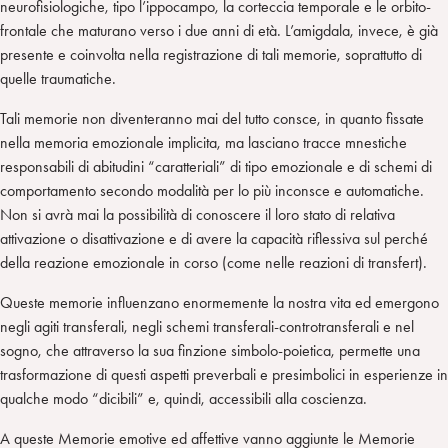
neurofisiologiche, tipo l’ippocampo, la corteccia temporale e le orbito-
frontale che maturano verso i due anni di età. L’amigdala, invece, è già
presente e coinvolta nella registrazione di tali memorie, soprattutto di
quelle traumatiche.
Tali memorie non diventeranno mai del tutto consce, in quanto fissate
nella memoria emozionale implicita, ma lasciano tracce mnestiche
responsabili di abitudini “caratteriali” di tipo emozionale e di schemi di
comportamento secondo modalità per lo più inconsce e automatiche.
Non si avrà mai la possibilità di conoscere il loro stato di relativa
attivazione o disattivazione e di avere la capacità riflessiva sul perché
della reazione emozionale in corso (come nelle reazioni di transfert).
Queste memorie influenzano enormemente la nostra vita ed emergono
negli agiti transferali, negli schemi transferali-controtransferali e nel
sogno, che attraverso la sua finzione simbolo-poietica, permette una
trasformazione di questi aspetti preverbali e presimbolici in esperienze in
qualche modo “dicibili” e, quindi, accessibili alla coscienza.
A queste Memorie emotive ed affettive vanno aggiunte le Memorie