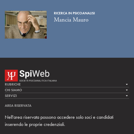
RICERCA IN PSICOANALISI
Mancia Mauro
RUBRICHE
LA CURA
CHI SIAMO
LA SPI
SERVIZI
LA RICERCA
SPIPEDIA
TEAM DI SPIWEB
AREA RISERVATA
CULTURA E SOCIETÀ
CERCA UNO PSICOANALISTA
CONTATTI
Nell'area riservata possono accedere solo soci e candidati
MULTIMEDIA
ARCHIVIO STORICO
inserendo le proprie credenziali.
RIVISTE
AREA INTERNAZIONALE
CENTRI LOCALI DELLA SPI