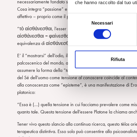
necessariamente fondato sull’affetto, sulla “passione”, come ci
che hanno raccolto dal tuo uti
Cosa integra “passione” e “conoscenza”, di cui Platone parla 
affettivo – proprio come il procedere della psicoanalisi – secon
S
Necessari
e
“τὸ αἰσθάνεσθαι, l’esser percepito, non riguarda nient’altro s
l
αἰσθάνεσθαι = φαίνεσθαι, esser percepito = mostrar-si. Plat
e
equivalenza di αἰσθάνεσθαι con ὃ φαίνεται (φαντασία) si tro
z
i
E’ il “mostrarsi” dell’odio, il suo essere dolorosamente perce
Rifiuta
o
palcoscenico del mondo, a muovere dunque, paradossalmente, 
n
assumere la forma della “tonalità emotiva” (Heidegger, 1926). M
e
del Sé dell’uomo come
tensione al conoscere
coincide al contem
d
alla conoscenza come “episteme”, è una manifestazione di Eros
e
platonico:
l
“Essa è (…) quella tensione in cui facciamo prevalere come mis
c
quanto tale. Questa tensione dell’essere Platone la chiama an
o
n
Tener vivo questo slancio alla contiinua ricerca, questo
tèlos
orie
s
terapeutica distintiva. Esso solo può consentire allo psicoanalista
e