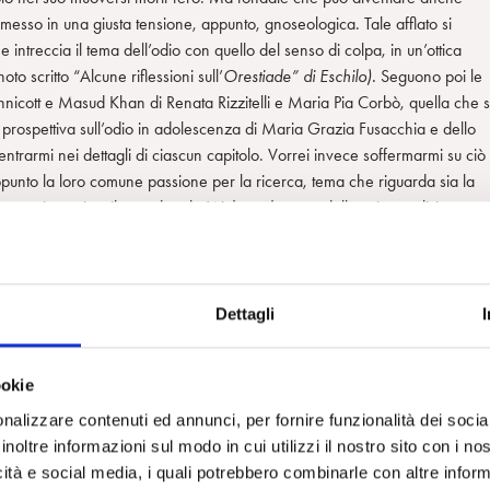
messo in una giusta tensione, appunto, gnoseologica. Tale afflato si
 intreccia il tema dell’odio con quello del senso di colpa, in un’ottica
o scritto “Alcune riflessioni sull’
Orestiade” di Eschilo).
Seguono poi le
nnicott e Masud Khan di Renata Rizzitelli e Maria Pia Corbò, quella che s
 prospettiva sull’odio in adolescenza di Maria Grazia Fusacchia e dello
trarmi nei dettagli di ciascun capitolo. Vorrei invece soffermarmi su ciò
punto la loro comune passione per la ricerca, tema che riguarda sia la
a, a mio avviso, il metodo e la
Weltanschauung
della psicoanalisi
è a mio avviso proprio il suo rimandare continuamente all’importanza di
, contraddistingue quella caratterizzante il cambio di paradigma
iale. In questo l’adolescenza è espressione prototipica (archetipica?) del
lità che contiene, come un’aporia, Amore e Morte, ma è, al tempo stes
Dettagli
 conoscenza classicamente, positivisticamente intesa. Come si vede, ci
icoanalisi. Si tratta infatti della necessità, per la psicoanalisi, di aprirsi al
ookie
 e li sappiano cogliere in un unico movimento, li sappia integrare. Il
uogo delle origini” di questa aporia fondativa dell’umano, la relazione
nalizzare contenuti ed annunci, per fornire funzionalità dei socia
traddizione creativa tra Conoscenza, Amore e Morte, elementi che stann
inoltre informazioni sul modo in cui utilizzi il nostro sito con i n
– sembra suggerirci questo libro, così polifonico e pluristratificato – è
icità e social media, i quali potrebbero combinarle con altre inform