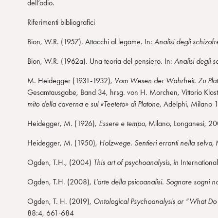
dell’odio.
n
s
Riferimenti bibliografici
o
Bion, W.R. (1957). Attacchi al legame. In:
Analisi degli schizof
Bion, W.R. (1962a). Una teoria del pensiero. In:
Analisi degli 
M. Heidegger (1931-1932),
Vom Wesen der Wahrheit. Zu Plat
Gesamtausgabe, Band 34, hrsg. von H. Morchen, Vittorio Klosterm
mito della caverna e sul «Teeteto» di Platone
, Adelphi, Milano 
Heidegger, M. (1926),
Essere e tempo,
Milano, Longanesi, 20
Heidegger, M. (1950),
Holzwege. Sentieri erranti nella selva,
M
Ogden, T.H., (2004)
This art of psychoanalysis, in
Internationa
Ogden, T.H. (2008),
L’arte della psicoanalisi. Sognare sogni n
Ogden, T. H. (2019),
Ontological Psychoanalysis or “What D
88:4, 661-684