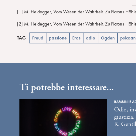
[1] M. Heidegger, Vom Wesen der Wahrheit. Zu Platons Höhlengl
[2] M. Heidegger, Vom Wesen der Wahrheit. Zu Platons Höhlengle
TAG
Freud
passione
Eros
odio
Ogden
psicoana
Ti potrebbe interessare...
BAMBINI E A
Odio, inv
giustizia
R. Genti