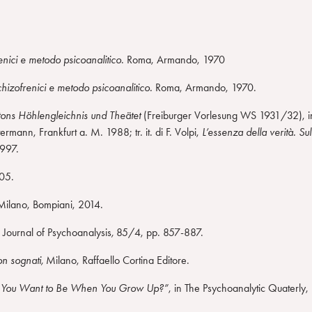
renici e metodo psicoanalitico
. Roma, Armando, 1970
schizofrenici e metodo psicoanalitico.
Roma, Armando, 1970.
ons Höhlengleichnis und Theätet
(Freiburger Vorlesung WS 1931/32), i
ann, Frankfurt a. M. 1988; tr. it. di F. Volpi,
L’essenza della verità. Sul
1997.
05.
ilano, Bompiani, 2014.
l Journal of Psychoanalysis
,
85/4, pp. 857-887.
on sognati,
Milano, Raffaello Cortina Editore.
o You Want to Be When You Grow Up?”
, in The Psychoanalytic Quaterly,