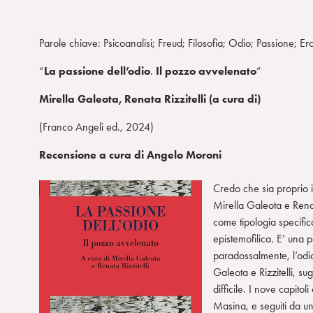
Parole chiave: Psicoanalisi; Freud; Filosofia; Odio; Passione; E
“
La
passione
dell’odio
.
Il
pozzo
avvelenato
”
Mirella Galeota, Renata Rizzitelli (a cura di)
(Franco Angeli ed., 2024)
Recensione
a
cura
di
Angelo
Moroni
Credo che sia proprio 
Mirella Galeota e Rena
come tipologia specifica
epistemofilica. E’ una 
paradossalmente, l’odi
Galeota e Rizzitelli, su
difficile. I nove capito
Masina, e seguiti da una