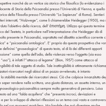
spettive nonché da un vertice sia storico che filosofico (lo evidenziano i
, docente di Storia della Psicoanalisi presso l’Università di Vienna, e quello 
rica della Filosofia presso l’Università “La Sapienza” di Roma). Sentieri
ieri interrotti, “Holzwege”
, come li chiamerebbe Heidegger (1950), ma s
duto l’obiettivo della ricerca, dell’ ἐπιστήμη. Utilizzo qui questo termine
ico del
Teeteto
, in particolare nell’interpretazione che Heidegger dà di
lto presente in Psicoanalisi, soprattutto nel dibattito scientifico corrente 
ca” e “psicoanalisi ontologica”. E’ proprio da questa prospettiva che vor
 definirei “gnoseologica” di questo testo, al di là dei differenti apporti
passione” come quella dell’odio, della violenza verso l’oggetto (sia esso
uo “uso”), è infatti l’”attacco al legame” (Bion, 1957) come attacco al
ngibilità
di tale oggetto di studio. Tale inattingibilità è ottimamente richiama
tori-ricercatori negli abissi di un pozzo avvelenato, è intanto
stabilità mentale dei ricercatori stessi. Ciò che colpisce innanzitutto deg
 saper rendere nella scrittura, una giusta distanza, un assetto interno, un
noseologico-psicoanalitica sempre molto generativa di pensiero. Luisa
sto ad una “falda acquifera” che “presenta incroci, deviazioni e
 per lo sviluppo di ulteriori riflessioni su un tema così vasto e controver
olo nel suo muoversi morti-fero. Ma fondale che può diventare anche