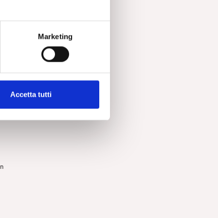
e.
Marketing
Accetta tutti
e
ne”
e
in