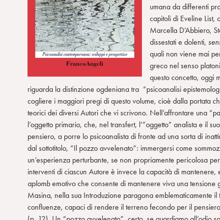
umana da differenti pro
capitoli di Eveline List
Marcella D’Abbiero, Sto
dissestati e dolenti,
sent
quali non viene mai per
greco nel senso platon
questo concetto, oggi mo
riguarda la distinzione ogdeniana tra “psicoanalisi epistemologi
cogliere i maggiori pregi di questo volume, cioè dalla portata che
teorici dei diversi Autori che vi scrivono. Nell’affrontare una “
l’oggetto primario, che, nel transfert, l’”oggetto” analista e il s
pensiero, a porre lo psicoanalista di fronte ad una sorta di
inatti
dal sottotitolo, “Il pozzo avvelenato”: immergersi come sommozza
un’esperienza perturbante, se non propriamente pericolosa per la 
interventi di ciascun Autore è invece la capacità di mantenere, e
aplomb
emotivo che consente di mantenere viva una tensione g
Masina, nella sua Introduzione paragona emblematicamente il te
confluenze, capaci di rendere il terreno fecondo per il pensiero e
(p. 12). Un “pozzo avvelenato”, certo, se guardiamo all’odio s