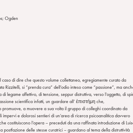
ros; Ogden
il caso di dire che questo volume collettaneo, egregiamente curato da
ta Rizzitelli, si “prenda cura” dell’odio inteso come “passione”, ma anch
 di legame affettivo, di tensione, seppur distruttiva, verso l’oggetto, di spi
passione scientifica infatti, un guardare all’ ἐπιστήμη che,
o promuove, a muovere a sua volta il gruppo di colleghi coordinato da
gli impervi e dolorosi sentieri di un’area di ricerca psicoanalitica davvero
li che costituiscono l’opera – preceduti da una raffinata introduzione di Lui
 postfazione delle stesse curatrici – guardano al tema della distruttività