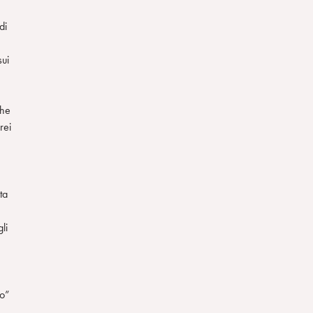
di
ui
che
rei
ta
li
so”