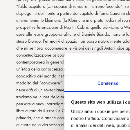
“falda acquifera (…) capace di rendere il terreno fecondo”, se 
dispiega mirabilmente a partire dal capitolo di Tonia Cancrini che
eminentemente kleiniana (la Klein che interpreta l’odio nel suo not
prospettive ferencziane di Martin Cabré, quella più vicina a Wi
apre alle teorie gruppo-analitiche di Daniele Biondo, nonché la
stesso Biondo. Per motivi di spazio non posso naturalmente adden
che mi sembra accomunare le visioni dei singoli Autori, cioè ap
concettualizzazione psicoanalitica dell’odio come “passione”, si
contemporanea in generale. Il valore perspicuo di questo testo 
un’etica della conoscenza dell’odio. Tensione che, curiosamente
conoscitivo del mondo insito nel passaggio evolutivo adolescenz
modalità del “conoscere” dell’Essere umano in generale: moda
Consenso
necessità di un rovesciamento della concezione filosofica della
troviamo nel cuore della
mission
etica e scientifica della stessa ps
Questo sito web utilizza i c
pensare a nuovi paradigmi che facciano coesistere Odio e Amore,
libro curato da Rizzitelli e Galeota invita a considerare come “l
Utilizziamo i cookie per perso
primaria, che è anche
coniunctio oppositorum
, contrasto e con
nostro traffico. Condividiamo 
al cuore della vita stessa di ciascuno di noi. Il Conoscere umano 
di analisi dei dati web, pubbl