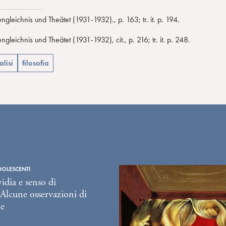
eichnis und Theätet (1931-1932)., p. 163; tr. it. p. 194.
ichnis und Theätet (1931-1932), cit., p. 216; tr. it. p. 248.
lisi
filosofia
DOLESCENTI
idia e senso di
. Alcune osservazioni di
le