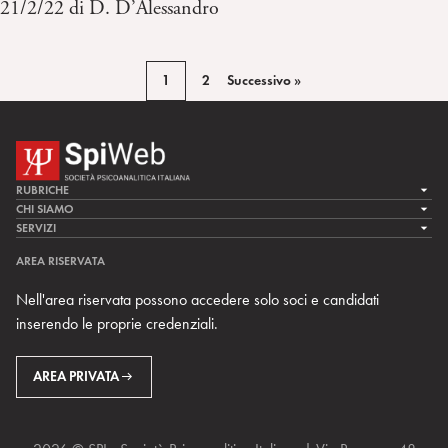
21/2/22 di D. D’Alessandro
1
2
Successivo »
RUBRICHE
LA CURA
CHI SIAMO
LA SPI
SERVIZI
LA RICERCA
SPIPEDIA
TEAM DI SPIWEB
AREA RISERVATA
CULTURA E SOCIETÀ
CERCA UNO PSICOANALISTA
CONTATTI
Nell'area riservata possono accedere solo soci e candidati
MULTIMEDIA
ARCHIVIO STORICO
inserendo le proprie credenziali.
RIVISTE
AREA INTERNAZIONALE
CENTRI LOCALI DELLA SPI
PROSSIMI EVENTI
AREA PRIVATA