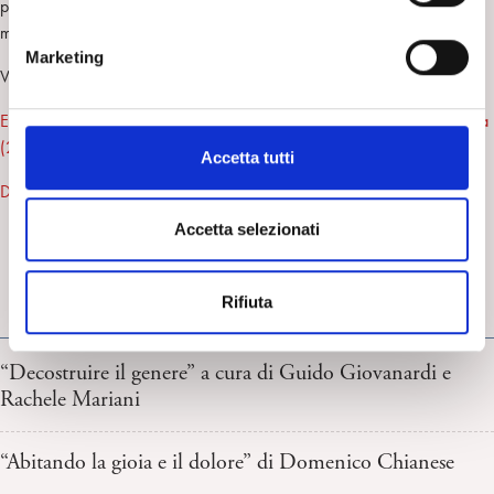
psicoanalisi, in cui in particolare si è concentrato sull’estensione del
n
metodo psicoanalitico alle patologie psicotiche.
e
Marketing
d
Vedi anche:
e
Elementi dell’esperienza psicoanalitica, Enrico Mangini, Libreria Cortina
l
(2015)
c
Accetta tutti
o
Dossier Karl Jaspers
n
s
Accetta selezionati
e
n
Rifiuta
s
FRESCHI DI STAMPA
o
“Decostruire il genere” a cura di Guido Giovanardi e
Rachele Mariani
“Abitando la gioia e il dolore” di Domenico Chianese