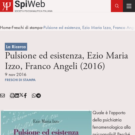
T
o
g
Home
Freschi di stampa
Pulsione ed esistenza, Ezio Maria Izzo, Franco Ang
>
>
g
l
e
La Ricerca
n
Pulsione ed esistenza, Ezio Maria
a
Izzo, Franco Angeli (2016)
v
i
9 nov 2016
FRESCHI DI STAMPA
g
a
E
S
L
X
F
T
t
Condividi:
M
t
i
/
B
e
i
A
a
n
T
l
o
Quale è l’apporto
I
m
k
w
e
n
della psichiatria
L
p
e
i
g
fenomenologica alla
a
d
t
r
psicoanalisi? Perché