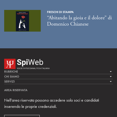
FRESCHI DI STAMPA
“Abitando la gioia e il dolore” di
Domenico Chianese
RUBRICHE
LA CURA
CHI SIAMO
LA SPI
SERVIZI
LA RICERCA
SPIPEDIA
TEAM DI SPIWEB
AREA RISERVATA
CULTURA E SOCIETÀ
CERCA UNO PSICOANALISTA
CONTATTI
Nell'area riservata possono accedere solo soci e candidati
MULTIMEDIA
ARCHIVIO STORICO
inserendo le proprie credenziali.
RIVISTE
AREA INTERNAZIONALE
CENTRI LOCALI DELLA SPI
PROSSIMI EVENTI