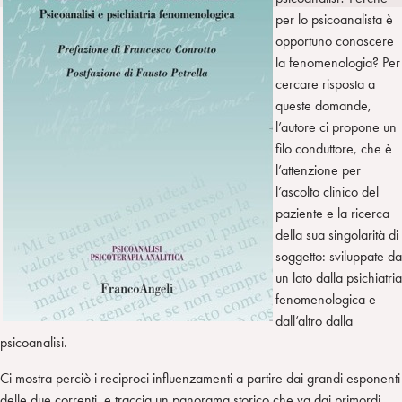
i
t
a
per lo psicoanalista è
n
e
m
opportuno conoscere
r
la fenomenologia? Per
cercare risposta a
queste domande,
l’autore ci propone un
filo conduttore, che è
l’attenzione per
l’ascolto clinico del
paziente e la ricerca
della sua singolarità di
soggetto: sviluppate da
un lato dalla psichiatria
fenomenologica e
dall’altro dalla
psicoanalisi.
Ci mostra perciò i reciproci influenzamenti a partire dai grandi esponenti
delle due correnti, e traccia un panorama storico che va dai primordi