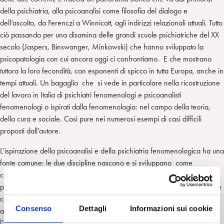
della psichiatria, alla psicoanalisi come filosofia del dialogo e
dell’ascolto, da Ferenczi a Winnicott, agli indirizzi relazionali attuali. Tutto
ciò passando per una disamina delle grandi scuole psichiatriche del XX
secolo (Jaspers, Binswanger, Minkowski) che hanno sviluppato la
psicopatologia con cui ancora oggi ci confrontiamo. E che mostrano
tuttora la loro fecondità, con esponenti di spicco in tutta Europa, anche in
tempi attuali. Un bagaglio che si vede in particolare nella ricostruzione
del lavoro in Italia di psichiatri fenomenologi e psicoanalisti
fenomenologi o ispirati dalla fenomenologia: nel campo della teoria,
della cura e sociale. Così pure nei numerosi esempi di casi difficili
proposti dall’autore.
L’ispirazione della psicoanalisi e della psichiatria fenomenologica ha una
fonte comune: le due discipline nascono e si sviluppano come
conoscenza critica di fronte a ogni sapere ereditato, specie il
positivismo ottocentesco. Oggi possiamo articolarle con le neuroscienze
cognitive che affianchiamo alla psicoanalisi. Ma il cuore dei due
Consenso
Dettagli
Informazioni sui cookie
approcci rimane la clinica, la ricerca della singolarità individuale e
l’incontro. D’altro canto è la riflessione non più sulle cause ma sui